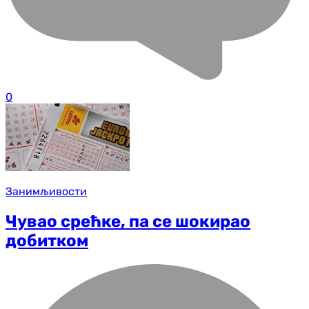
0
Занимљивости
Чувао срећке, па се шокирао
добитком