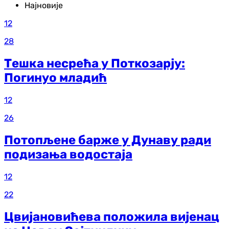
Најновије
12
28
Тешка несрећа у Поткозарју:
Погинуо младић
12
26
Потопљене барже у Дунаву ради
подизања водостаја
12
22
Цвијановићева положила вијенац