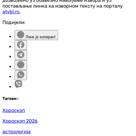
дозвољено уз обавезно навођење извора и уз
постављање линка ка изворном тексту на порталу
atvbl.rs
.
Подијели:
Линк је копиран!
Таг
ови
:
Хороскоп
Хороскоп 2026
астрологија