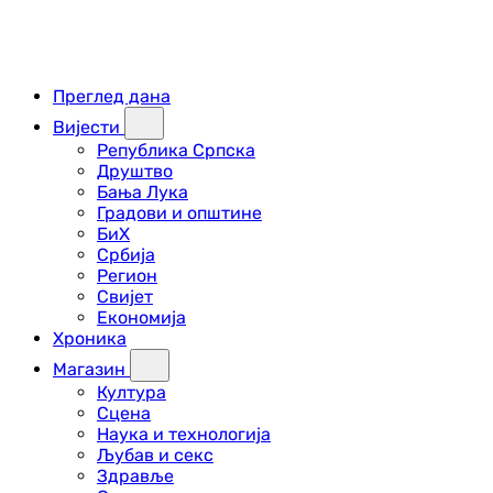
Преглед дана
Вијести
Република Српска
Друштво
Бања Лука
Градови и општине
БиХ
Србија
Регион
Свијет
Економија
Хроника
Магазин
Култура
Сцена
Наука и технологија
Љубав и секс
Здравље