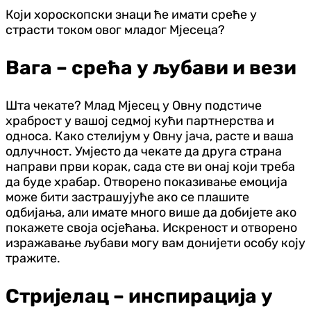
Који хороскопски знаци ће имати среће у
страсти током овог младог Мјесеца?
Вага – срећа у љубави и вези
Шта чекате? Млад Мјесец у Овну подстиче
храброст у вашој седмој кући партнерства и
односа. Како стелијум у Овну јача, расте и ваша
одлучност. Умјесто да чекате да друга страна
направи први корак, сада сте ви онај који треба
да буде храбар. Отворено показивање емоција
може бити застрашујуће ако се плашите
одбијања, али имате много више да добијете ако
покажете своја осјећања. Искреност и отворено
изражавање љубави могу вам донијети особу коју
тражите.
Стријелац – инспирација у