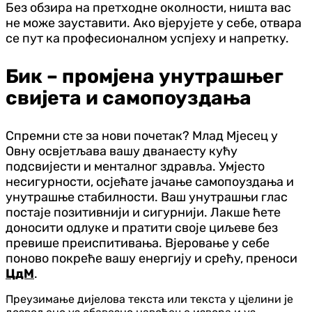
Без обзира на претходне околности, ништа вас
не може зауставити. Ако вјерујете у себе, отвара
се пут ка професионалном успјеху и напретку.
Бик – промјена унутрашњег
свијета и самопоуздања
Спремни сте за нови почетак? Млад Мјесец у
Овну освјетљава вашу дванаесту кућу
подсвијести и менталног здравља. Умјесто
несигурности, осјећате јачање самопоуздања и
унутрашње стабилности. Ваш унутрашњи глас
постаје позитивнији и сигурнији. Лакше ћете
доносити одлуке и пратити своје циљеве без
превише преиспитивања. Вјеровање у себе
поново покреће вашу енергију и срећу, преноси
ЦдМ
.
Преузимање дијелова текста или текста у цјелини је