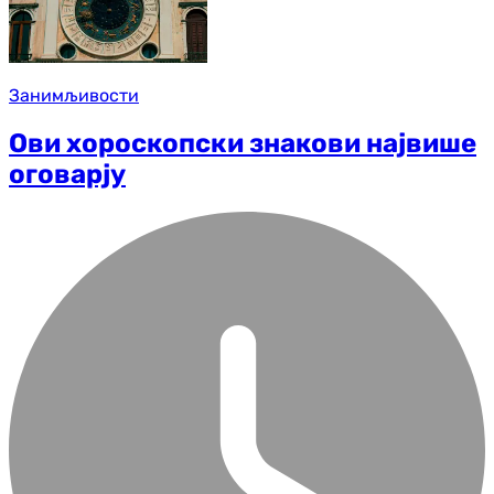
Занимљивости
Ови хороскопски знакови највише
оговарју