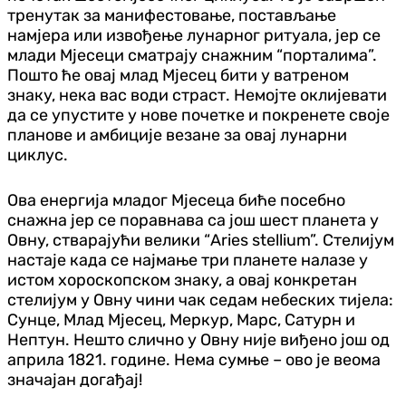
тренутак за манифестовање, постављање
намјера или извођење лунарног ритуала, јер се
млади Мјесеци сматрају снажним “порталима”.
Пошто ће овај млад Мјесец бити у ватреном
знаку, нека вас води страст. Немојте оклијевати
да се упустите у нове почетке и покренете своје
планове и амбиције везане за овај лунарни
циклус.
Ова енергија младог Мјесеца биће посебно
снажна јер се поравнава са још шест планета у
Овну, стварајући велики “Aries stellium”. Стелијум
настаје када се најмање три планете налазе у
истом хороскопском знаку, а овај конкретан
стелијум у Овну чини чак седам небеских тијела:
Сунце, Млад Мјесец, Меркур, Марс, Сатурн и
Нептун. Нешто слично у Овну није виђено још од
априла 1821. године. Нема сумње – ово је веома
значајан догађај!