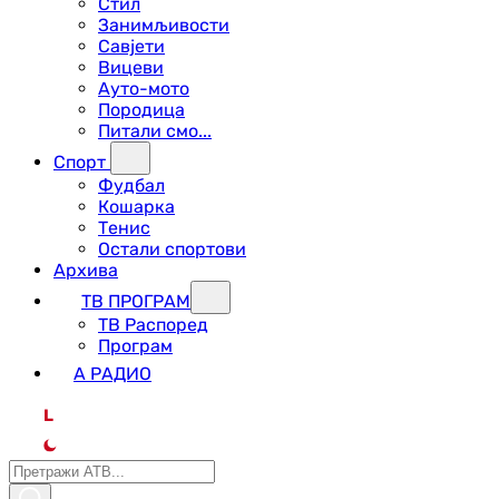
Стил
Занимљивости
Савјети
Вицеви
Ауто-мото
Породица
Питали смо...
Спорт
Фудбал
Кошарка
Тенис
Остали спортови
Архива
ТВ ПРОГРАМ
ТВ Распоред
Програм
А РАДИО
L