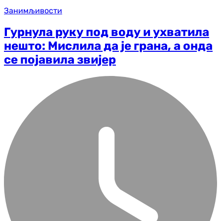
Занимљивости
Гурнула руку под воду и ухватила
нешто: Мислила да је грана, а онда
се појавила звијер