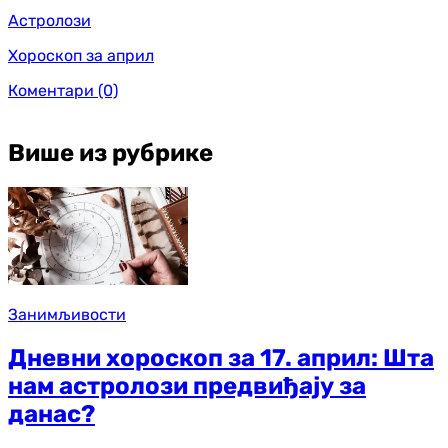
Астролози
Хороскоп за април
Коментари
(0)
Више из рубрике
Занимљивости
Дневни хороскоп за 17. април: Шта
нам астролози предвиђају за
данас?