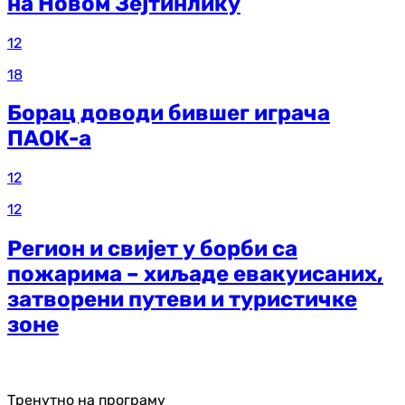
на Новом Зејтинлику
12
18
Борац доводи бившег играча
ПАОК-а
12
12
Регион и свијет у борби са
пожарима – хиљаде евакуисаних,
затворени путеви и туристичке
зоне
Тренутно на програму