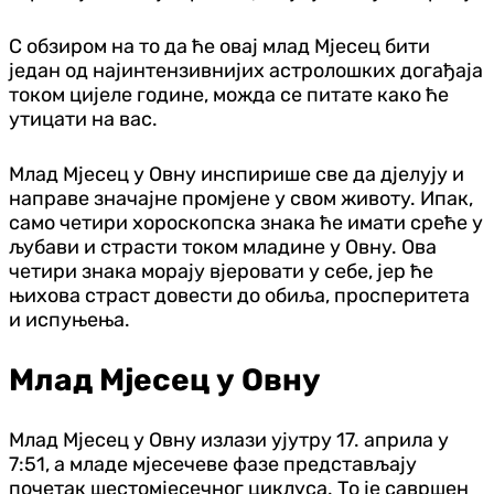
С обзиром на то да ће овај млад Мјесец бити
један од најинтензивнијих астролошких догађаја
током цијеле године, можда се питате како ће
утицати на вас.
Млад Мјесец у Овну инспирише све да д‌јелују и
направе значајне промјене у свом животу. Ипак,
само четири хороскопска знака ће имати среће у
љубави и страсти током младине у Овну. Ова
четири знака морају вјеровати у себе, јер ће
њихова страст довести до обиља, просперитета
и испуњења.
Млад Мјесец у Овну
Млад Мјесец у Овну излази ујутру 17. априла у
7:51, а младе мјесечеве фазе представљају
почетак шестомјесечног циклуса. То је савршен