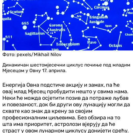
Фото:
pexels/Mikhail Nilov
Динамичан шестомјесечни циклус почиње под младим
Мјесецом у Овну 17. априла.
Енергија Овна подстиче акцију и замах, па ће
овај млад Мјесец пробудити нешто у свима нама.
Неки ће можда осјетити позив да потраже љубав
и повезаност, док би други ову лунацију могли да
схвате као знак да крену за својим
професионалним циљевима. Без обзира на то
шта има приоритет, астролози вјерују да ће
страст у овом лунарном циклусу донијети срећу.