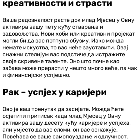
креативности и страсти
Ваша радозналост расте док млад Мјесец у Овну
активира вашу пету кућу стварања и
задовољства. Нови хоби или креативни пројекат
могли би да вас потпуно обузму. Иако можда
немате искуства, то вас неће зауставити. Овај
снажни стелијум вас подстиче да истражите
своје скривене таленте. Оно што почне као
забава може прерасти у нешто много веће, па чак
и финансијски успјешно.
Рак – успјех у каријери
Ово је ваш тренутак да засијате. Можда ћете
осјетити притисак када млад Мјесец у Овну
активира вашу десету кућу каријере и успјеха,
али умјесто да вас сломи, он вас оснажује.
Повећава се ваше самопоуздање и одлучност.