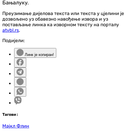
Бањалуку.
Преузимање дијелова текста или текста у цјелини је
дозвољено уз обавезно навођење извора и уз
постављање линка ка изворном тексту на порталу
atvbl.rs
.
Подијели:
Линк је копиран!
Таг
ови
:
Мајкл Флин