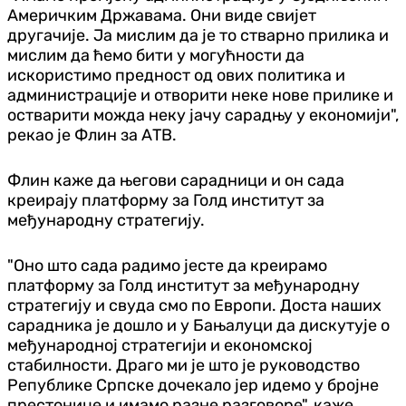
Америчким Државама. Они виде свијет
другачије. Ја мислим да је то стварно прилика и
мислим да ћемо бити у могућности да
искористимо предност од ових политика и
администрације и отворити неке нове прилике и
остварити можда неку јачу сарадњу у економији",
рекао је Флин за АТВ.
Флин каже да његови сарадници и он сада
креирају платформу за Голд институт за
међународну стратегију.
"Оно што сада радимо јесте да креирамо
платформу за Голд институт за међународну
стратегију и свуда смо по Европи. Доста наших
сарадника је дошло и у Бањалуци да дискутује о
међународној стратегији и економској
стабилности. Драго ми је што је руководство
Републике Српске дочекало јер идемо у бројне
престонице и имамо разне разговоре", каже