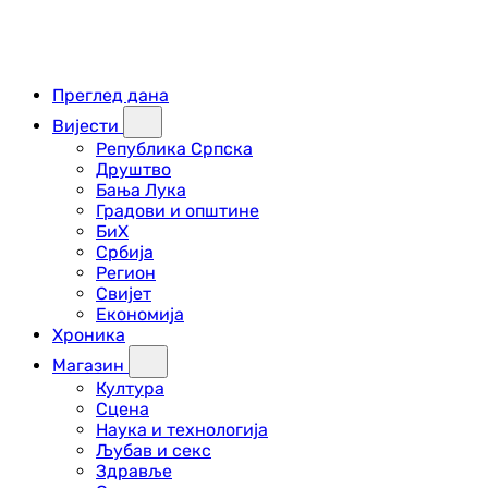
Преглед дана
Вијести
Република Српска
Друштво
Бања Лука
Градови и општине
БиХ
Србија
Регион
Свијет
Економија
Хроника
Магазин
Култура
Сцена
Наука и технологија
Љубав и секс
Здравље