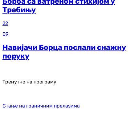
Борба са ватреном стихијом у
Требињу
22
09
Навијачи Борца послали снажну
поруку
Тренутно на програму
Стање на граничним прелазима