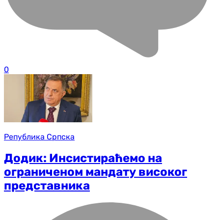
0
Република Српска
Додик: Инсистираћемо на
ограниченом мандату високог
представника