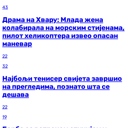
43
Драма на Хвару: Млада жена
колабирала на морским стијенама,
пилот хеликоптера извео опасан
маневар
22
32
Најбољи тенисер свијета завршио
на прегледима, познато шта се
дешава
22
19