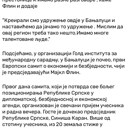
Флин и додаје
"Креирали смо удружење овдје у Бањалуци и
наставићемо да јачамо то удружење . Мислим да
овај регион треба тако нешто.Имамо многе
талентоване људе."
Подсјећамо, у организацији Голд института за
међународну сарадњу, у Бањалуци је почео, први
Европски самит о економији и безбједности, чији
је предсједавајући Мајкл Флин.
Првог дана самита, који је потврда све бољег
позиционирања Републике Српске у
дипломатској, безбједносној и економској
агенди, организован је свечани пријем учесника
и радна вечера. Госте је дочекао предсједник
Републике Српске, Синиша Каран. Више од
стотину учесника, из 20 земаља стиже у