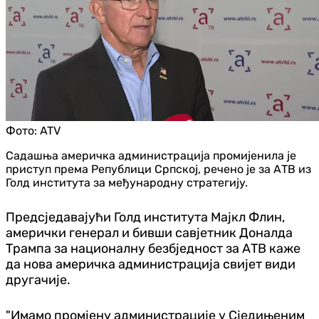
Фото:
ATV
Садашња америчка администрација промијенила је
приступ према Републици Српској, речено је за АТВ из
Голд института за међународну стратегију.
Предсједавајући Голд института Мајкл Флин,
амерички генерал и бивши савјетник Доналда
Трампа за националну безбједност за АТВ каже
да нова америчка администрација свијет види
другачије.
"Имамо промјену администрације у Сједињеним