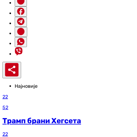
Најновије
22
52
Трамп брани Хегсета
22