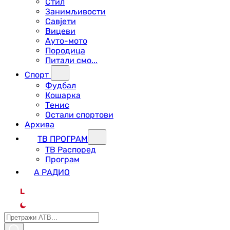
Стил
Занимљивости
Савјети
Вицеви
Ауто-мото
Породица
Питали смо...
Спорт
Фудбал
Кошарка
Тенис
Остали спортови
Архива
ТВ ПРОГРАМ
ТВ Распоред
Програм
А РАДИО
L