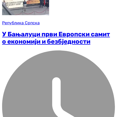
Република Српска
У Бањалуци први Европски самит
о економији и безбједности