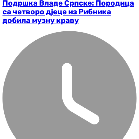
Подршка Владе Српске: Породица
са четворо дјеце из Рибника
добила музну краву