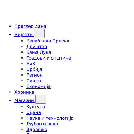
Преглед дана
Вијести
Република Српска
Друштво
Бања Лука
Градови и општине
БиХ
Србија
Регион
Свијет
Економија
Хроника
Магазин
Култура
Сцена
Наука и технологија
Љубав и секс
Здравље