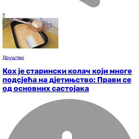
1
Друштво
Кох је старински колач који многе
подсјећа на д‌јетињство: Прави се
од основних састојака