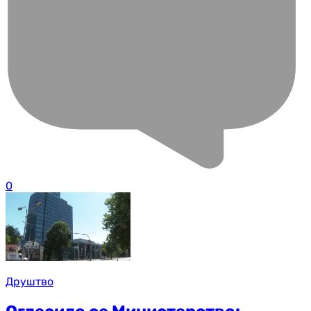
0
Друштво