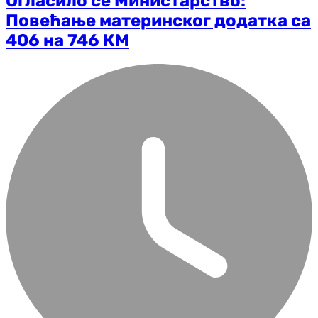
Огласило се Министарство:
Повећање материнског додатка са
406 на 746 КМ