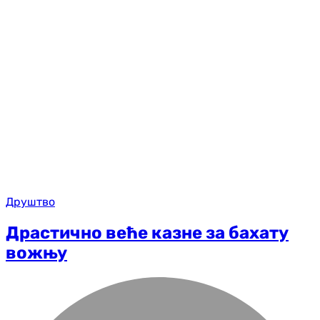
Друштво
Драстично веће казне за бахату
вожњу