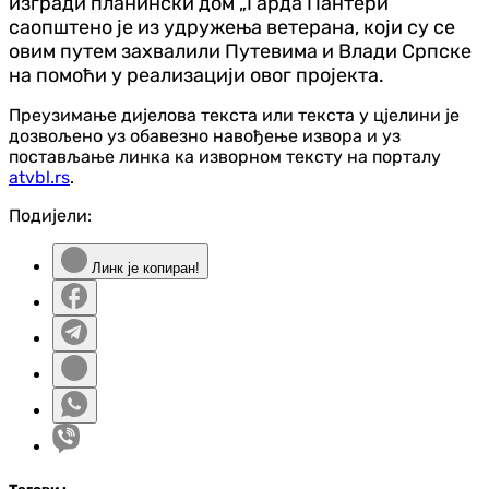
изгради планински дом „Гарда Пантери“
саопштено је из удружења ветерана, који су се
овим путем захвалили Путевима и Влади Српске
на помоћи у реализацији овог пројекта.
Преузимање дијелова текста или текста у цјелини је
дозвољено уз обавезно навођење извора и уз
постављање линка ка изворном тексту на порталу
atvbl.rs
.
Подијели:
Линк је копиран!