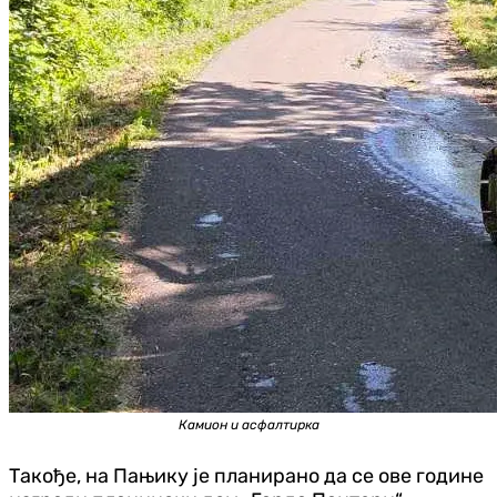
Камион и асфалтирка
Такође, на Пањику је планирано да се ове године