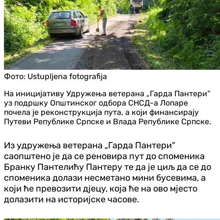
Фото:
Ustupljena fotografija
На иницијативу Удружења ветерана „Гарда Пантери“
уз подршку Општинског одбора СНСД-а Лопаре
почела је реконструкција пута, а који финансирају
Путеви Републике Српске и Влада Републике Српске.
Из удружења ветерана „Гарда Пантери“
саопштено је да се реновира пут до споменика
Бранку Пантелићу Пантеру те да је циљ да се до
споменика долази несметано мини бусевима, а
који ће превозити дјецу, која ће на ово мјесто
долазити на историјске часове.