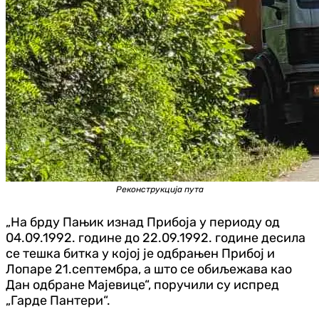
Реконструкција пута
„На брду Пањик изнад Прибоја у периоду од
04.09.1992. године до 22.09.1992. године десила
се тешка битка у којој је одбрањен Прибој и
Лопаре 21.септембра, а што се обиљежава као
Дан одбране Мајевице“, поручили су испред
„Гарде Пантери“.