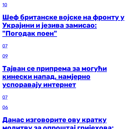
10
Шеф британске војске на фронту у
Украјини и језива замисао:
"Погодак поен"
07
09
Тајван се припрема за могући
кинески напад, намјерно
успоравају интернет
07
06
Данас изговорите ову кратку
молитву за опроштај гријехова: