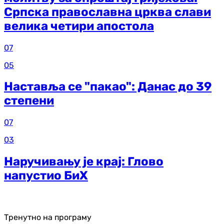
Српска православна црква слави
велика четири апостола
07
05
Наставља се "пакао": Данас до 39
степени
07
03
Наручивању је крај: Глово
напустио БиХ
Тренутно на програму