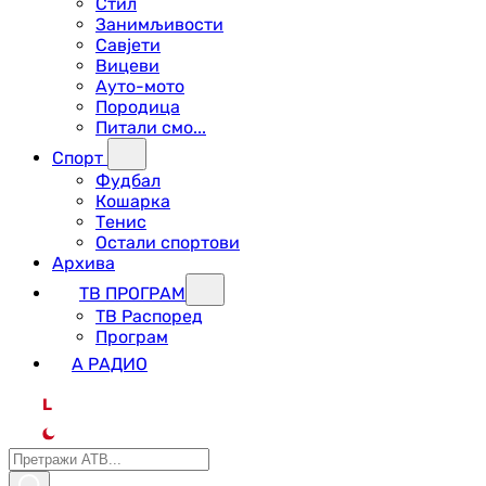
Стил
Занимљивости
Савјети
Вицеви
Ауто-мото
Породица
Питали смо...
Спорт
Фудбал
Кошарка
Тенис
Остали спортови
Архива
ТВ ПРОГРАМ
ТВ Распоред
Програм
А РАДИО
L