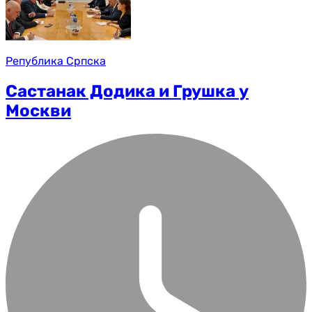
Република Српска
Састанак Додика и Грушка у
Москви