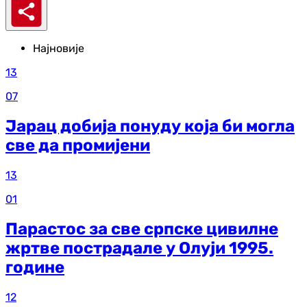
Најновије
13
07
Јарац добија понуду која би могла
све да промијени
13
01
Парастос за све српске цивилне
жртве пострадале у Олуји 1995.
године
12