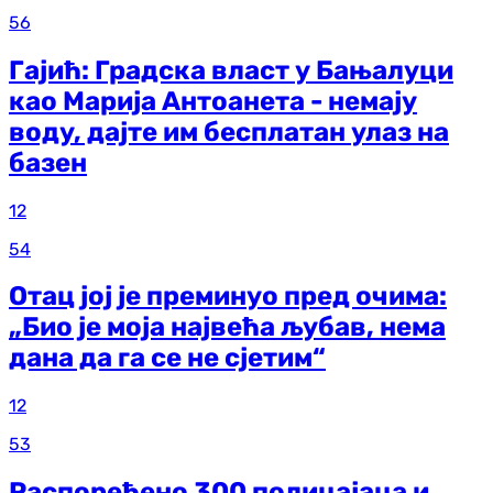
56
Гајић: Градска власт у Бањалуци
као Марија Антоанета - немају
воду, дајте им бесплатан улаз на
базен
12
54
Отац јој је преминуо пред очима:
„Био је моја највећа љубав, нема
дана да га се не сјетим“
12
53
Распоређено 300 полицајаца и