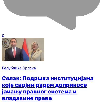
0
Република Српска
Селак: Подршка институцијама
које својим радом доприносе
јачању правног система и
владавине права