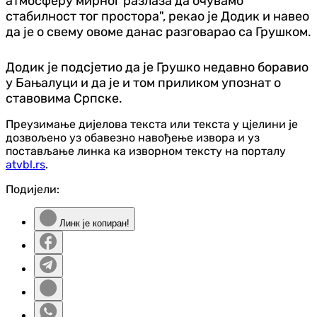
атмосферу мирног разлаза да очувамо
стабилност тог простора", рекао је Додик и навео
да је о свему овоме данас разговарао са Грушком.
Додик је подсјетио да је Грушко недавно боравио
у Бањалуци и да је и том приликом упознат о
ставовима Српске.
Преузимање дијелова текста или текста у цјелини је
дозвољено уз обавезно навођење извора и уз
постављање линка ка изворном тексту на порталу
atvbl.rs
.
Подијели:
Линк је копиран!