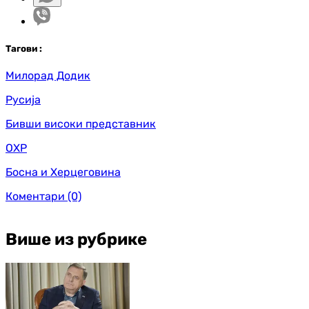
Таг
ови
:
Милорад Додик
Русија
Бивши високи представник
ОХР
Босна и Херцеговина
Коментари
(0)
Више из рубрике