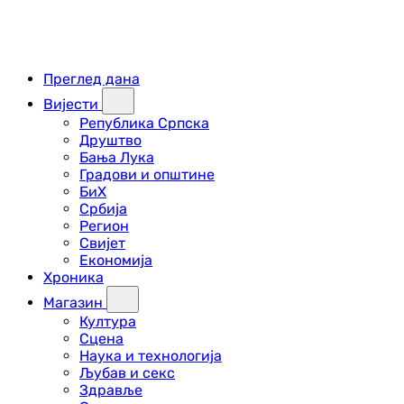
Преглед дана
Вијести
Република Српска
Друштво
Бања Лука
Градови и општине
БиХ
Србија
Регион
Свијет
Економија
Хроника
Магазин
Култура
Сцена
Наука и технологија
Љубав и секс
Здравље