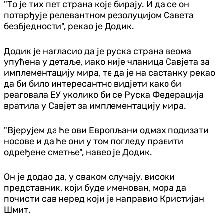
"То је тих пет страна које бирају. И да се он
потврђује релевантном резолуцијом Савета
безбједности", рекао је Додик.
Додик је нагласио да је руска страна веома
упућена у детаље, иако није чланица Савјета за
имплементацију мира, те да је на састанку рекао
да би било интересантно вид‌јети како би
реаговала ЕУ уколико би се Руска Федерација
вратила у Савјет за имплементацију мира.
"Вјерујем да ће ови Европљани одмах подизати
носове и да ће они у том погледу правити
одређене сметње", навео је Додик.
Он је додао да, у сваком случају, високи
представник, који буде именован, мора да
почисти сав неред који је направио Кристијан
Шмит.