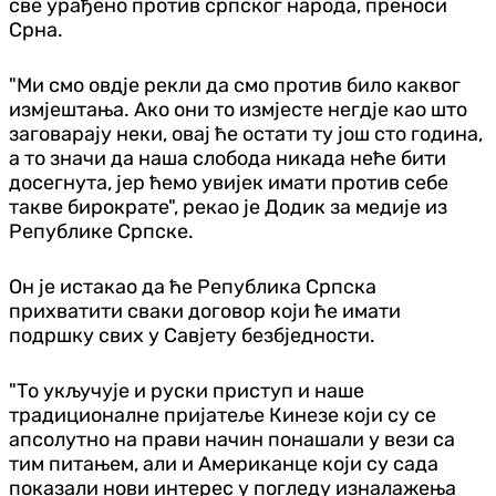
све урађено против српског народа, преноси
Срна.
"Ми смо овд‌је рекли да смо против било каквог
измјештања. Ако они то измјесте негд‌је као што
заговарају неки, овај ће остати ту још сто година,
а то значи да наша слобода никада неће бити
досегнута, јер ћемо увијек имати против себе
такве бирократе", рекао је Додик за медије из
Републике Српске.
Он је истакао да ће Република Српска
прихватити сваки договор који ће имати
подршку свих у Савјету безбједности.
"То укључује и руски приступ и наше
традиционалне пријатеље Кинезе који су се
апсолутно на прави начин понашали у вези са
тим питањем, али и Американце који су сада
показали нови интерес у погледу изналажења