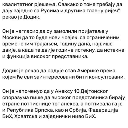
квалитетног рјешења. Свакако о томе требају да
дају заједно са Русима и другима главну ријеч",
рекао је Додик.
Он је нагласио да су замолили пријатеље у
Москви да то буде нови човјек, са ограниченим
временским трајањем, годину дана, највише
двије, а када те двије године истекну, да истекне
и функција високог представника.
Додик је рекао да радује став Америке према
којем ће сви заинтересовани бити консултовани.
Он је напоменуо да у Анексу 10 Дејтонског
споразума пише да високог представника бирају
стране потписнице тог анекса, а потписала га је
и Република Српска, као и Србија, Федерација
БиХ, Хрватска и заједнички ниво БиХ.