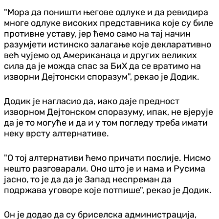
"Мора да поништи његове одлуке и да ревидира
многе одлуке високих представника које су биле
противне уставу, јер ћемо само на тај начин
разумјети истинско залагање које декларативно
већ чујемо од Американаца и других великих
сила да је можда спас за БиХ да се вратимо на
изворни Дејтонски споразум", рекао је Додик.
Додик је нагласио да, иако даје предност
изворном Дејтонском споразуму, ипак, не вјерује
да је то могуће и да и у том погледу треба имати
неку врсту алтернативе.
"О тој алтернативи ћемо причати послије. Нисмо
нешто разговарали. Оно што је и нама и Русима
јасно, то је да да је Запад неспреман да
подржава уговоре које потпише", рекао је Додик.
Он је додао да су бриселска администрација,