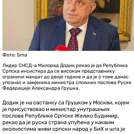
Фото:
Srna
Лидер СНСД-а Милорад Додик рекао је да Република
Српска инсистира да се високом представнику
ограничи мандат до двије године и да је о томе данас
упознао и замјеника министра спољних послова Руске
Федерације Александра Грушка.
Додик је на састанку са Грушком у Москви, којем
је присуствовао и министар унутрашњих
послова Републике Српске Жељко Будимир,
рекао да је руска страна упућена у каквим
околностима живи српски народ у БиХ и шта је