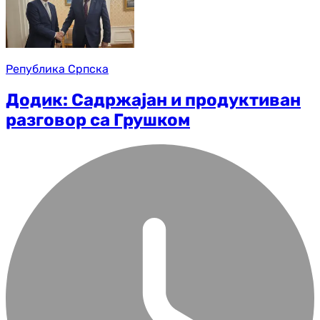
Република Српска
Додик: Садржајан и продуктиван
разговор са Грушком