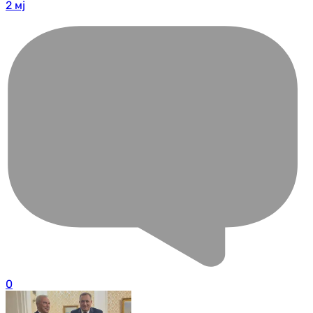
2 мј
0