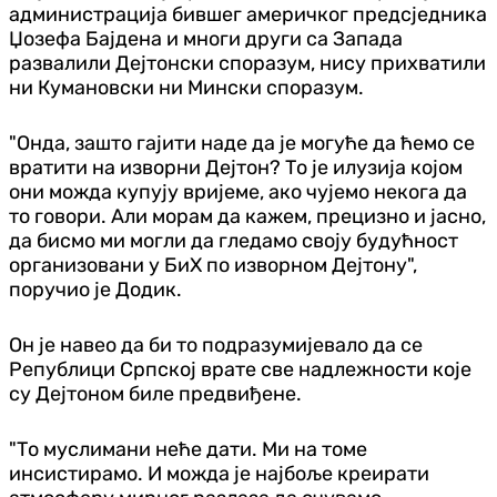
администрација бившег америчког предсједника
Џозефа Бајдена и многи други са Запада
развалили Дејтонски споразум, нису прихватили
ни Кумановски ни Мински споразум.
"Онда, зашто гајити наде да је могуће да ћемо се
вратити на изворни Дејтон? То је илузија којом
они можда купују вријеме, ако чујемо некога да
то говори. Али морам да кажем, прецизно и јасно,
да бисмо ми могли да гледамо своју будућност
организовани у БиХ по изворном Дејтону",
поручио је Додик.
Он је навео да би то подразумијевало да се
Републици Српској врате све надлежности које
су Дејтоном биле предвиђене.
"То муслимани неће дати. Ми на томе
инсистирамо. И можда је најбоље креирати