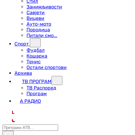
Стил
Занимљивости
Савјети
Вицеви
Ауто-мото
Породица
Питали смо...
Спорт
Фудбал
Кошарка
Тенис
Остали спортови
Архива
ТВ ПРОГРАМ
ТВ Распоред
Програм
А РАДИО
L