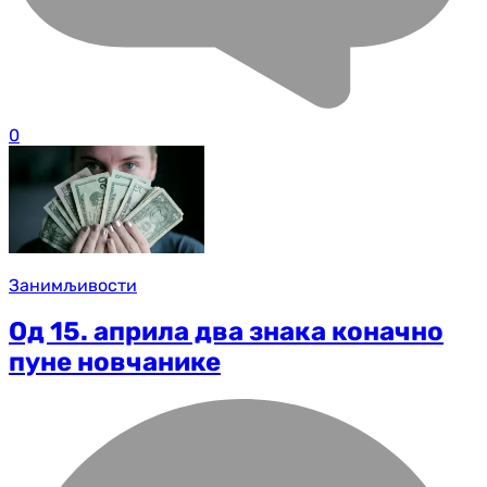
0
Занимљивости
Од 15. априла два знака коначно
пуне новчанике