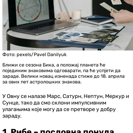
Фото:
pexels/Pavel Danilyuk
Ближи се сезона Бика, а положај планета ће
појединим знаковима одговарати, па ће успјети да
зараде. Велики новац изненада стиже до 18. априла
за ових пет астролошких знакова.
У Овну се налазе Марс, Сатурн, Нептун, Меркур и
Сунце, тако да смо склони импулсивним
улагањима које могу да се претворе у добру
зараду.
1. Рибе – пословна понуда