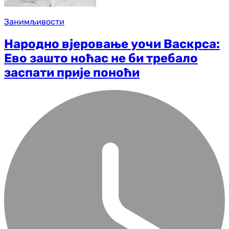
Занимљивости
Народно вјеровање уочи Васкрса:
Ево зашто ноћас не би требало
заспати прије поноћи