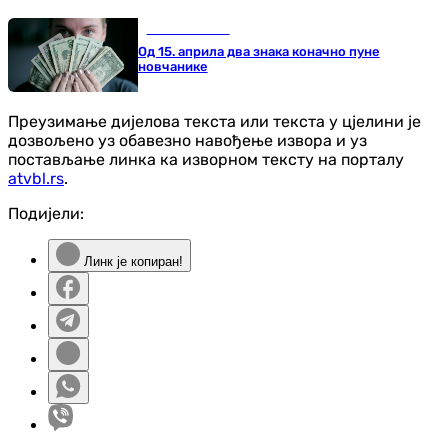
Занимљивости
Од 15. априла два знака коначно пуне
новчанике
Преузимање дијелова текста или текста у цјелини је
дозвољено уз обавезно навођење извора и уз
постављање линка ка изворном тексту на порталу
atvbl.rs
.
Подијели:
Линк је копиран!