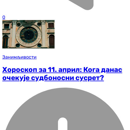
0
Занимљивости
Хороскоп за 11. април: Кога данас
очекује судбоносни сусрет?