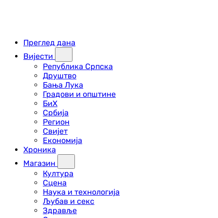
Преглед дана
Вијести
Република Српска
Друштво
Бања Лука
Градови и општине
БиХ
Србија
Регион
Свијет
Економија
Хроника
Магазин
Култура
Сцена
Наука и технологија
Љубав и секс
Здравље