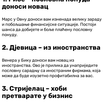
доноси новац
Марс у Овну доноси вам изненада велику зараду
и побољшање финансијске ситуације. Постоји
шанса да добијете и боље плаћену пословну
понуду.
2. Д‌јевица – из иностранства
Венера у Бику доноси вам новац из
иностранства. Ово је прилика да унаприједите
пословну сарадњу са иностраним фирмама, која
може да буде изузетно профитабилна за вас.
3. Стријелац – хоби
претварате у бизнис