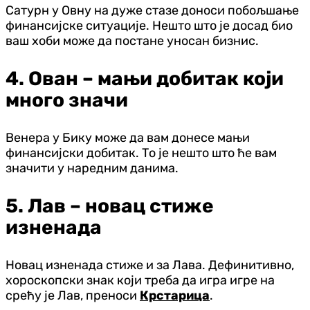
Сатурн у Овну на дуже стазе доноси побољшање
финансијске ситуације. Нешто што је досад био
ваш хоби може да постане уносан бизнис.
4. Ован – мањи добитак који
много значи
Венера у Бику може да вам донесе мањи
финансијски добитак. То је нешто што ће вам
значити у наредним данима.
5. Лав – новац стиже
изненада
Новац изненада стиже и за Лава. Дефинитивно,
хороскопски знак који треба да игра игре на
срећу је Лав, преноси
Крстарица
.