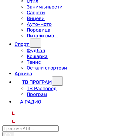
Стил
Занимљивости
Савјети
Вицеви
Ауто-мото
Породица
Питали смо...
Спорт
Фудбал
Кошарка
Тенис
Остали спортови
Архива
ТВ ПРОГРАМ
ТВ Распоред
Програм
А РАДИО
L