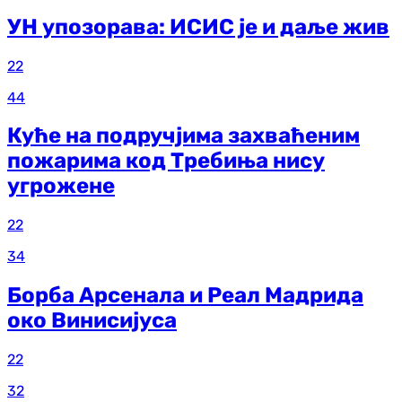
УН упозорава: ИСИС је и даље жив
22
44
Куће на подручјима захваћеним
пожарима код Требиња нису
угрожене
22
34
Борба Арсенала и Реал Мадрида
око Винисијуса
22
32