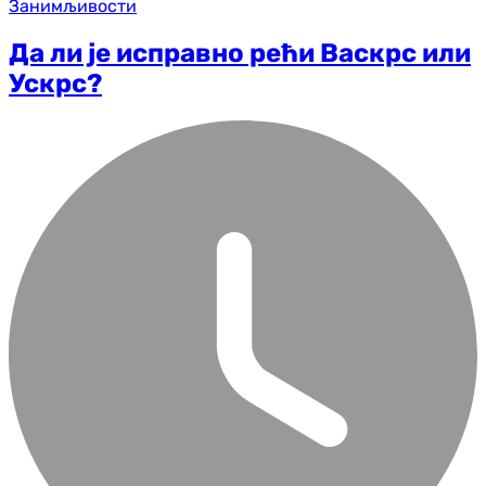
Занимљивости
Да ли је исправно рећи Васкрс или
Ускрс?