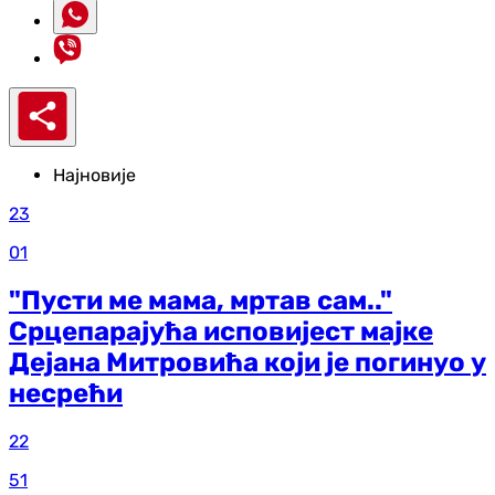
Најновије
23
01
"Пусти ме мама, мртав сам.."
Срцепарајућа исповијест мајке
Дејана Митровића који је погинуо у
несрећи
22
51