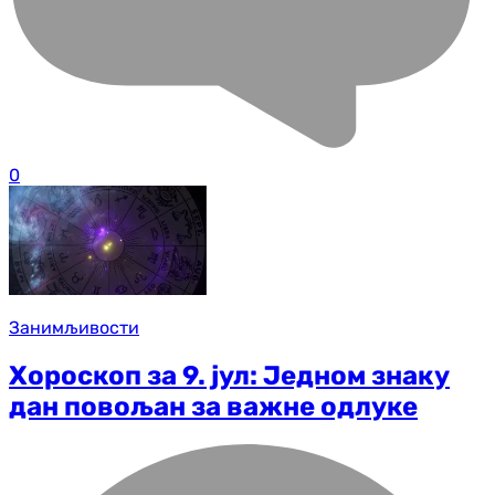
0
Занимљивости
Хороскоп за 9. јул: Једном знаку
дан повољан за важне одлуке