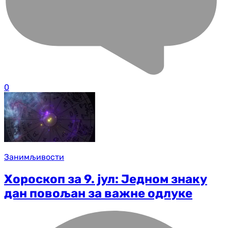
0
Занимљивости
Хороскоп за 9. јул: Једном знаку
дан повољан за важне одлуке