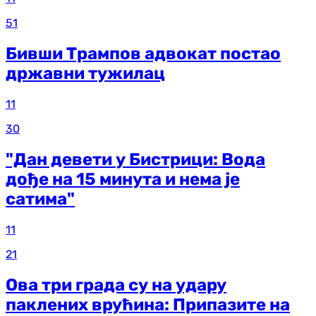
51
Бивши Трампов адвокат постао
државни тужилац
11
30
"Дан девети у Бистрици: Вода
дође на 15 минута и нема је
сатима"
11
21
Ова три града су на удару
паклених врућина: Припазите на