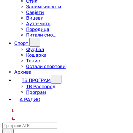
Стил
Занимљивости
Савјети
Вицеви
Ауто-мото
Породица
Питали смо...
Спорт
Фудбал
Кошарка
Тенис
Остали спортови
Архива
ТВ ПРОГРАМ
ТВ Распоред
Програм
А РАДИО
L