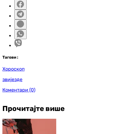
Таг
ови
:
Хороскоп
звијезде
Коментари
(0)
Прочитајте више