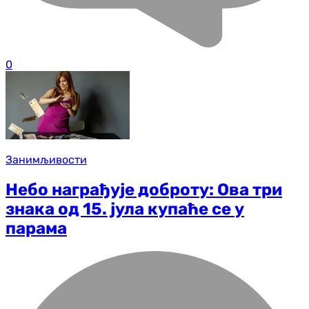
0
Занимљивости
Небо награђује доброту: Ова три
знака од 15. јула купаће се у
парама