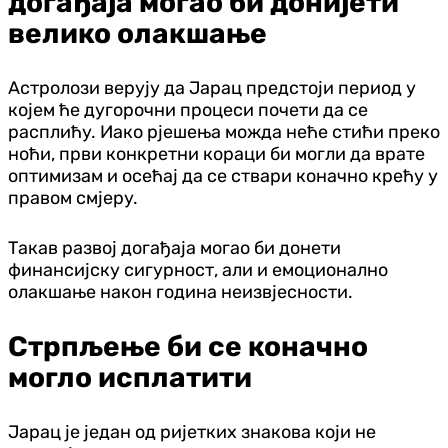
догађаја могао би донијети
велико олакшање
Астролози верују да Јарац предстоји период у
којем ће дугорочни процеси почети да се
расплићу. Иако рјешења можда неће стићи преко
ноћи, први конкретни кораци би могли да врате
оптимизам и осећај да се ствари коначно крећу у
правом смјеру.
Такав развој догађаја могао би донети
финансијску сигурност, али и емоционално
олакшање након година неизвјесности.
Стрпљење би се коначно
могло исплатити
Јарац је један од ријетких знакова који не