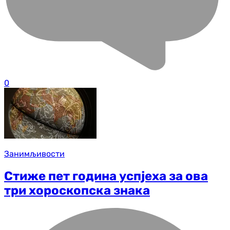
0
Занимљивости
Стиже пет година успјеха за ова
три хороскопска знака