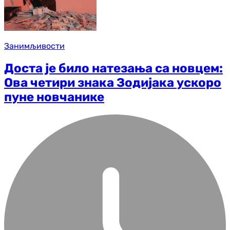
Занимљивости
Доста је било натезања са новцем:
Ова четири знака Зодијака ускоро
пуне новчанике