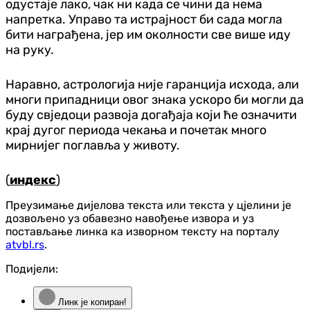
одустаје лако, чак ни када се чини да нема
напретка. Управо та истрајност би сада могла
бити награђена, јер им околности све више иду
на руку.
Наравно, астрологија није гаранција исхода, али
многи припадници овог знака ускоро би могли да
буду свједоци развоја догађаја који ће означити
крај дугог периода чекања и почетак много
мирнијег поглавља у животу.
(
индекс
)
Преузимање дијелова текста или текста у цјелини је
дозвољено уз обавезно навођење извора и уз
постављање линка ка изворном тексту на порталу
atvbl.rs
.
Подијели:
Линк је копиран!