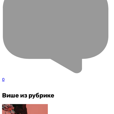
0
Више из рубрике