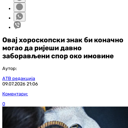
Овај хороскопски знак би коначно
могао да ријеши давно
заборављени спор око имовине
Аутор:
АТВ редакција
09.07.2026
21:06
Коментари:
0