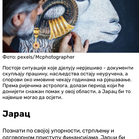
Фото:
pexels/Mcphotographer
Постоје ситуације које дjелују нерjешиво - документи
скупљају прашину, насљедства остају неуручена, а
спорови око имовине чекају годинама на рјешавање.
Према ријечима астролога, долази период који ће
донијети снажан помак у овој области, а Јарац би то
највише могао да осјети.
Јарац
Познати по својој упорности, стрпљењу и
одговорном приступу финансијама, Јарци би