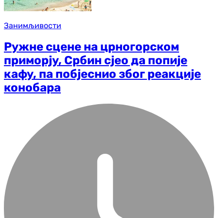
Занимљивости
Ружне сцене на црногорском
приморју, Србин сјео да попије
кафу, па побјеснио због реакције
конобара