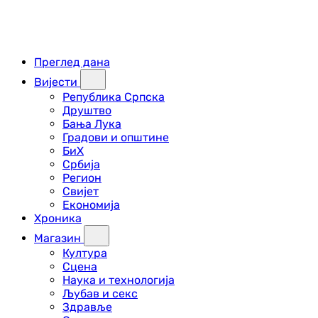
Преглед дана
Вијести
Република Српска
Друштво
Бања Лука
Градови и општине
БиХ
Србија
Регион
Свијет
Економија
Хроника
Магазин
Култура
Сцена
Наука и технологија
Љубав и секс
Здравље