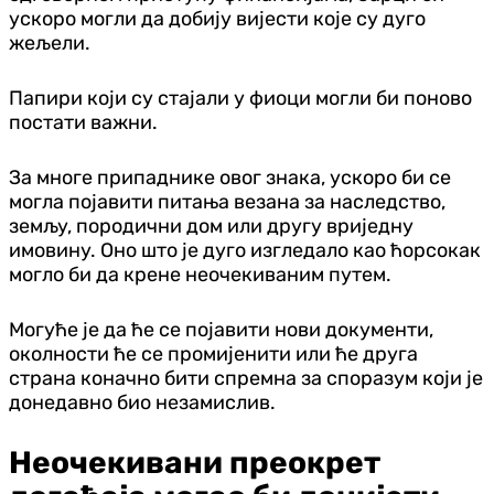
ускоро могли да добију вијести које су дуго
жељели.
Папири који су стајали у фиоци могли би поново
постати важни.
За многе припаднике овог знака, ускоро би се
могла појавити питања везана за наследство,
земљу, породични дом или другу вриједну
имовину. Оно што је дуго изгледало као ћорсокак
могло би да крене неочекиваним путем.
Могуће је да ће се појавити нови документи,
околности ће се промијенити или ће друга
страна коначно бити спремна за споразум који је
донедавно био незамислив.
Неочекивани преокрет