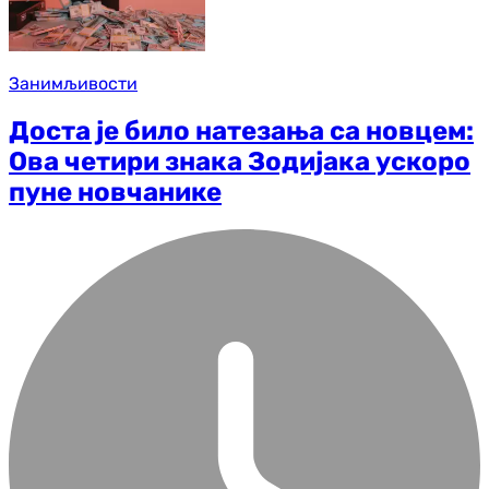
Занимљивости
Доста је било натезања са новцем:
Ова четири знака Зодијака ускоро
пуне новчанике