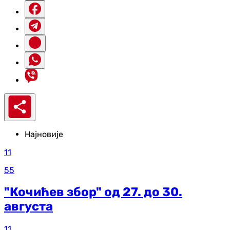
Најновије
11
55
"Кочићев збор" од 27. до 30.
августа
11