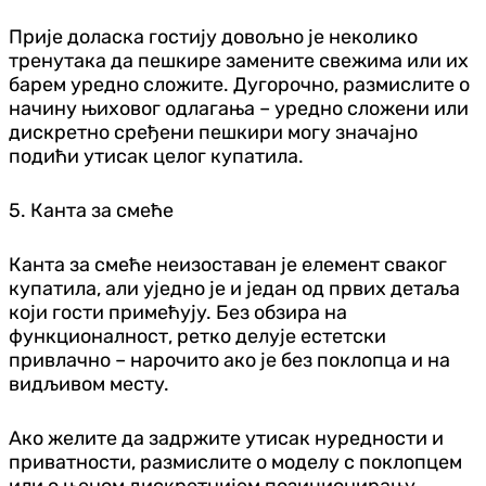
Прије доласка гостију довољно је неколико
тренутака да пешкире замените свежима или их
барем уредно сложите. Дугорочно, размислите о
начину њиховог одлагања – уредно сложени или
дискретно сређени пешкири могу значајно
подићи утисак целог купатила.
5. Канта за смеће
Канта за смеће неизоставан је елемент сваког
купатила, али уједно је и један од првих детаља
који гости примећују. Без обзира на
функционалност, ретко делује естетски
привлачно – нарочито ако је без поклопца и на
видљивом месту.
Ако желите да задржите утисак нуредности и
приватности, размислите о моделу с поклопцем
или о њеном дискретнијем позиционирању.