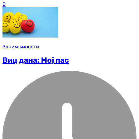
0
Занимљивости
Виц дана: Мој пас