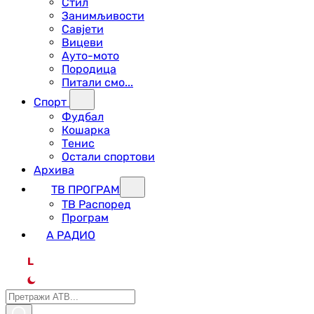
Стил
Занимљивости
Савјети
Вицеви
Ауто-мото
Породица
Питали смо...
Спорт
Фудбал
Кошарка
Тенис
Остали спортови
Архива
ТВ ПРОГРАМ
ТВ Распоред
Програм
А РАДИО
L