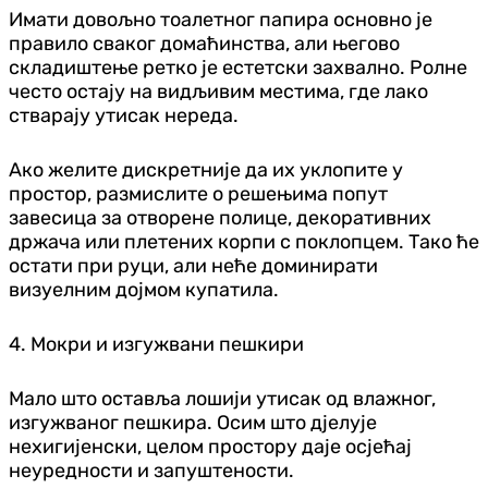
Имати довољно тоалетног папира основно је
правило сваког домаћинства, али његово
складиштење ретко је естетски захвално. Ролне
често остају на видљивим местима, где лако
стварају утисак нереда.
Ако желите дискретније да их уклопите у
простор, размислите о решењима попут
завесица за отворене полице, декоративних
држача или плетених корпи с поклопцем. Тако ће
остати при руци, али неће доминирати
визуелним дојмом купатила.
4. Мокри и изгужвани пешкири
Мало што оставља лошији утисак од влажног,
изгужваног пешкира. Осим што дјелује
нехигијенски, целом простору даје осјећај
неуредности и запуштености.