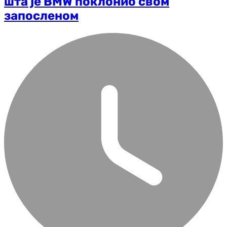
шта је BMW поклонио свом
запосленом