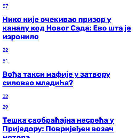
57
Нико није очекивао призор у
каналу код Новог Сада: Ево шта је
изронило
22
51
Вођа такси мафије у затвору
силовао младића?
22
29
Тешка саобраћајна несрећа у
Приједору: Повријеђен возач
мотора