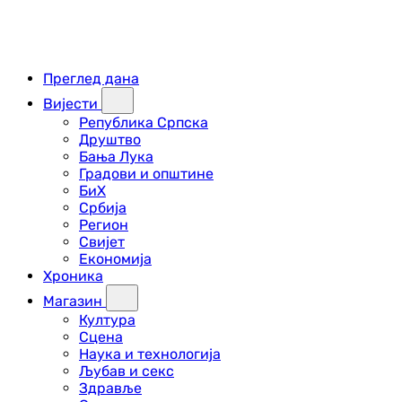
Преглед дана
Вијести
Република Српска
Друштво
Бања Лука
Градови и општине
БиХ
Србија
Регион
Свијет
Економија
Хроника
Магазин
Култура
Сцена
Наука и технологија
Љубав и секс
Здравље