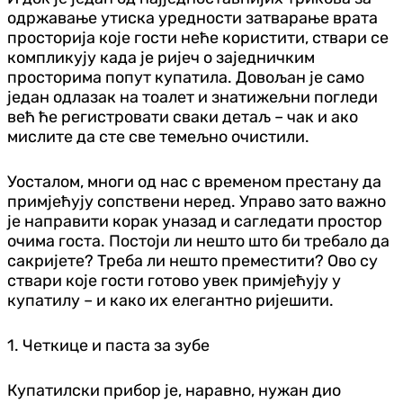
одржавање утиска уредности затварање врата
просторија које гости неће користити, ствари се
компликују када је ријеч о заједничким
просторима попут купатила. Довољан је само
један одлазак на тоалет и знатижељни погледи
већ ће регистровати сваки детаљ – чак и ако
мислите да сте све темељно очистили.
Уосталом, многи од нас с временом престану да
примјећују сопствени неред. Управо зато важно
је направити корак уназад и сагледати простор
очима госта. Постоји ли нешто што би требало да
сакријете? Треба ли нешто преместити? Ово су
ствари које гости готово увек примјећују у
купатилу – и како их елегантно ријешити.
1. Четкице и паста за зубе
Купатилски прибор је, наравно, нужан дио