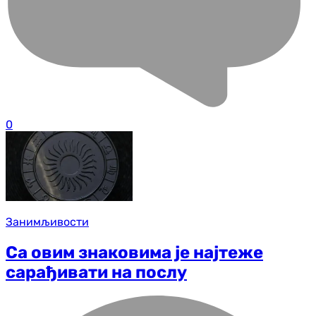
0
Занимљивости
Са овим знаковима је најтеже
сарађивати на послу