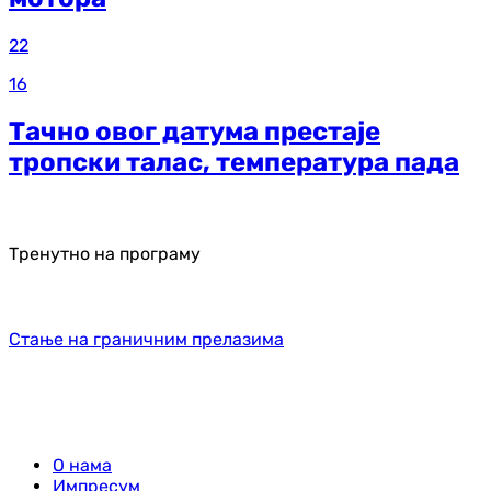
22
16
Тачно овог датума престаје
тропски талас, температура пада
Тренутно на програму
Стање на граничним прелазима
О нама
Импресум