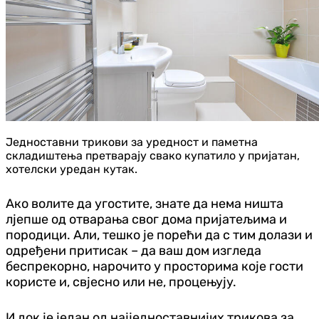
Једноставни трикови за уредност и паметна
складиштења претварају свако купатило у пријатан,
хотелски уредан кутак.
Ако волите да угостите, знате да нема ништа
лјепше од отварања свог дома пријатељима и
породици. Али, тешко је порећи да с тим долази и
одређени притисак – да ваш дом изгледа
беспрекорно, нарочито у просторима које гости
користе и, свјесно или не, процењују.
И док је један од најједноставнијих трикова за