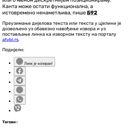
Канта може остати функционална, а
истовремено ненаметљива, пише
Б92
Преузимање дијелова текста или текста у цјелини је
дозвољено уз обавезно навођење извора и уз
постављање линка ка изворном тексту на порталу
atvbl.rs
.
Подијели:
Линк је копиран!
Таг
ови
: