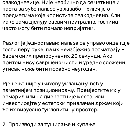
свакодневице. Није необично да се четкице и
паста за зубе налазе уз лавабо – ријеч је о
предметима које користите свакодневно. Али,
иако вама дјелују сасвим неутрално, гостима
често могу бити помало непријатни.
Разлог је једноставан: налазе се управо онде гдје
гости перу руке, па их неизбјежно посматрају –
барем оних препоручених 20 секунди. Ако
притом нису савршено чисти и уредно сложени,
утисак може бити посебно неугодан.
Рјешење није у њихову уклањању, већ у
паметнијем позиционирању. Премјестите их у
ормарић или на дискретније место, или
инвестирајте у естетски привлачан држач који
ће их визуелно "уклопити" у простор.
2. Производи за туширање и купање