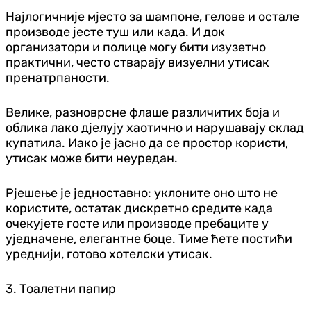
Најлогичније мјесто за шампоне, гелове и остале
производе јесте туш или када. И док
организатори и полице могу бити изузетно
практични, често стварају визуелни утисак
пренатрпаности.
Велике, разноврсне флаше различитих боја и
облика лако дјелују хаотично и нарушавају склад
купатила. Иако је јасно да се простор користи,
утисак може бити неуредан.
Рјешење је једноставно: уклоните оно што не
користите, остатак дискретно средите када
очекујете госте или производе пребаците у
уједначене, елегантне боце. Тиме ћете постићи
уреднији, готово хотелски утисак.
3. Тоалетни папир