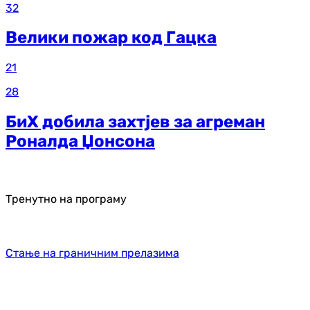
32
Велики пожар код Гацка
21
28
БиХ добила захтјев за агреман
Роналда Џонсона
Тренутно на програму
Стање на граничним прелазима