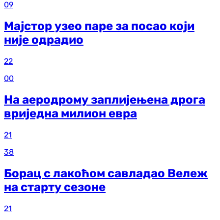
09
Мајстор узео паре за посао који
није одрадио
22
00
На аеродрому заплијењена дрога
вриједна милион евра
21
38
Борац с лакоћом савладао Вележ
на старту сезоне
21