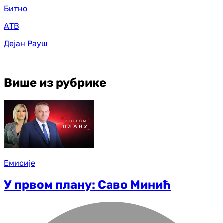
Битно
АТВ
Дејан Рауш
Више из рубрике
Емисије
У првом плану: Саво Минић