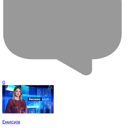
0
Емисије