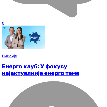
0
Емисије
Енерго клуб: У фокусу
најактуелније енерго теме