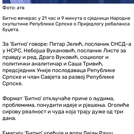
Фото:
атв
Битно вечерас у 21 час и 9 минута о сједници Народне
скупштине Републике Српске о Приједлогу ребаланса
буџета.
За 'Битно' говоре: Петар Јелић, посланик СНСД-а
у НСРС, Небојша Вукановић, посланик Листе за
правду и ред, Драго Вуковић, социолог и
политички аналитичар и Саша Тривић,
предсједник Уније послодаваца Републике
Српске и члан Савјета за развој Републике
Српске.
Формат ’Битно' откључаће приче о људима,
проблемима, понудити идеје и рјешења. Оголиће
сирову реалност и чуда која трају дуже од три
дана.
Емисију 'Битно' уређује и води Дејан Рауш.