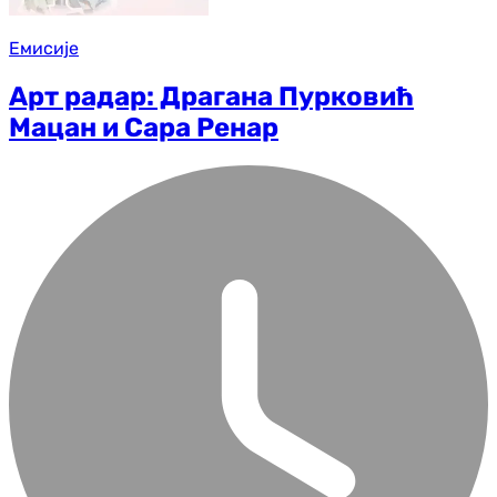
Емисије
Арт радар: Драгана Пурковић
Мацан и Сара Ренар