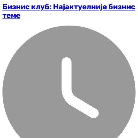
Бизнис клуб: Најактуелније бизнис
теме