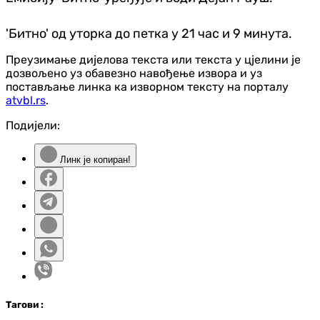
'Битно' од уторка до петка у 21 час и 9 минута.
Преузимање дијелова текста или текста у цјелини је
дозвољено уз обавезно навођење извора и уз
постављање линка ка изворном тексту на порталу
atvbl.rs
.
Подијели:
Линк је копиран!
Таг
ови
: