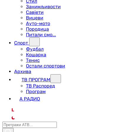
Стил
Занимљивости
Савјети
Вицеви
Ауто-мото
Породица
Питали смо...
Спорт
Фудбал
Кошарка
Тенис
Остали спортови
Архива
ТВ ПРОГРАМ
ТВ Распоред
Програм
А РАДИО
L