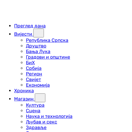
Преглед дана
Вијести
Република Српска
Друштво
Бања Лука
Градови и општине
БиХ
Србија
Регион
Свијет
Економија
Хроника
Магазин
Култура
Сцена
Наука и технологија
Љубав и секс
Здравље