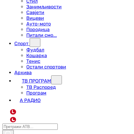
Стил
Занимљивости
Савјети
Вицеви
Ауто-мото
Породица
Питали смо...
Спорт
Фудбал
Кошарка
Тенис
Остали спортови
Архива
ТВ ПРОГРАМ
ТВ Распоред
Програм
А РАДИО
L