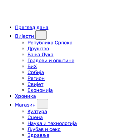
Преглед дана
Вијести
Република Српска
Друштво
Бања Лука
Градови и општине
БиХ
Србија
Регион
Свијет
Економија
Хроника
Магазин
Култура
Сцена
Наука и технологија
Љубав и секс
Здравље