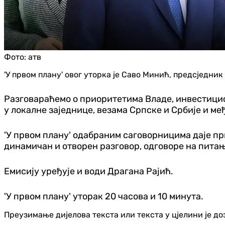
Фото:
атв
'У првом плану' овог уторка је Саво Минић, предсједни
Разговараћемо о приоритетима Владе, инвестицио
у локалне заједнице, везама Српске и Србије и м
'У првом плану' одабраним саговорницима даје п
динамичан и отворен разговор, одговоре на питањ
Емисију уређује и води Драгана Рајић.
'У првом плану' уторак 20 часова и 10 минута.
Преузимање дијелова текста или текста у цјелини је д