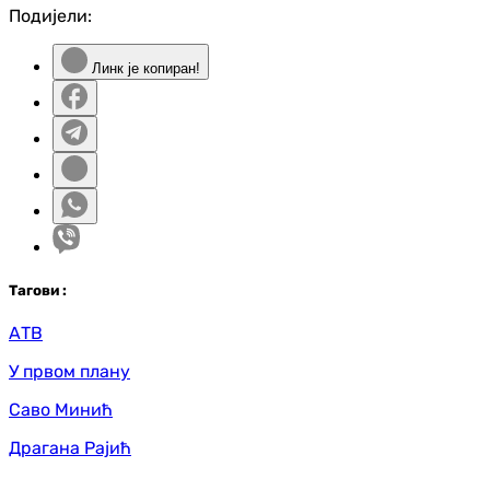
Подијели:
Линк је копиран!
Таг
ови
:
АТВ
У првом плану
Саво Минић
Драгана Рајић