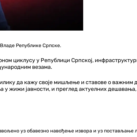
к Владе Републике Српске.
ном циклусу у Републици Српској, инфраструктурн
еђународним везама.
рилику да кажу своје мишљење и ставове о важним 
а у жижи јавности, и преглед актуелних дешавања,
озвољено уз обавезно навођење извора и уз постављање 