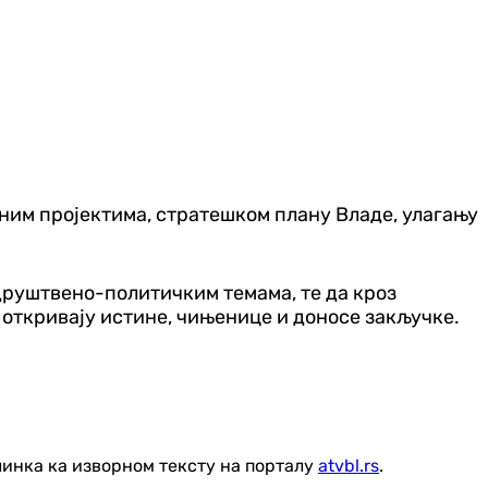
им пројектима, стратешком плану Владе, улагању
друштвено-политичким темама, те да кроз
 откривају истине, чињенице и доносе закључке.
линка ка изворном тексту на порталу
atvbl.rs
.