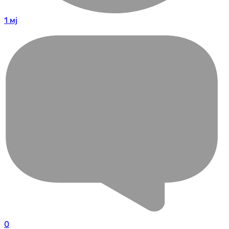
1 мј
0