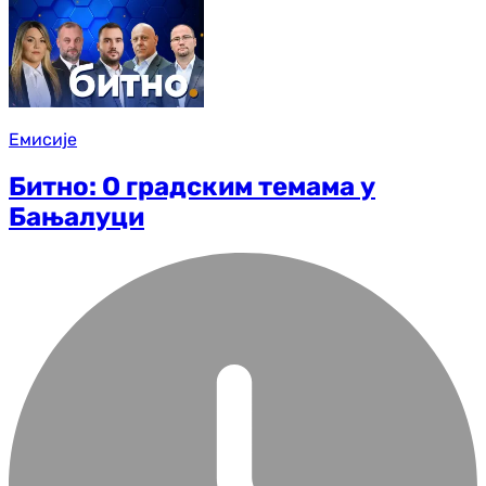
Емисије
Битно: О градским темама у
Бањалуци