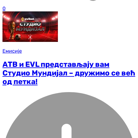
0
Емисије
АТВ и EVL представљају вам
Студио Мундијал – дружимо се већ
од петка!