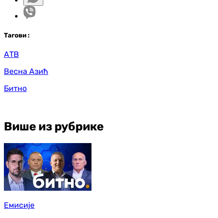
Таг
ови
:
АТВ
Весна Азић
Битно
Више из рубрике
Емисије