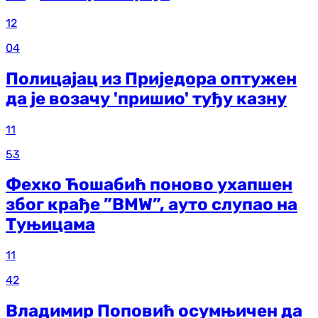
12
04
Полицајац из Приједора оптужен
да је возачу 'пришио' туђу казну
11
53
Фехко Ћошабић поново ухапшен
због крађе ”BMW”, ауто слупао на
Туњицама
11
42
Владимир Поповић осумњичен да