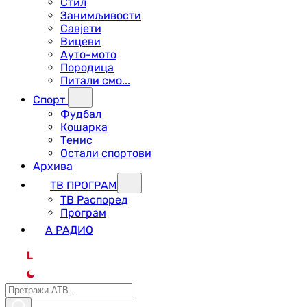
Стил
Занимљивости
Савјети
Вицеви
Ауто-мото
Породица
Питали смо...
Спорт
Фудбал
Кошарка
Тенис
Остали спортови
Архива
ТВ ПРОГРАМ
ТВ Распоред
Програм
А РАДИО
L