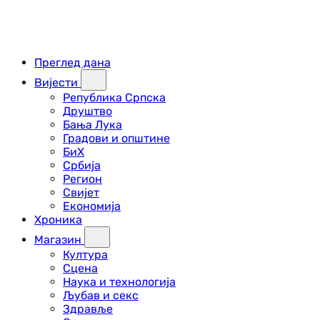
Преглед дана
Вијести
Република Српска
Друштво
Бања Лука
Градови и општине
БиХ
Србија
Регион
Свијет
Економија
Хроника
Магазин
Култура
Сцена
Наука и технологија
Љубав и секс
Здравље