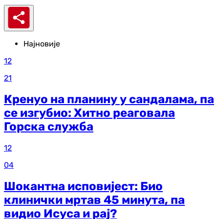
Најновије
12
21
Кренуо на планину у сандалама, па
се изгубио: Хитно реаговала
Горска служба
12
04
Шокантна исповијест: Био
клинички мртав 45 минута, па
видио Исуса и рај?