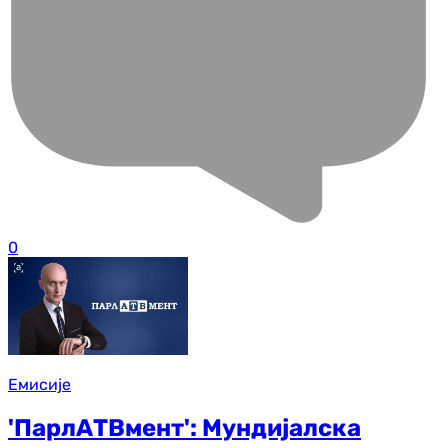
0
Емисије
'ПарлАТВмент': Мундијалска