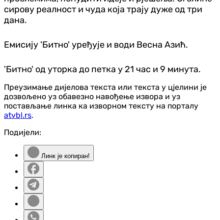
сирову реалност и чуда која трају дуже од три
дана.
Емисију 'Битно' уређује и води Весна Азић.
'Битно' од уторка до петка у 21 час и 9 минута.
Преузимање дијелова текста или текста у цјелини је
дозвољено уз обавезно навођење извора и уз
постављање линка ка изворном тексту на порталу
atvbl.rs
.
Подијели:
Линк је копиран!