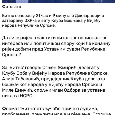
Фото:
атв
Битно вечерас у 21 час и 9 минута о Декларацији о
затварању ОХР-а и вету Клуба Бошњака у Вијећу
народа Републике Српске.
Да ли је ријеч о заштити виталног националног
интереса или политичком спору који ће коначну
ријеч добити пред Уставним судом Републике
Српске?
За 'Битно' говоре: Огњен Жмирић, делегат у
Клубу Срба у Вијећу Народа Републике Српске,
Алија Табаковић, предсједник Клуба делегата
бошњачког народа у Вијећу народа Српске и
Миле Дмичић, спољни члан Одбора за уставна
питања НСРС.
Формат ’Битно' откључаће приче о људима,
проблемима, понудити идеје и рјешења. Оголиће