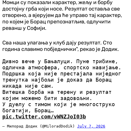
Момци су показали карактер, жељу и борбу
достојну грба који носе. Резултат оставља све
отворено, а вјерујем да ће управо тај карактер,
по којем је Борац препознатљив, одлучити
реванш у Софији.
Сва наша улагања у клуб дају резултат. Сто
година славимо побједнички", рекао је Додик.
Дивно вече у Бањалуци. Пуне трибине,
одлична атмосфера, спортско навијање.
Подршка која није престајала ниједног
тренутка најбољи је доказ да Борац
никада није сам.
Витешка борба на терену и резултат
којим можемо бити задовољни.
У дуелу с тимом који је многоструко
богатији, Борац…
pic.twitter.com/vWNZJoI03b
— Милорад Додик (@MiloradDodik)
July 7, 2026