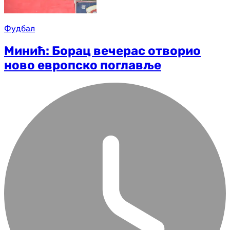
Фудбал
Минић: Борац вечерас отворио
ново европско поглавље