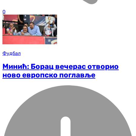
0
Фудбал
Минић: Борац вечерас отворио
ново европско поглавље