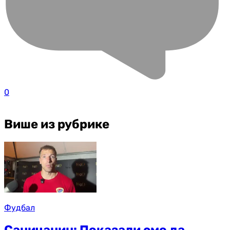
0
Више из рубрике
Фудбал
Саничанин: Показали смо да