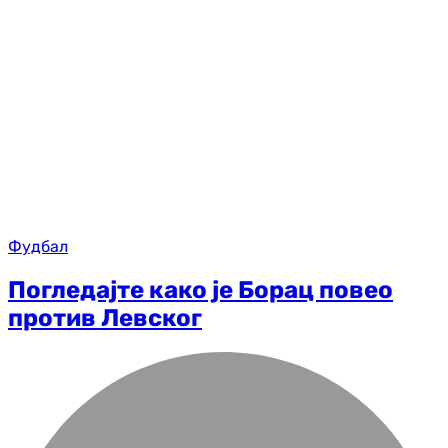
Фудбал
Погледајте како је Борац повео
против Левског