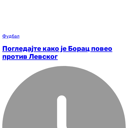
Фудбал
Погледајте како је Борац повео
против Левског