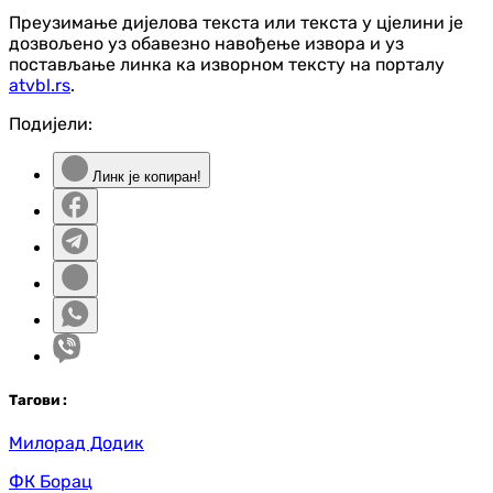
Преузимање дијелова текста или текста у цјелини је
дозвољено уз обавезно навођење извора и уз
постављање линка ка изворном тексту на порталу
atvbl.rs
.
Подијели:
Линк је копиран!
Таг
ови
:
Милорад Додик
ФК Борац