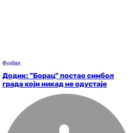
Фудбал
Додик: "Борац" постао симбол
града који никад не одустаје