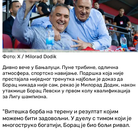
Фото:
X / Milorad Dodik
Дивно вече у Бањалуци. Пуне трибине, одлична
атмосфера, спортско навијање. Подршка која није
престајала ниједног тренутка најбољи је доказ да
Борац никада није сам, рекао је Милорад Додик, након
утакмице Борац Левски у првом колу квалификација
за Лигу шампиона.
"Витешка борба на терену и резултат којим
можемо бити задовољни. У дуелу с тимом који је
многоструко богатији, Борац је био бољи ривал.