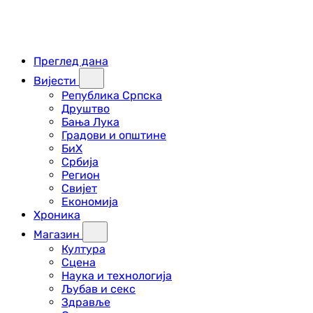
Преглед дана
Вијести
Република Српска
Друштво
Бања Лука
Градови и општине
БиХ
Србија
Регион
Свијет
Економија
Хроника
Магазин
Култура
Сцена
Наука и технологија
Љубав и секс
Здравље