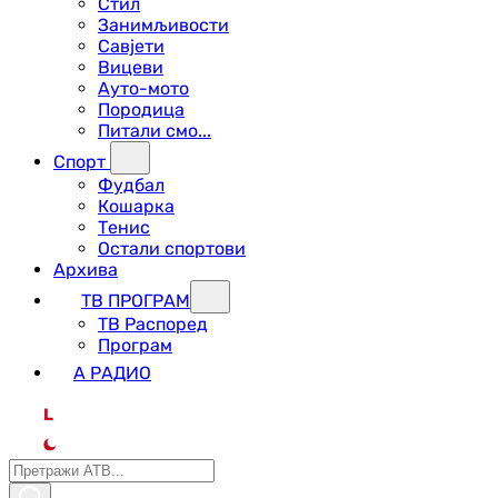
Стил
Занимљивости
Савјети
Вицеви
Ауто-мото
Породица
Питали смо...
Спорт
Фудбал
Кошарка
Тенис
Остали спортови
Архива
ТВ ПРОГРАМ
ТВ Распоред
Програм
А РАДИО
L