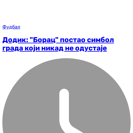
Фудбал
Додик: "Борац" постао симбол
града који никад не одустаје