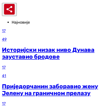
Најновије
17
49
Историјски низак ниво Дунава
зауставио бродове
17
41
Приједорчанин заборавио жену
Јелену на граничном прелазу
17