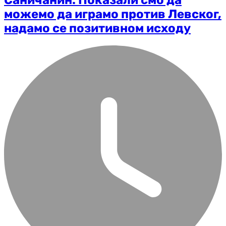
можемо да играмо против Левског,
надамо се позитивном исходу