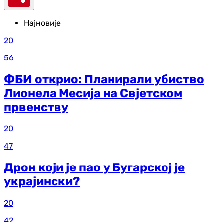
Најновије
20
56
ФБИ открио: Планирали убиство
Лионела Месија на Свјетском
првенству
20
47
Дрон који је пао у Бугарској је
украјински?
20
42