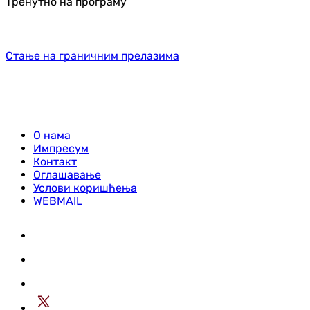
Тренутно на програму
Стање на граничним прелазима
О нама
Импресум
Контакт
Оглашавање
Услови коришћења
WEBMAIL