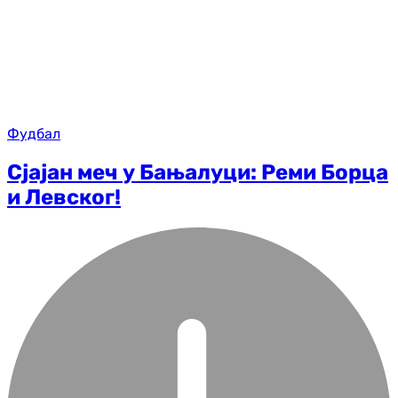
Фудбал
Сјајан меч у Бањалуци: Реми Борца
и Левског!