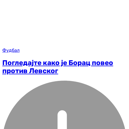
Фудбал
Погледајте како је Борац повео
против Левског