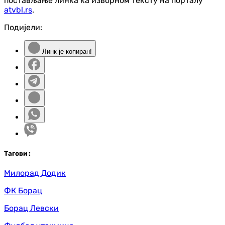
постављање линка ка изворном тексту на порталу
atvbl.rs
.
Подијели:
Линк је копиран!
Таг
ови
:
Милорад Додик
ФК Борац
Борац Левски