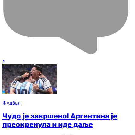
1
Фудбал
Чудо је завршено! Аргентина је
преокренула и иде даље