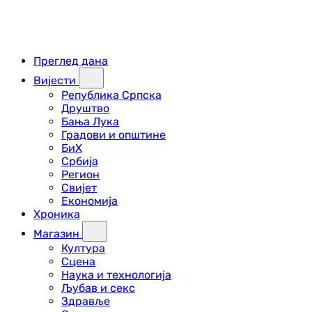
Преглед дана
Вијести
Република Српска
Друштво
Бања Лука
Градови и општине
БиХ
Србија
Регион
Свијет
Економија
Хроника
Магазин
Култура
Сцена
Наука и технологија
Љубав и секс
Здравље