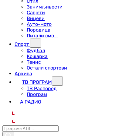
Стил
Занимљивости
Савјети
Вицеви
Ауто-мото
Породица
Питали смо...
Спорт
Фудбал
Кошарка
Тенис
Остали спортови
Архива
ТВ ПРОГРАМ
ТВ Распоред
Програм
А РАДИО
L