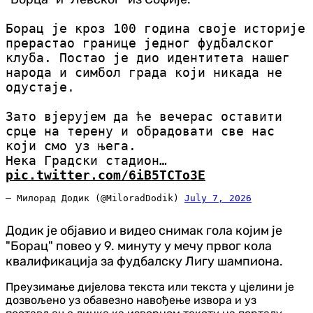
Борац је кроз 100 година своје историје
прерастао границе једног фудбалског
клуба. Постао је дио идентитета нашег
народа и симбол града који никада не
одустаје.
Зато вјерујем да ће вечерас оставити
срце на терену и обрадовати све нас
који смо уз њега.
Нека Градски стадион…
pic.twitter.com/6iB5TCTo3E
— Милорад Додик (@MiloradDodik)
July 7, 2026
Додик је објавио и видео снимак гола којим је
"Борац" повео у 9. минуту у мечу првог кола
квалификација за фудбалску Лигу шампиона.
Преузимање дијелова текста или текста у цјелини је
дозвољено уз обавезно навођење извора и уз