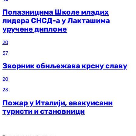
Полазницима Школе младих
лидера СНСД-а у Лакташима
уручене дипломе
20
37
Зворник обиљежава крсну славу
20
23
Пожар у Италији, евакуисани
туристи и становници