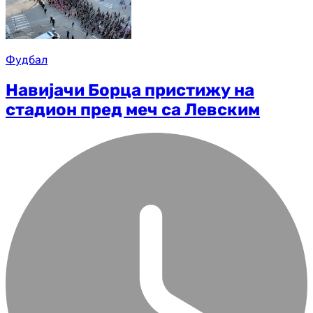
Фудбал
Навијачи Борца пристижу на
стадион пред меч са Левским