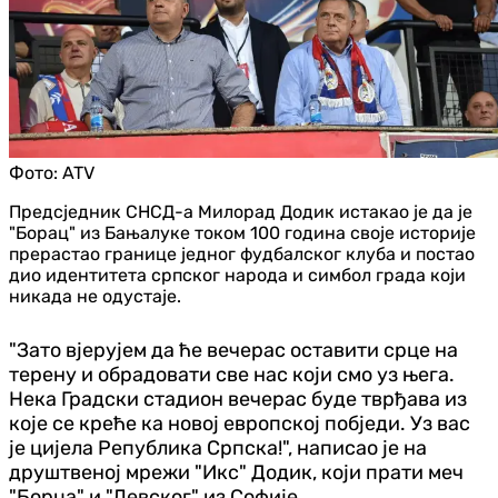
Фото:
ATV
Предсједник СНСД-а Милорад Додик истакао је да је
"Борац" из Бањалуке током 100 година своје историје
прерастао границе једног фудбалског клуба и постао
дио идентитета српског народа и симбол града који
никада не одустаје.
"Зато вјерујем да ће вечерас оставити срце на
терену и обрадовати све нас који смо уз њега.
Нека Градски стадион вечерас буде тврђава из
које се креће ка новој европској побједи. Уз вас
је цијела Република Српска!", написао је на
друштвеној мрежи "Икс" Додик, који прати меч
"Борца" и "Левског" из Софије.