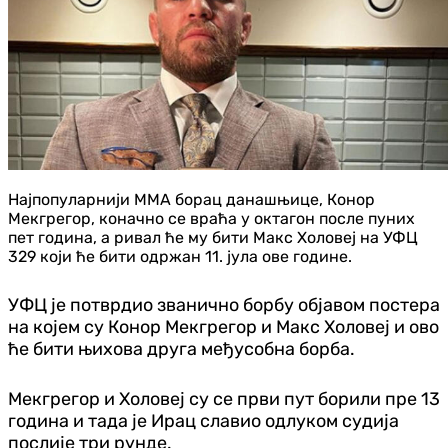
Најпопуларнији ММА борац данашњице, Конор
Мекгрегор, коначно се враћа у октагон после пуних
пет година, а ривал ће му бити Макс Холовеј на УФЦ
329 који ће бити одржан 11. јула ове године.
УФЦ је потврдио званично борбу објавом постера
на којем су Конор Мекгрегор и Макс Холовеј и ово
ће бити њихова друга међусобна борба.
Мекгрегор и Холовеј су се први пут борили пре 13
година и тада је Ирац славио одлуком судија
послије три рунде.