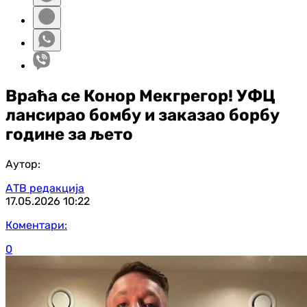
Враћа се Конор Мекгрегор! УФЦ
лансирао бомбу и заказао борбу
године за љето
Аутор:
АТВ редакција
17.05.2026
10:22
Коментари:
0