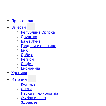
Преглед дана
Вијести
Република Српска
Друштво
Бања Лука
Градови и општине
БиХ
Србија
Регион
Свијет
Економија
Хроника
Магазин
Култура
Сцена
Наука и технологија
Љубав и секс
Здравље