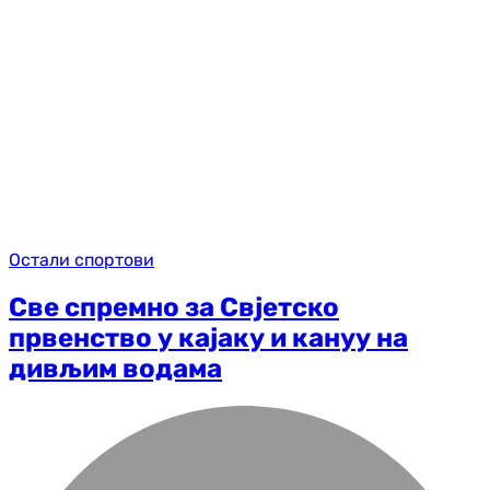
Остали спортови
Све спремно за Свјетско
првенство у кајаку и кануу на
дивљим водама