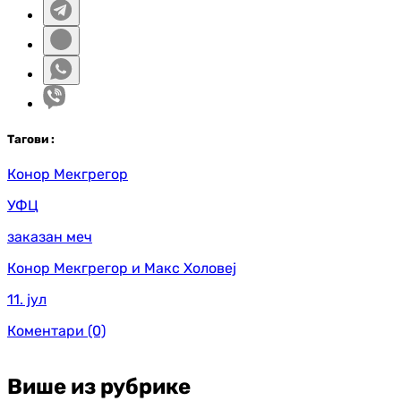
Таг
ови
:
Конор Мекгрегор
УФЦ
заказан меч
Конор Мекгрегор и Макс Холовеј
11. јул
Коментари
(0)
Више из рубрике