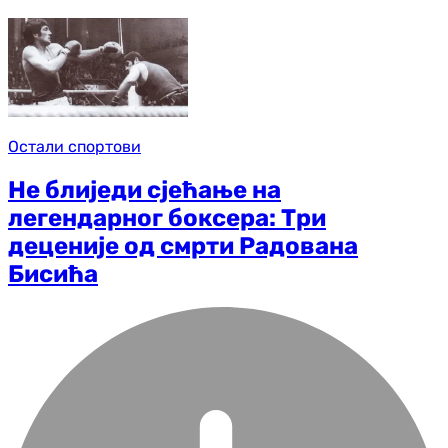
Остали спортови
Не блиједи сјећање на
легендарног боксера: Три
деценије од смрти Радована
Бисића