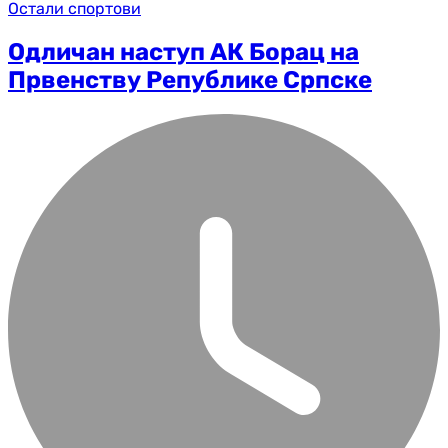
Остали спортови
Одличан наступ АК Борац на
Првенству Републике Српске