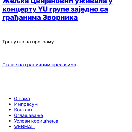
Жељка Цвијановић уживала у
концерту YU групе заједно са
грађанима Зворника
Тренутно на програму
Стање на граничним прелазима
О нама
Импресум
Контакт
Оглашавање
Услови коришћења
WEBMAIL