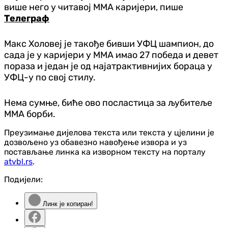
више него у читавој ММА каријери, пише
Телеграф
Макс Холовеј је такође бивши УФЦ шампион, до
сада је у каријери у ММА имао 27 победа и девет
пораза и један је од најатрактивнијих бораца у
УФЦ-у по свој стилу.
Нема сумње, биће ово посластица за љубитеље
ММА борби.
Преузимање дијелова текста или текста у цјелини је
дозвољено уз обавезно навођење извора и уз
постављање линка ка изворном тексту на порталу
atvbl.rs
.
Подијели:
Линк је копиран!