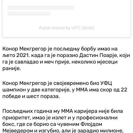
A post shared by UFC (@ufc)
Конор Мекгрегор је посљедњу борбу имао на
љето 2021. када га је поразио Дастин Поарје, који
га је савладао и меч прије, неколико мјесеци
раније.
Конор Мекгрегор је својевремено био УФЦ
шампион у две категорије, у ММА има скор од 22
победе и шест пораза.
Посљедњих година му ММА каријера није била
приоритет, имао је излет и у професионални
бокс, где се борио са чувеним Флојдом
Мејведером и изгубио, али је зарадио милионе,