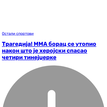
Остали спортови
Трагедија! ММА борац се утопио
након што је херојски спасао
четири тинејџерке