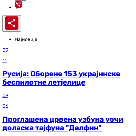
Најновије
09
11
Русија: Оборене 153 украјинске
беспилотне летјелице
09
06
Проглашена црвена узбуна уочи
доласка тајфуна "Делфин"