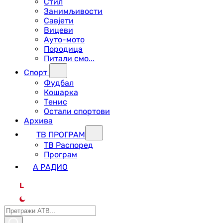
Стил
Занимљивости
Савјети
Вицеви
Ауто-мото
Породица
Питали смо...
Спорт
Фудбал
Кошарка
Тенис
Остали спортови
Архива
ТВ ПРОГРАМ
ТВ Распоред
Програм
А РАДИО
L