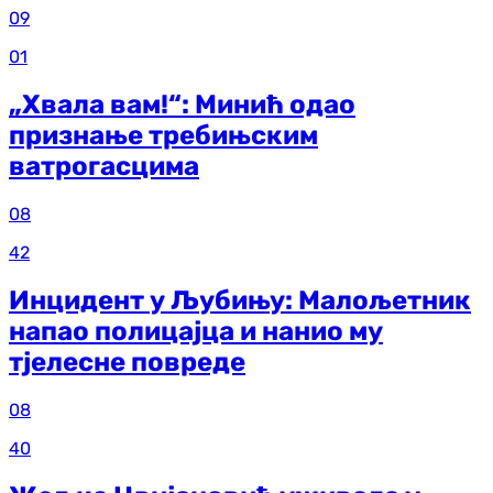
09
01
„Хвала вам!“: Минић одао
признање требињским
ватрогасцима
08
42
Инцидент у Љубињу: Малољетник
напао полицајца и нанио му
тјелесне повреде
08
40