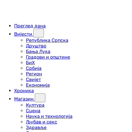
Преглед дана
Вијести
Република Српска
Друштво
Бања Лука
Градови и општине
БиХ
Србија
Регион
Свијет
Економија
Хроника
Магазин
Култура
Сцена
Наука и технологија
Љубав и секс
Здравље