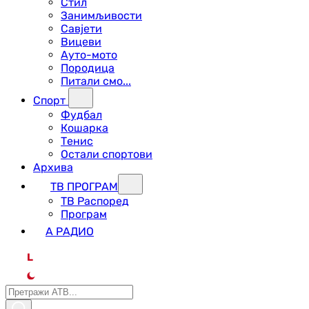
Стил
Занимљивости
Савјети
Вицеви
Ауто-мото
Породица
Питали смо...
Спорт
Фудбал
Кошарка
Тенис
Остали спортови
Архива
ТВ ПРОГРАМ
ТВ Распоред
Програм
А РАДИО
L