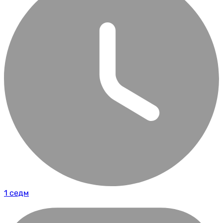
1 седм