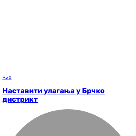
БиХ
Наставити улагања у Брчко
дистрикт