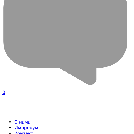
0
О нама
Импресум
Контакт