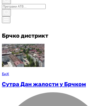
Брчко дистрикт
БиХ
Сутра Дан жалости у Брчком