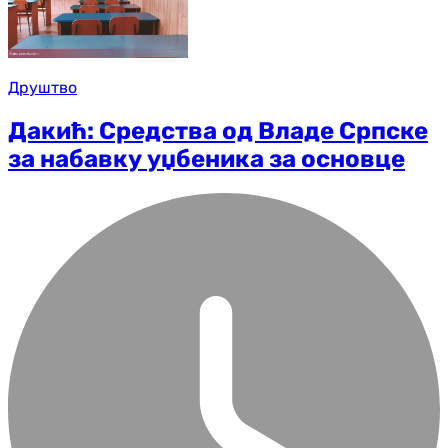
Друштво
Дакић: Средства од Владе Српске
за набавку уџбеника за основце