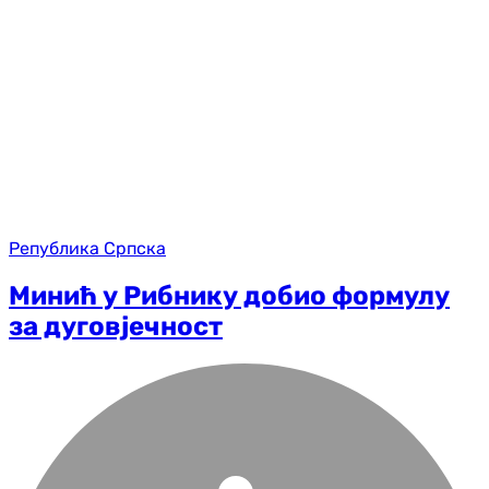
Република Српска
Минић у Рибнику добио формулу
за дуговјечност