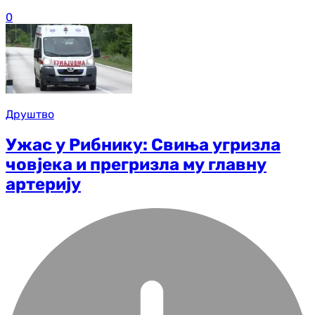
0
Друштво
Ужас у Рибнику: Свиња угризла
човјека и прегризла му главну
артерију