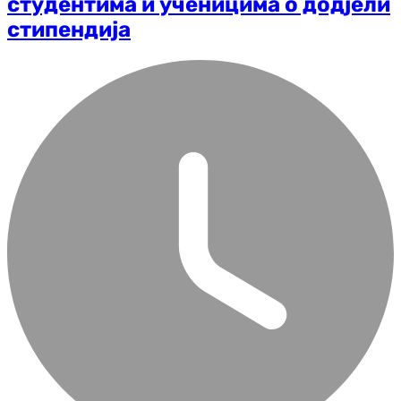
студентима и ученицима о додјели
стипендија