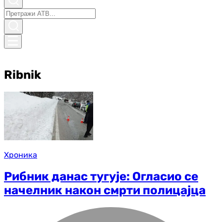
Ribnik
Хроника
Рибник данас тугује: Огласио се
начелник након смрти полицајца