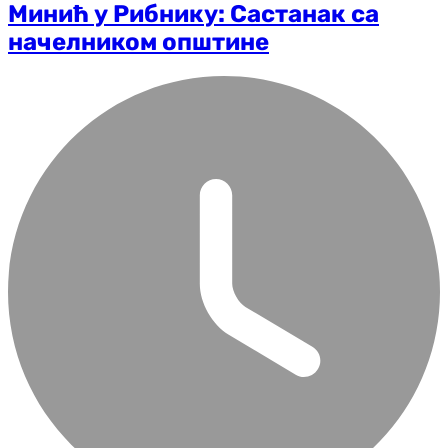
Минић у Рибнику: Састанак са
начелником општине