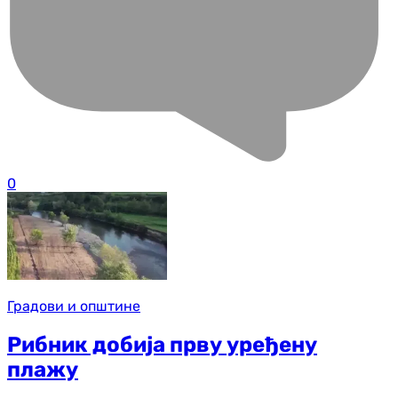
0
Градови и општине
Рибник добија прву уређену
плажу