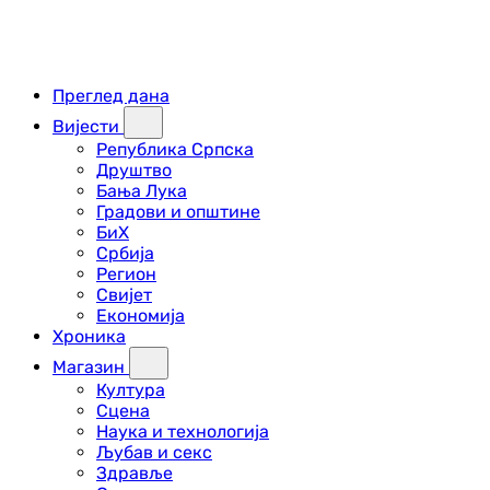
Преглед дана
Вијести
Република Српска
Друштво
Бања Лука
Градови и општине
БиХ
Србија
Регион
Свијет
Економија
Хроника
Магазин
Култура
Сцена
Наука и технологија
Љубав и секс
Здравље