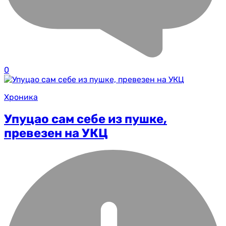
0
Хроника
Упуцао сам себе из пушке,
превезен на УКЦ