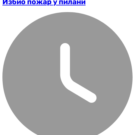
Избио пожар у пилани