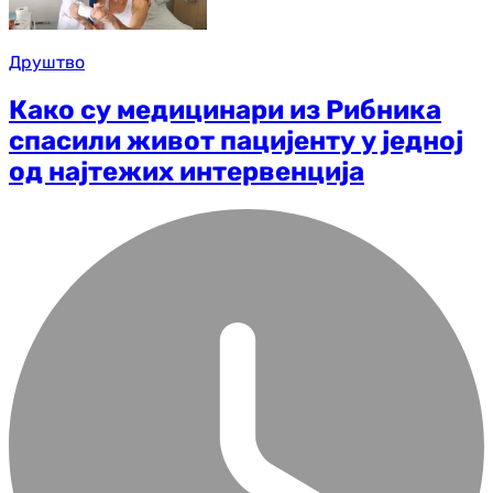
Друштво
Како су медицинари из Рибника
спасили живот пацијенту у једној
од најтежих интервенција