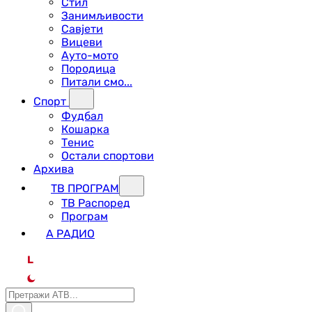
Стил
Занимљивости
Савјети
Вицеви
Ауто-мото
Породица
Питали смо...
Спорт
Фудбал
Кошарка
Тенис
Остали спортови
Архива
ТВ ПРОГРАМ
ТВ Распоред
Програм
А РАДИО
L