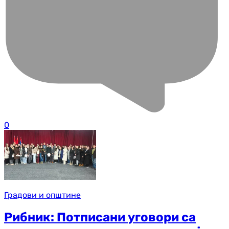
0
Градови и општине
Рибник: Потписани уговори са