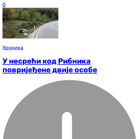
0
Хроника
У несрећи код Рибника
повријеђене двије особе