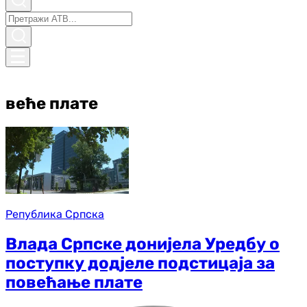
веће плате
Република Српска
Влада Српске донијела Уредбу о
поступку додјеле подстицаја за
повећање плате