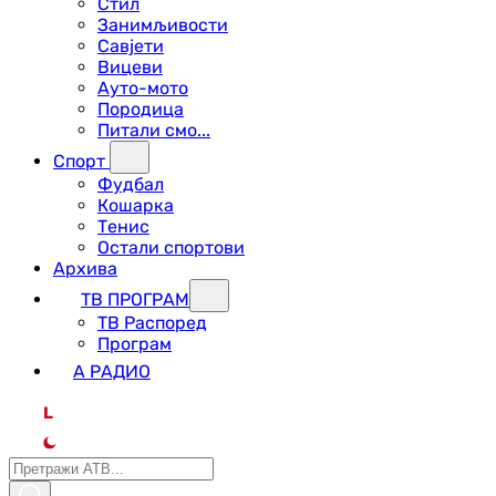
Стил
Занимљивости
Савјети
Вицеви
Ауто-мото
Породица
Питали смо...
Спорт
Фудбал
Кошарка
Тенис
Остали спортови
Архива
ТВ ПРОГРАМ
ТВ Распоред
Програм
А РАДИО
L