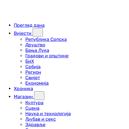
Преглед дана
Вијести
Република Српска
Друштво
Бања Лука
Градови и општине
БиХ
Србија
Регион
Свијет
Економија
Хроника
Магазин
Култура
Сцена
Наука и технологија
Љубав и секс
Здравље