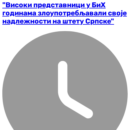
"Високи представници у БиХ
годинама злоупотребљавали своје
надлежности на штету Српске"