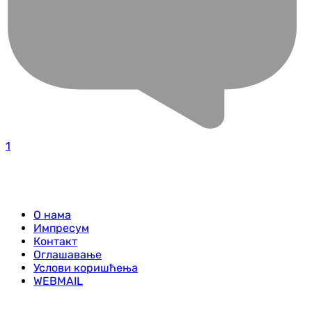
1
О нама
Импресум
Контакт
Оглашавање
Услови коришћења
WEBMAIL