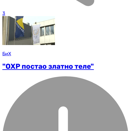
3
БиХ
"ОХР постао златно теле"