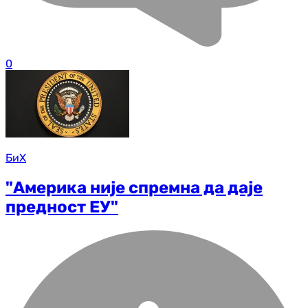
0
БиХ
"Америка није спремна да даје
предност ЕУ"