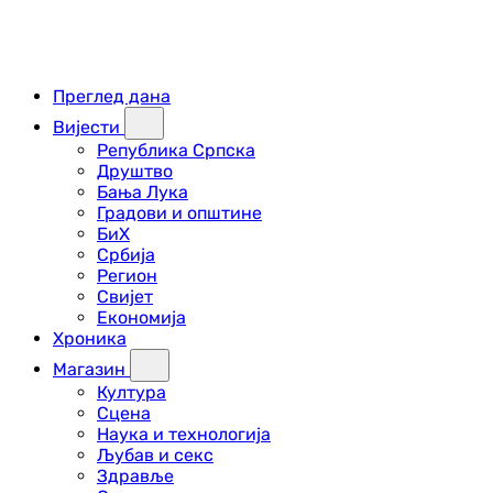
Преглед дана
Вијести
Република Српска
Друштво
Бања Лука
Градови и општине
БиХ
Србија
Регион
Свијет
Економија
Хроника
Магазин
Култура
Сцена
Наука и технологија
Љубав и секс
Здравље