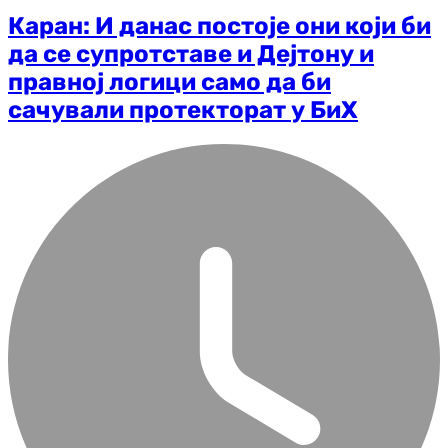
Каран: И данас постоје они који би
да се супротставе и Дејтону и
правној логици само да би
сачували протекторат у БиХ