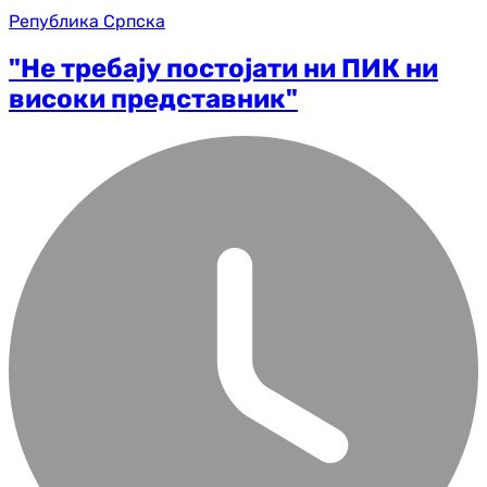
Република Српска
"Не требају постојати ни ПИК ни
високи представник"