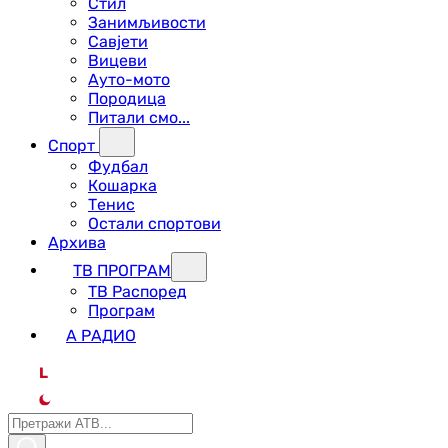
Стил
Занимљивости
Савјети
Вицеви
Ауто-мото
Породица
Питали смо...
Спорт
Фудбал
Кошарка
Тенис
Остали спортови
Архива
ТВ ПРОГРАМ
ТВ Распоред
Програм
А РАДИО
L