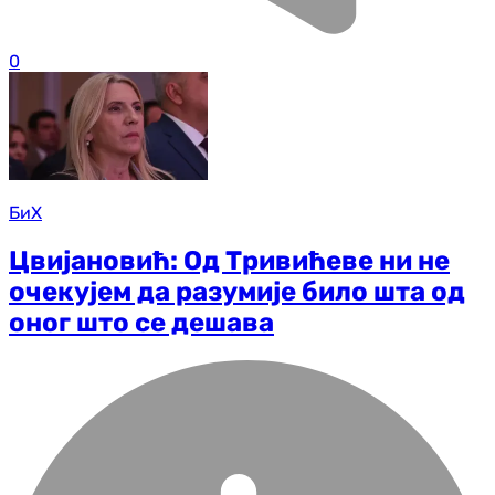
0
БиХ
Цвијановић: Од Тривићеве ни не
очекујем да разумије било шта од
оног што се дешава