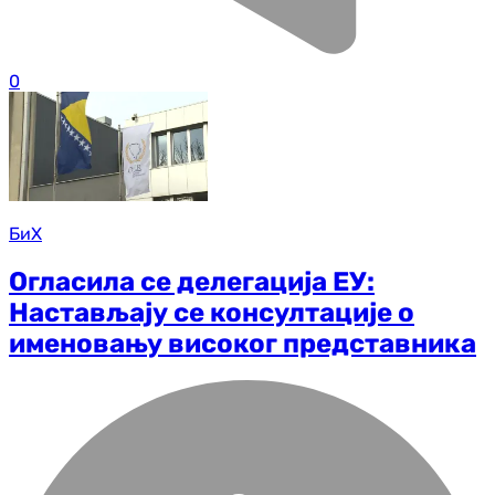
0
БиХ
Огласила се делегација ЕУ:
Настављају се консултације о
именовању високог представника