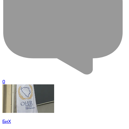
0
БиХ