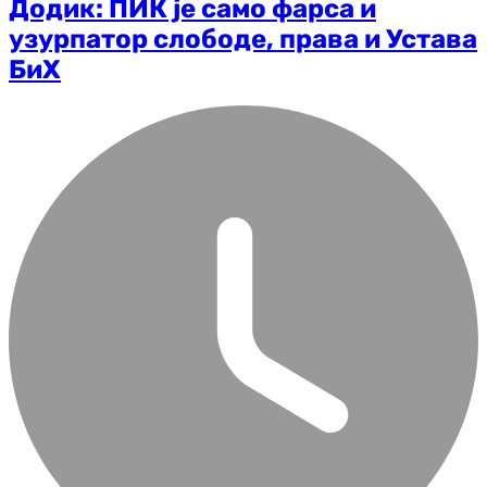
Додик: ПИК је само фарса и
узурпатор слободе, права и Устава
БиХ