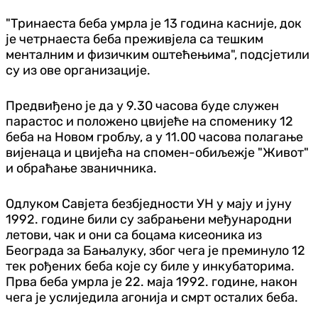
"Тринаеста беба умрла је 13 година касније, док
је четрнаеста беба преживјела са тешким
менталним и физичким оштећењима", подсјетили
су из ове организације.
Предвиђено је да у 9.30 часова буде служен
парастос и положено цвијеће на споменику 12
беба на Новом гробљу, а у 11.00 часова полагање
вијенаца и цвијећа на спомен-обиљежје "Живот"
и обраћање званичника.
Одлуком Савјета безбједности УН у мају и јуну
1992. године били су забрањени међународни
летови, чак и они са боцама кисеоника из
Београда за Бањалуку, због чега је преминуло 12
тек рођених беба које су биле у инкубаторима.
Прва беба умрла је 22. маја 1992. године, након
чега је услиједила агонија и смрт осталих беба.