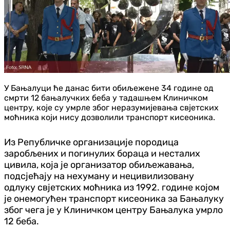
У Бањалуци ће данас бити обиљежене 34 године од
смрти 12 бањалучких беба у тадашњем Клиничком
центру, које су умрле због неразумијевања свјетских
моћника који нису дозволили транспорт кисеоника.
Из Републичке организације породица
заробљених и погинулих бораца и несталих
цивила, која је организатор обиљежавања,
подсјећају на нехуману и нецивилизовану
одлуку свјетских моћника из 1992. године којом
је онемогућен транспорт кисеоника за Бањалуку
због чега је у Клиничком центру Бањалука умрло
12 беба.