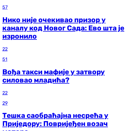
57
Нико није очекивао призор у
каналу код Новог Сада: Ево шта је
изронило
22
51
Вођа такси мафије у затвору
силовао младића?
22
29
Тешка саобраћајна несрећа у
Приједору: Повријеђен возач