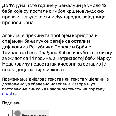
До 19. јуна исте године у Бањалуци је умрло 12
беба које су постале симбол кршења људских
права и нељудскости међународне заједнице,
преноси Срна.
Агонија је прекинута пробојем коридора и
спајањем бањалучке регије са осталим
дијеловима Републике Српске и Србије.
Тринаеста беба Слађана Кобас изгубила је битку
за живот са 14 година, а четрнаестој беби Марку
Медаковићу недостатак кисеоника оставио је
посљедице за цијели живот.
Преузимање дијелова текста или текста у цјелини је
дозвољено уз обавезно навођење извора и уз
постављање линка ка изворном тексту на порталу
atvbl.rs
.
Подијели:
Линк је копиран!