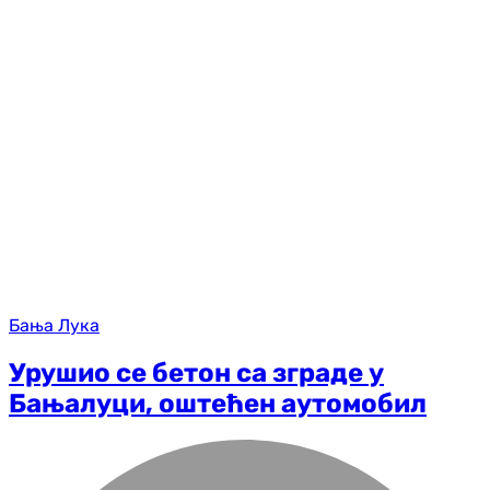
Бања Лука
Урушио се бетон са зграде у
Бањалуци, оштећен аутомобил