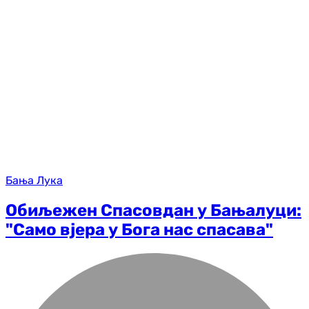
Бања Лука
Обиљежен Спасовдан у Бањалуци:
"Само вјера у Бога нас спасава"