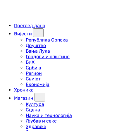
Преглед дана
Вијести
Република Српска
Друштво
Бања Лука
Градови и општине
БиХ
Србија
Регион
Свијет
Економија
Хроника
Магазин
Култура
Сцена
Наука и технологија
Љубав и секс
Здравље