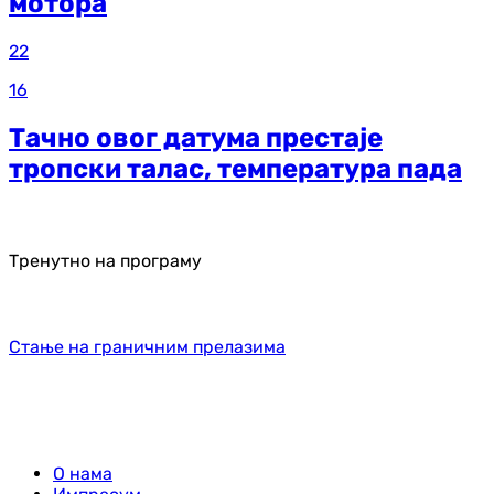
мотора
22
16
Тачно овог датума престаје
тропски талас, температура пада
Тренутно на програму
Стање на граничним прелазима
О нама