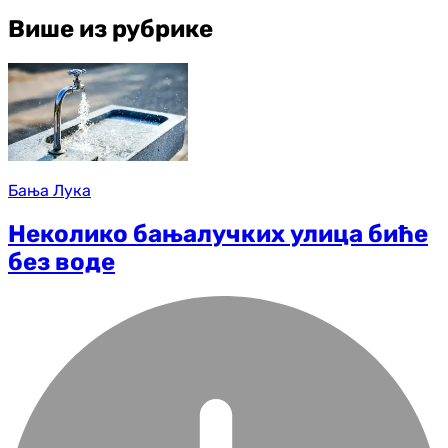
Више из рубрике
Бања Лука
Неколико бањалучких улица биће
без воде