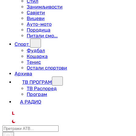
Стил
Занимљивости
Савјети
Вицеви
Ауто-мото
Породица
Питали смо...
Спорт
Фудбал
Кошарка
Тенис
Остали спортови
Архива
ТВ ПРОГРАМ
ТВ Распоред
Програм
А РАДИО
L