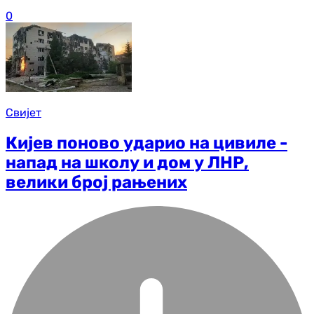
0
Свијет
Кијев поново ударио на цивиле -
напад на школу и дом у ЛНР,
велики број рањених