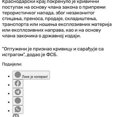
Краснодарски крај покренуло је кривични
поступак на основу члана закона о припреми
терористичког напада, због незаконитог
стицања, преноса, продаје, складиштења,
транспорта или ношења експлозивних материја
или експлозивних направа, као и на основу
члана законика о државној издаји.
"Оптужени је признао кривицу и сарађује са
истрагом", додао је ФСБ.
Подијели:
Линк је копиран!