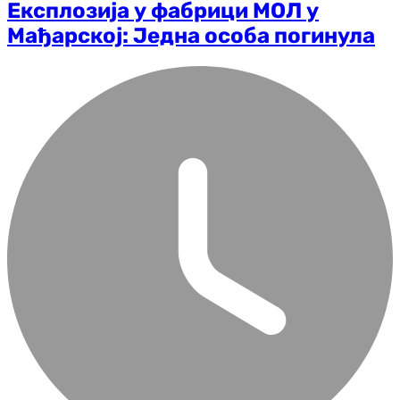
Експлозија у фабрици МОЛ у
Мађарској: Једна особа погинула