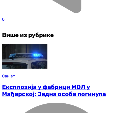
0
Више из рубрике
Свијет
Експлозија у фабрици МОЛ у
Мађарској: Једна особа погинула