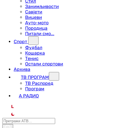
Стил
Занимљивости
Савјети
Вицеви
Ауто-мото
Породица
Питали смо...
Спорт
Фудбал
Кошарка
Тенис
Остали спортови
Архива
ТВ ПРОГРАМ
ТВ Распоред
Програм
А РАДИО
L