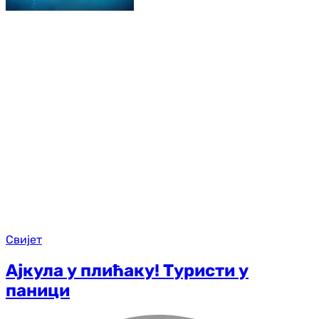
Свијет
Ајкула у плићаку! Туристи у
паници