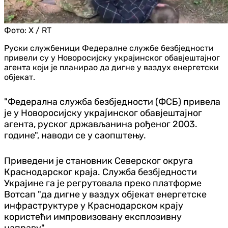
Фото:
X / RT
Руски службеници Федералне службе безбједности
привели су у Новоросијску украјинског обавјештајног
агента који је планирао да дигне у ваздух енергетски
објекат.
"Федерална служба безбједности (ФСБ) привела
је у Новоросијску украјинског обавјештајног
агента, руског држављанина рођеног 2003.
године", наводи се у саопштењу.
Приведени је становник Северског округа
Краснодарског краја. Служба безбједности
Украјине га је регрутовала преко платформе
Вотсап "да дигне у ваздух објекат енергетске
инфраструктуре у Краснодарском крају
користећи импровизовану експлозивну
направу".