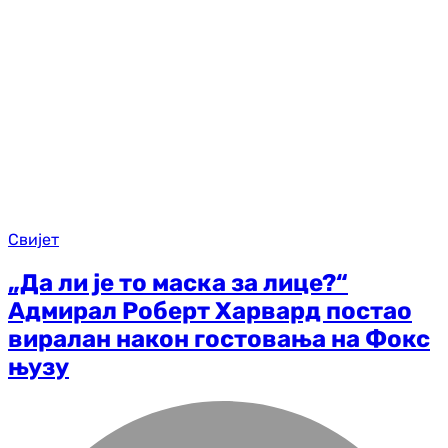
Свијет
„Да ли је то маска за лице?“
Адмирал Роберт Харвард постао
виралан након гостовања на Фокс
њузу