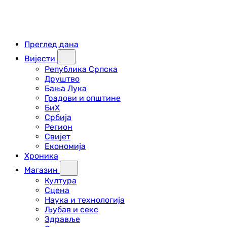
Преглед дана
Вијести
Република Српска
Друштво
Бања Лука
Градови и општине
БиХ
Србија
Регион
Свијет
Економија
Хроника
Магазин
Култура
Сцена
Наука и технологија
Љубав и секс
Здравље