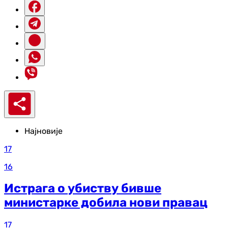
Најновије
17
16
Истрага о убиству бивше
министарке добила нови правац
17