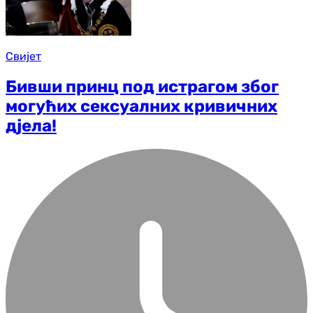
Свијет
Бивши принц под истрагом због
могућих сексуалних кривичних
дjела!