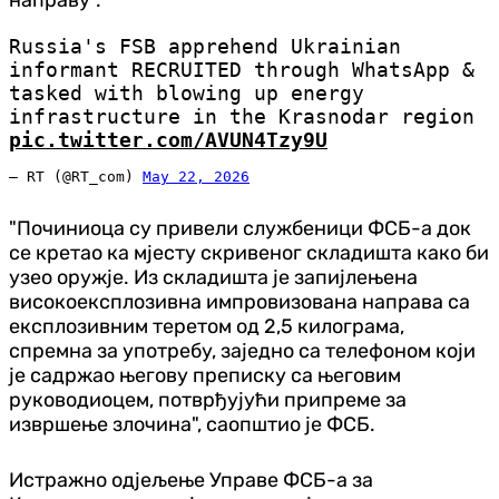
Russia's FSB apprehend Ukrainian
informant RECRUITED through WhatsApp &
tasked with blowing up energy
infrastructure in the Krasnodar region
pic.twitter.com/AVUN4Tzy9U
— RT (@RT_com)
May 22, 2026
"Починиоца су привели службеници ФСБ-а док
се кретао ка мјесту скривеног складишта како би
узео оружје. Из складишта је запијлењена
високоексплозивна импровизована направа са
експлозивним теретом од 2,5 килограма,
спремна за употребу, заједно са телефоном који
је садржао његову преписку са његовим
руководиоцем, потврђујући припреме за
извршење злочина", саопштио је ФСБ.
Истражно одјељење Управе ФСБ-а за