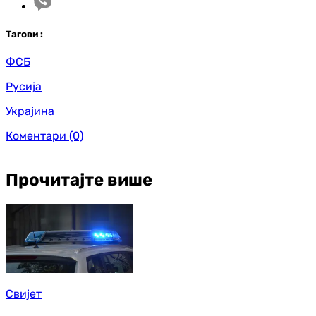
Таг
ови
:
ФСБ
Русија
Украјина
Коментари
(0)
Прочитајте више
Свијет