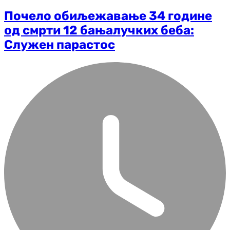
Почело обиљежавање 34 године
од смрти 12 бањалучких беба:
Служен парастос