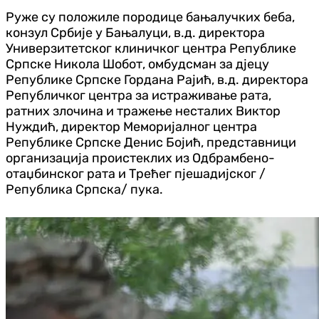
Руже су положиле породице бањалучких беба,
конзул Србије у Бањалуци, в.д. директора
Универзитетског клиничког центра Републике
Српске Никола Шобот, омбудсман за д‌јецу
Републике Српске Гордана Рајић, в.д. директора
Републичког центра за истраживање рата,
ратних злочина и тражење несталих Виктор
Нуждић, директор Меморијалног центра
Републике Српске Денис Бојић, представници
организација проистеклих из Одбрамбено-
отаџбинског рата и Трећег пјешадијског /
Република Српска/ пука.