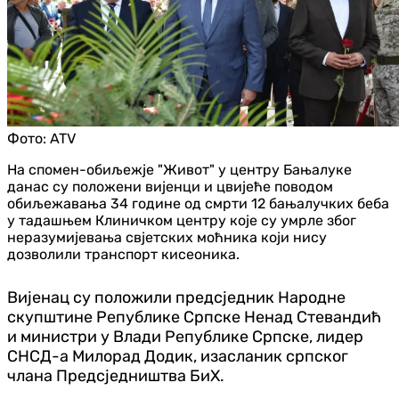
Фото:
ATV
На спомен-обиљежје "Живот" у центру Бањалуке
данас су положени вијенци и цвијеће поводом
обиљежавања 34 године од смрти 12 бањалучких беба
у тадашњем Клиничком центру које су умрле због
неразумијевања свјетских моћника који нису
дозволили транспорт кисеоника.
Вијенац су положили предсједник Народне
скупштине Републике Српске Ненад Стевандић
и министри у Влади Републике Српске, лидер
СНСД-а Милорад Додик, изасланик српског
члана Предсједништва БиХ.