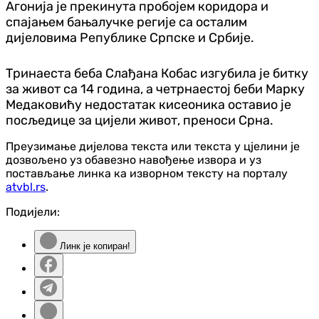
Агонија је прекинута пробојем коридора и
спајањем бањалучке регије са осталим
дијеловима Републике Српске и Србије.
Тринаеста беба Слађана Кобас изгубила је битку
за живот са 14 година, а четрнаестој беби Марку
Медаковићу недостатак кисеоника оставио је
посљедице за цијели живот, преноси Срна.
Преузимање дијелова текста или текста у цјелини је
дозвољено уз обавезно навођење извора и уз
постављање линка ка изворном тексту на порталу
atvbl.rs
.
Подијели:
Линк је копиран!