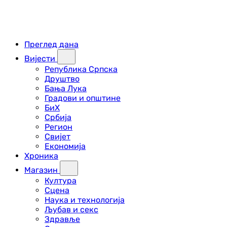
Преглед дана
Вијести
Република Српска
Друштво
Бања Лука
Градови и општине
БиХ
Србија
Регион
Свијет
Економија
Хроника
Магазин
Култура
Сцена
Наука и технологија
Љубав и секс
Здравље