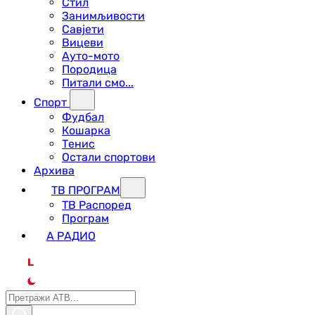
Стил
Занимљивости
Савјети
Вицеви
Ауто-мото
Породица
Питали смо...
Спорт
Фудбал
Кошарка
Тенис
Остали спортови
Архива
ТВ ПРОГРАМ
ТВ Распоред
Програм
А РАДИО
L