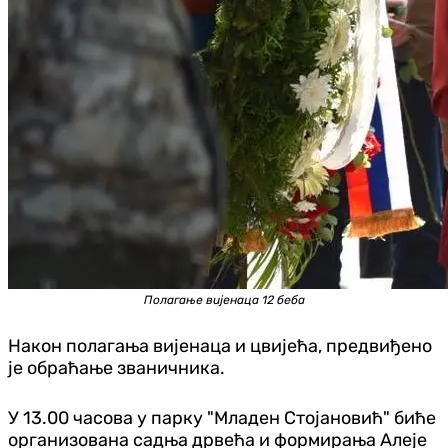
Полагање вијенаца 12 беба
Након полагања вијенаца и цвијећа, предвиђено
је обраћање званичника.
У 13.00 часова у парку "Младен Стојановић" биће
организована садња дрвећа и формирања Алеје