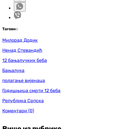
Таг
ови
:
Милорад Додик
Ненад Стевандић
12 бањалучких беба
Бањалука
полагање вијенаца
Годишњица смрти 12 беба
Република Српска
Коментари
(0)
Више из рубрике