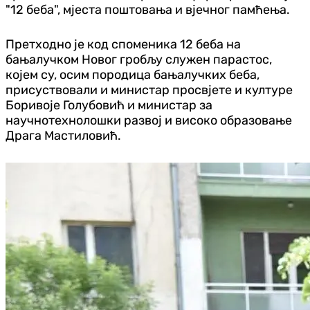
"12 беба", мјеста поштовања и вјечног памћења.
Претходно је код споменика 12 беба на
бањалучком Новог гробљу служен парастос,
којем су, осим породица бањалучких беба,
присуствовали и министар просвјете и културе
Боривоје Голубовић и министар за
научнотехнолошки развој и високо образовање
Драга Мастиловић.