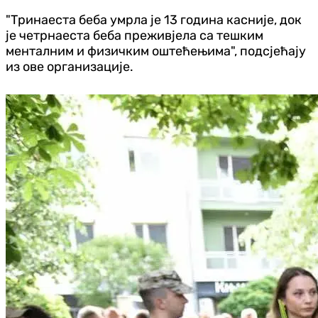
"Тринаеста беба умрла је 13 година касније, док
је четрнаеста беба преживјела са тешким
менталним и физичким оштећењима", подсјећају
из ове организације.