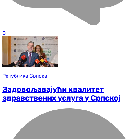
0
Република Српска
Задовољавајући квалитет
здравствених услуга у Српској