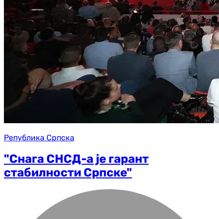
Република Српска
"Снага СНСД-а је гарант
стабилности Српске"