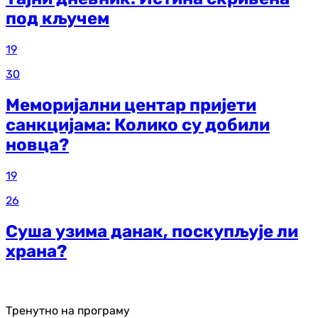
под кључем
19
30
Меморијални центар пријети
санкцијама: Колико су добили
новца?
19
26
Суша узима данак, поскупљује ли
храна?
Тренутно на програму