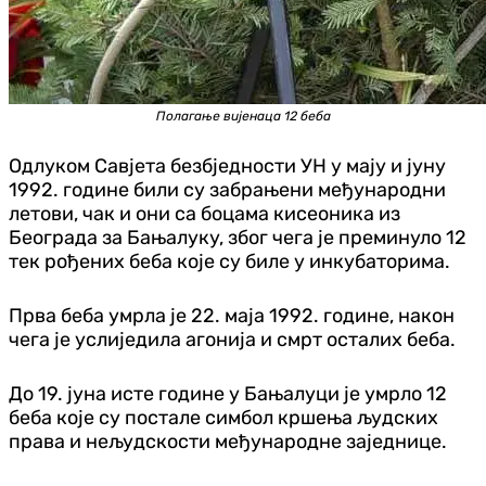
Полагање вијенаца 12 беба
Одлуком Савјета безбједности УН у мају и јуну
1992. године били су забрањени међународни
летови, чак и они са боцама кисеоника из
Београда за Бањалуку, због чега је преминуло 12
тек рођених беба које су биле у инкубаторима.
Прва беба умрла је 22. маја 1992. године, након
чега је услиједила агонија и смрт осталих беба.
До 19. јуна исте године у Бањалуци је умрло 12
беба које су постале симбол кршења људских
права и нељудскости међународне заједнице.