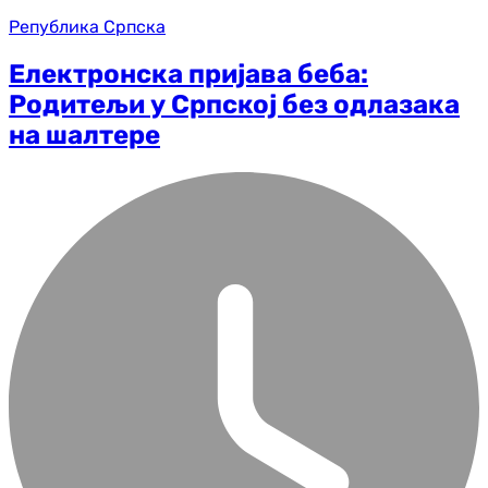
Република Српска
Електронска пријава беба:
Родитељи у Српској без одлазака
на шалтере