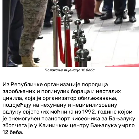
Полагање вијенаца 12 беба
Из Републичке организације породица
заробљених и погинулих бораца и несталих
цивила, која је организатор обиљежавања,
подсјећају на нехуману и нецивилизовану
одлуку свјетских моћника из 1992. године којом
је онемогућен транспорт кисеоника за Бањалуку
због чега је у Клиничком центру Бањалука умрло
12 беба.