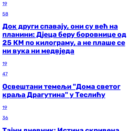
19
58
Док други спавају, они су већ на
планини: Дјеца беру боровнице од
25 КМ по килограму, а не плаше се
ни вука ни медвједа
19
47
Освештани темељи "Дома светог
краља Драгутина" у Теслићу
19
36
Тајни дневник: Истина скривена