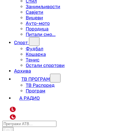
Стил
Занимљивости
Савјети
Вицеви
Ауто-мото
Породица
Питали смо...
Спорт
Фудбал
Кошарка
Тенис
Остали спортови
Архива
ТВ ПРОГРАМ
ТВ Распоред
Програм
А РАДИО
L