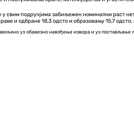
е у свим подручјима забиљежен номинални раст нет
управе и одбране 18,3 одсто и образовању 15,7 одсто
озвољено уз обавезно навођење извора и уз постављање 