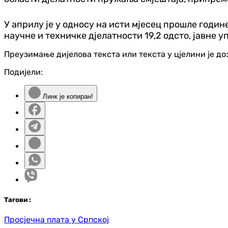
У априлу је у односу на исти мјесец прошле годин
научне и техничке д‌јелатности 19,2 одсто, јавне 
Преузимање дијелова текста или текста у цјелини је д
Подијели:
Линк је копиран!
Таг
ови
:
Просјечна плата у Српској