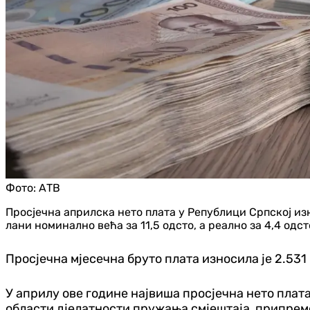
Фото:
АТВ
Просјечна априлска нето плата у Републици Српској износ
лани номинално већа за 11,5 одсто, а реално за 4,4 одст
Просјечна мјесечна бруто плата износила је 2.531
У априлу ове године највиша просјечна нето плата 
области д‌јелатности пружања смјештаја, припрем