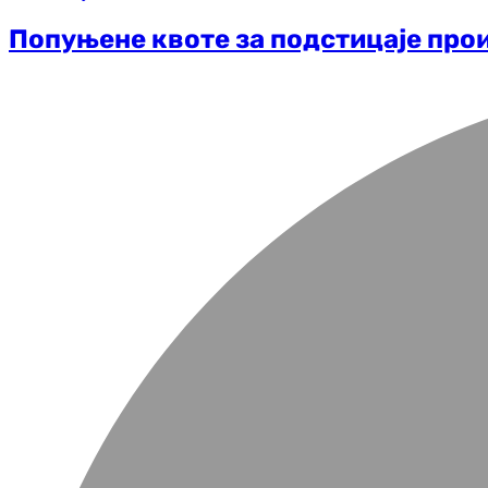
Попуњене квоте за подстицаје про