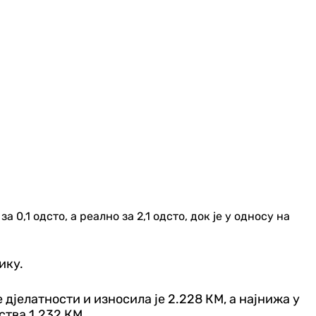
0,1 одсто, а реално за 2,1 одсто, док је у односу на
ику.
д‌јелатности и износила је 2.228 КМ, а најнижа у
ства 1.232 КМ.