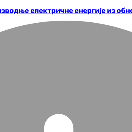
изводње електричне енергије из об