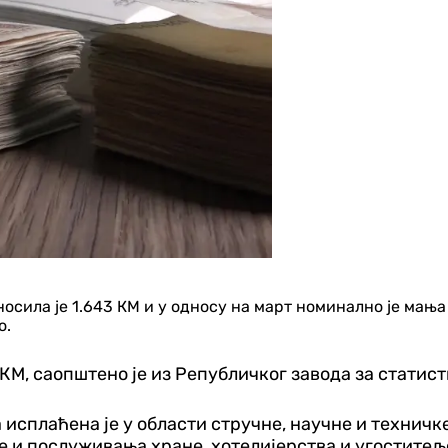
ила је 1.643 КМ и у односу на март номинално је мања за 
о.
 КМ, саопштено је из Републичког завода за статист
исплаћена је у области стручне, научне и техничке 
е и послуживања хране, хотелијерства и угоститељ