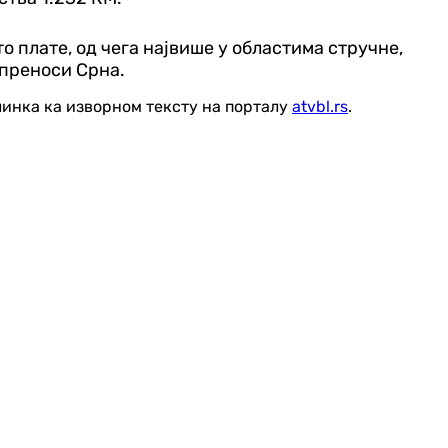
о плате, од чега највише у областима стручне,
, преноси Срна.
линка ка изворном тексту на порталу
atvbl.rs
.