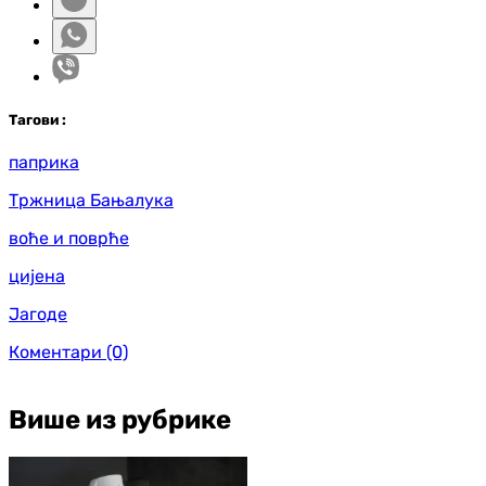
Таг
ови
:
паприка
Тржница Бањалука
воће и поврће
цијена
Јагоде
Коментари
(0)
Више из рубрике