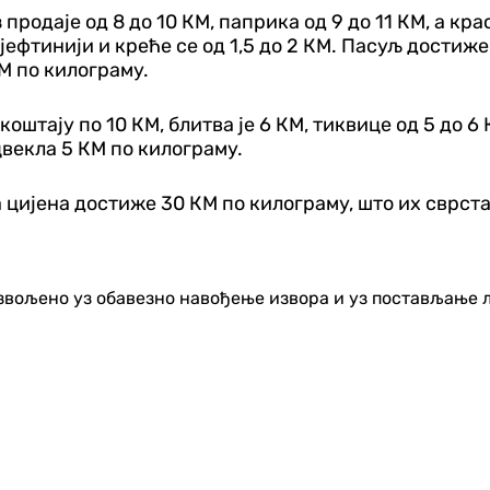
продаје од 8 до 10 КМ, паприка од 9 до 11 КМ, а кр
јефтинији и креће се од 1,5 до 2 КМ. Пасуљ достиже ц
М по килограму.
штају по 10 КМ, блитва је 6 КМ, тиквице од 5 до 6 К
 цвекла 5 КМ по килограму.
цијена достиже 30 КМ по килограму, што их сврста
озвољено уз обавезно навођење извора и уз постављање 