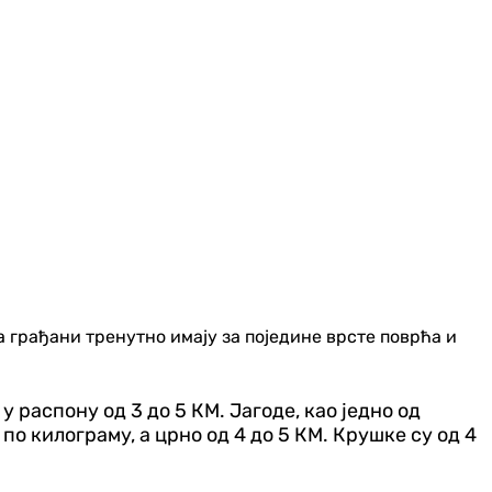
 грађани тренутно имају за поједине врсте поврћа и
 у распону од 3 до 5 КМ. Јагоде, као једно од
по килограму, а црно од 4 до 5 КМ. Крушке су од 4