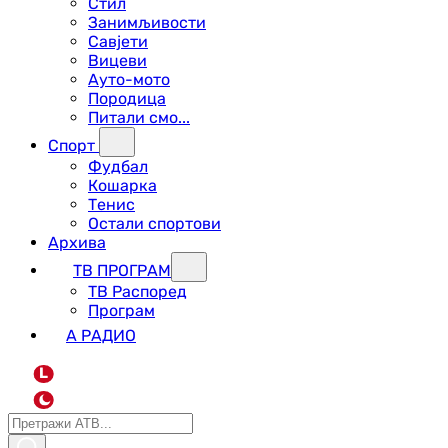
Стил
Занимљивости
Савјети
Вицеви
Ауто-мото
Породица
Питали смо...
Спорт
Фудбал
Кошарка
Тенис
Остали спортови
Архива
ТВ ПРОГРАМ
ТВ Распоред
Програм
А РАДИО
L