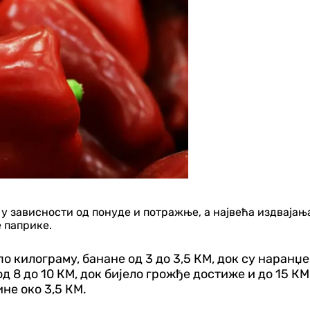
у зависности од понуде и потражње, а највећа издвајања
 паприке.
 по килограму, банане од 3 до 3,5 КМ, док су наранџе
д 8 до 10 КМ, док бијело грожђе достиже и до 15 КМ 
ине око 3,5 КМ.