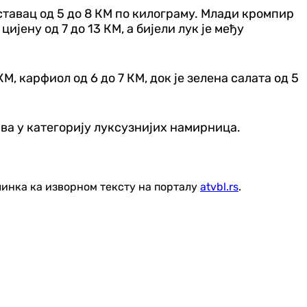
аставац од 5 до 8 КМ по килограму. Млади кромпир
ијену од 7 до 13 КМ, а бијели лук је међу
М, карфиол од 6 до 7 КМ, док је зелена салата од 5
ва у категорију луксузнијих намирница.
линка ка изворном тексту на порталу
atvbl.rs
.