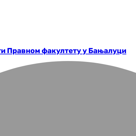
ети Правном факултету у Бањалуци