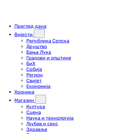
Преглед дана
Вијести
Република Српска
Друштво
Бања Лука
Градови и општине
БиХ
Србија
Регион
Свијет
Економија
Хроника
Магазин
Култура
Сцена
Наука и технологија
Љубав и секс
Здравље