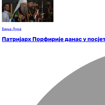
Бања Лука
Патријарх Порфирије данас у посј