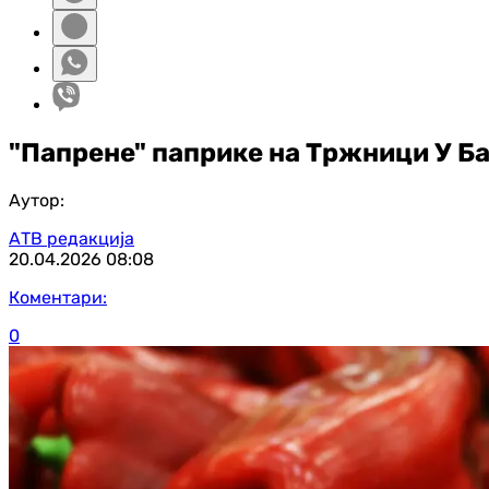
"Папрене" паприке на Тржници У Б
Аутор:
АТВ редакција
20.04.2026
08:08
Коментари:
0