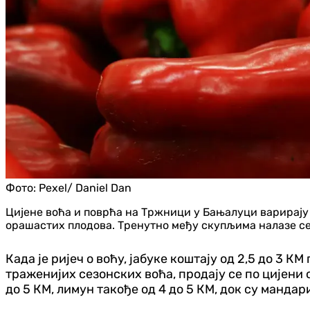
Фото:
Pexel/ Daniel Dan
Цијене воћа и поврћа на Тржници у Бањалуци варирају 
орашастих плодова. Тренутно међу скупљима налазе се
Када је ријеч о воћу, јабуке коштају од 2,5 до 3 КМ
траженијих сезонских воћа, продају се по цијени о
до 5 КМ, лимун такође од 4 до 5 КМ, док су мандар