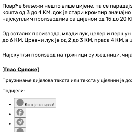
Поврће биљежи нешто више цијене, па се парадајз 
кошта од 3 до 4 КМ, док је стари кромпир значајно 
најскупљим производима са цијеном од 15 до 20 К
Од осталих производа, млади лук, целер и першун ко
до 6 КМ. Црвени лук је од 2 до 3 КМ, праса 4 КМ, а
Најскупљи производ на тржници су љешници, чија 
(
Глас Српске
)
Преузимање дијелова текста или текста у цјелини је д
Подијели:
Линк је копиран!