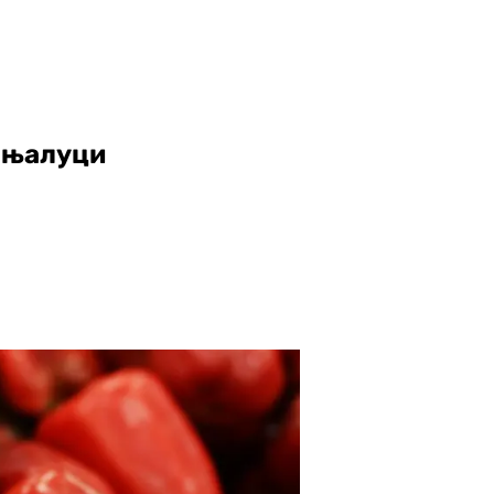
ањалуци