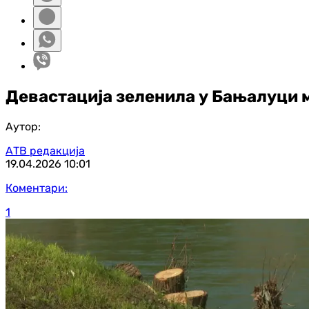
Девастација зеленила у Бањалуци м
Аутор:
АТВ редакција
19.04.2026
10:01
Коментари:
1