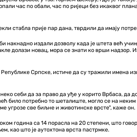
копали час по обали, час по ријеци без икаквог план
екли стабла прије пар дана, тврдили да имају потре
 би накнадно издали дозволу када је штета већ учињ
акле долази новац, мора се знати ко врши надзор. И
Републике Српске, истиче да су тражили имена изв
 неко себи да за право да уђе у корито Врбаса, да 
већ било потребно то шеталиште, могло се на неким
име угрозе све биљне и животинске врсте", каже он.
оком година са 14 порасла на 20 степени, што говор
м, као што је аутохтона врста пастрмке.