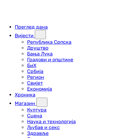
Преглед дана
Вијести
Република Српска
Друштво
Бања Лука
Градови и општине
БиХ
Србија
Регион
Свијет
Економија
Хроника
Магазин
Култура
Сцена
Наука и технологија
Љубав и секс
Здравље