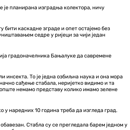
дје је планирана изградња колектора, ничу
ту бити каскадне зграде и опет остајемо без
уништавањем седре у ријеци за чији један
ција градоначелника Бањалуке да савремене
и инсекта. То је једна озбиљна наука и она мора
иначно сађење стабала, неријетко видимо и та
 уопште немамо представу колико имамо зелене
ко у наредних 10 година треба да изгледа град.
 обавезан. Стабла су се прегледала барем једном у