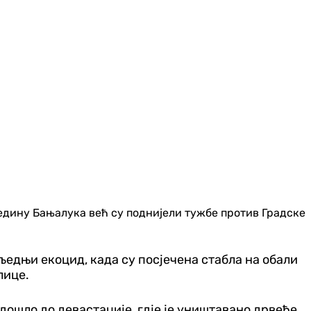
редину Бањалука већ су поднијели тужбе против Градске
љедњи екоцид, када су посјечена стабла на обали
лице.
 дошло до девастације, гдје је уништавано дрвеће,