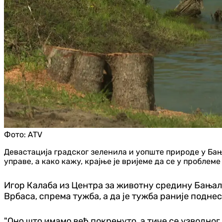
Фото:
ATV
Девастација градског зеленила и уопште природе у Бањ
управе, а како кажу, крајње је вријеме да се у проблем
Игор Калаба из Центра за животну средину Бањал
Врбаса, спрема тужба, а да је тужба раније подн
"Оно што имамо већ покренуто, а тиче се узводног 