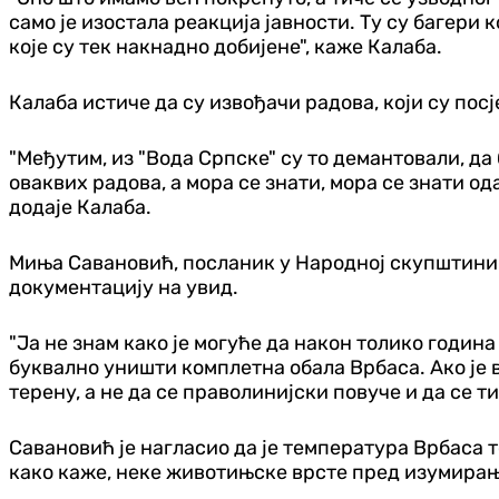
само је изостала реакција јавности. Ту су багери 
које су тек накнадно добијене", каже Калаба.
Калаба истиче да су извођачи радова, који су посј
"Међутим, из "Вода Српске" су то демантовали, да
оваквих радова, а мора се знати, мора се знати од
додаје Калаба.
Миња Савановић, посланик у Народној скупштини 
документацију на увид.
"Ја не знам како је могуће да након толико година
буквално уништи комплетна обала Врбаса. Ако је 
терену, а не да се праволинијски повуче и да се т
Савановић је нагласио да је температура Врбаса т
како каже, неке животињске врсте пред изумирање