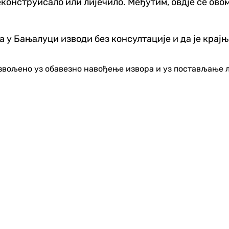
реконструисало или лијечило. Међутим, овдје се ов
 у Бањалуци изводи без консултације и да је крајњ
озвољено уз обавезно навођење извора и уз постављање 