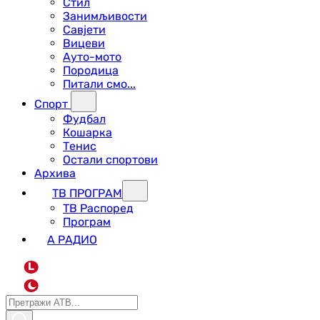
Стил
Занимљивости
Савјети
Вицеви
Ауто-мото
Породица
Питали смо...
Спорт
Фудбал
Кошарка
Тенис
Остали спортови
Архива
ТВ ПРОГРАМ
ТВ Распоред
Програм
А РАДИО
L