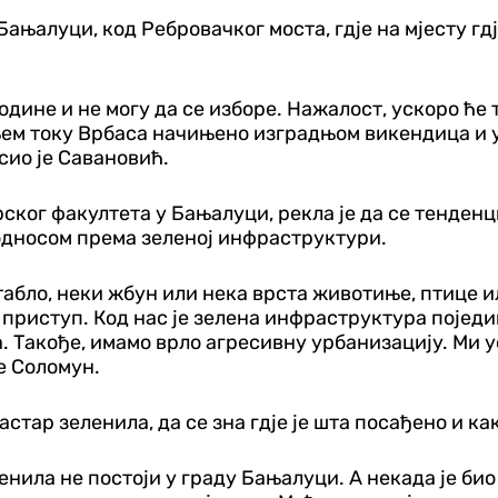
Бањалуци, код Ребровачког моста, гдје на мјесту г
одине и не могу да се изборе. Нажалост, ускоро ће 
рњем току Врбаса начињено изградњом викендица и 
сио је Савановић.
ког факултета у Бањалуци, рекла је да се тенден
 односом према зеленој инфраструктури.
абло, неки жбун или нека врста животиње, птице ил
и приступ. Код нас је зелена инфраструктура појед
а. Такође, имамо врло агресивну урбанизацију. Ми
е Соломун.
стар зеленила, да се зна гдје је шта посађено и ка
нила не постоји у граду Бањалуци. А некада је био