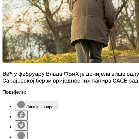
Већ у фебруару Влада ФБиХ је донијела више одл
Сарајевској берзи вриједносних папира САСЕ рад
Подијели:
Линк је копиран!