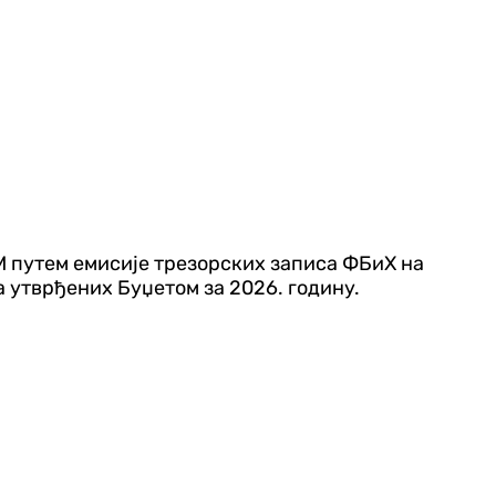
М путем емисије трезорских записа ФБиХ на
 утврђених Буџетом за 2026. годину.