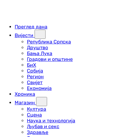
Преглед дана
Вијести
Република Српска
Друштво
Бања Лука
Градови и општине
БиХ
Србија
Регион
Свијет
Економија
Хроника
Магазин
Култура
Сцена
Наука и технологија
Љубав и секс
Здравље