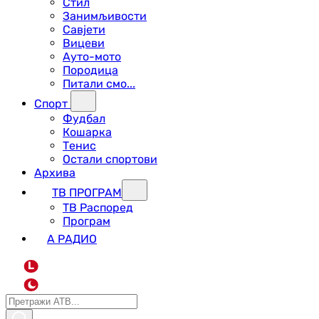
Стил
Занимљивости
Савјети
Вицеви
Ауто-мото
Породица
Питали смо...
Спорт
Фудбал
Кошарка
Тенис
Остали спортови
Архива
ТВ ПРОГРАМ
ТВ Распоред
Програм
А РАДИО
L