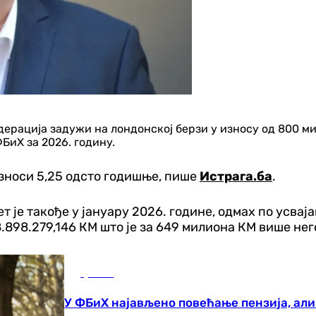
едерација задужи на лондонској берзи у износу од 800 
иХ за 2026. годину.
износи 5,25 одсто годишње, пише
Истрага.ба
.
 је такође у јануару 2026. године, одмах по усвај
8.898.279,146 КМ што је за 649 милиона КМ више н
Друштво
У ФБиХ најављено повећање пензија, али