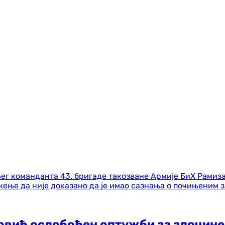
овић ослобођен оптужби за злочине