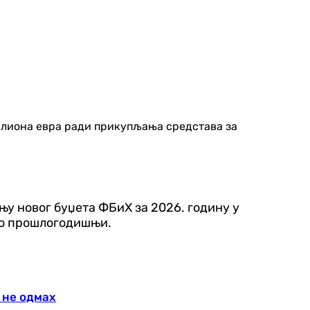
милиона евра ради прикупљања средстава за
ању новог буџета ФБиХ за 2026. годину у
его прошлогодишњи.
 не одмах