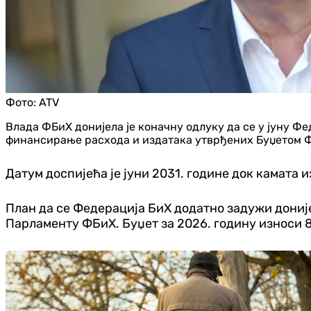
Фото:
ATV
Влада ФБиХ донијела је коначну одлуку да се у јуну Ф
финансирање расхода и издатака утврђених Буџетом ФБ
Датум доспијећа је јуни 2031. године док камата 
План да се Федерација БиХ додатно задужи донијет
Парламенту ФБиХ. Буџет за 2026. годину износи 