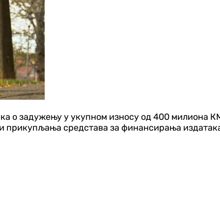
ука о задужењу у укупном износу од 400 милиона К
и прикупљања средстава за финансирања издатака