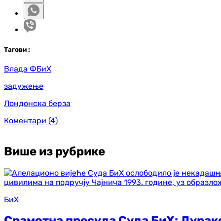
Таг
ови
:
Влада ФБиХ
задужење
Лондонска берза
Коментари
(4)
Више из рубрике
БиХ
Срамотна пресуда Суда БиХ: Дурак