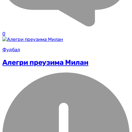
0
Фудбал
Алегри преузима Милан