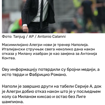
Фото:
Tanjug / AP / Antonio Calanni
Масимилијано Алегри нови је тренер Наполија.
Италијански стручњак свега неколико дана након
отказа у Милану изабран је као замјена за Антонија
Контеа.
Ову информацију потврдили су бројни медији, а
исто тврди и Фабрицио Романо.
Наполи је завршио други на табели Серије А, док
је Алегри добио отказ након што је у посљедњем
колу са Миланом киксао и остао без Лиге
шампиона.