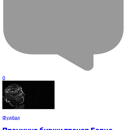
0
Фудбал