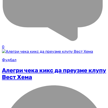
0
Фудбал
Алегри чека кикс да преузме клупу
Вест Хема