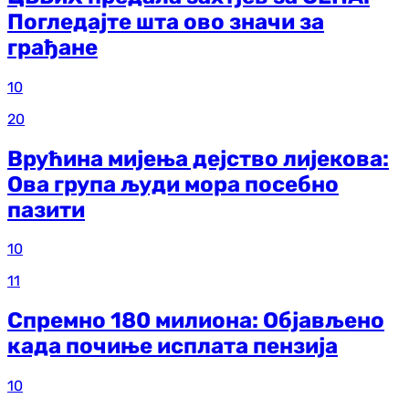
Погледајте шта ово значи за
грађане
10
20
Врућина мијења дејство лијекова:
Ова група људи мора посебно
пазити
10
11
Спремно 180 милиона: Објављено
када почиње исплата пензија
10