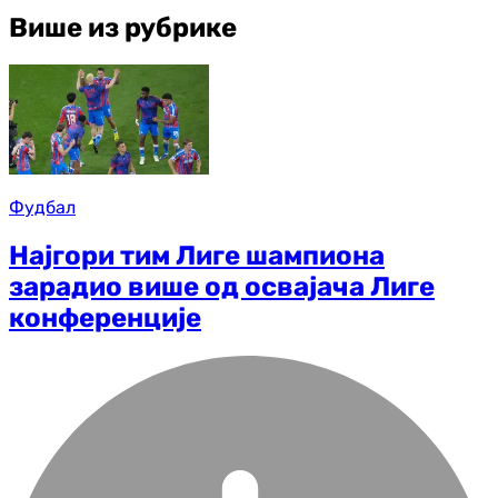
Више из рубрике
Фудбал
Најгори тим Лиге шампиона
зарадио више од освајача Лиге
конференције