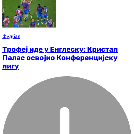
Фудбал
Трофеј иде у Енглеску: Кристал
Палас освојио Конференцијску
лигу