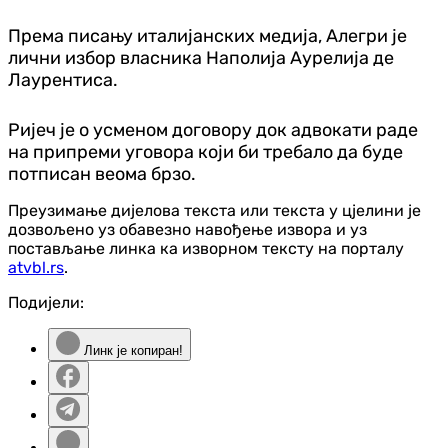
Према писању италијанских медија, Алегри је
лични избор власника Наполија Аурелија де
Лаурентиса.
Ријеч је о усменом договору док адвокати раде
на припреми уговора који би требало да буде
потписан веома брзо.
Преузимање дијелова текста или текста у цјелини је
дозвољено уз обавезно навођење извора и уз
постављање линка ка изворном тексту на порталу
atvbl.rs
.
Подијели:
Линк је копиран!