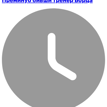
Преминуо бивши тренер Борца