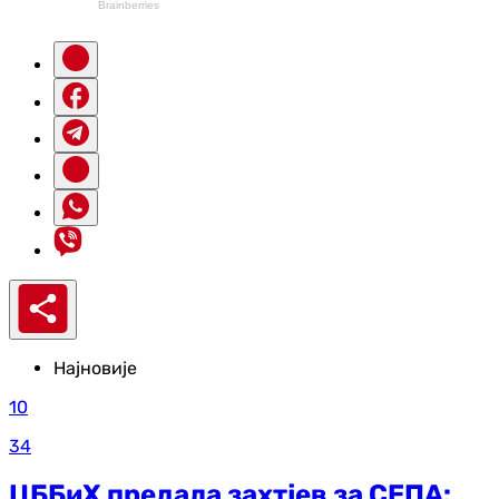
Најновије
10
34
ЦББиХ предала захтјев за СЕПА: