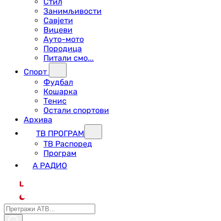
Стил
Занимљивости
Савјети
Вицеви
Ауто-мото
Породица
Питали смо...
Спорт
Фудбал
Кошарка
Тенис
Остали спортови
Архива
ТВ ПРОГРАМ
ТВ Распоред
Програм
А РАДИО
L