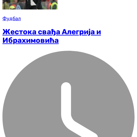
Фудбал
Жестока свађа Алегрија и
Ибрахимовића