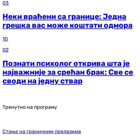
03
Неки враћени са границе: Једна
грешка вас може коштати одмора
10
02
Познати психолог открива шта је
најважније за срећан брак: Све се
своди на једну ствар
Тренутно на програму
Стање на граничним прелазима