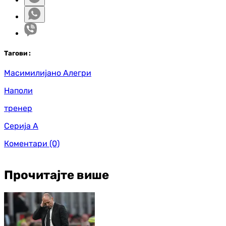
Таг
ови
:
Масимилијано Алегри
Наполи
тренер
Серија А
Коментари
(0)
Прочитајте више