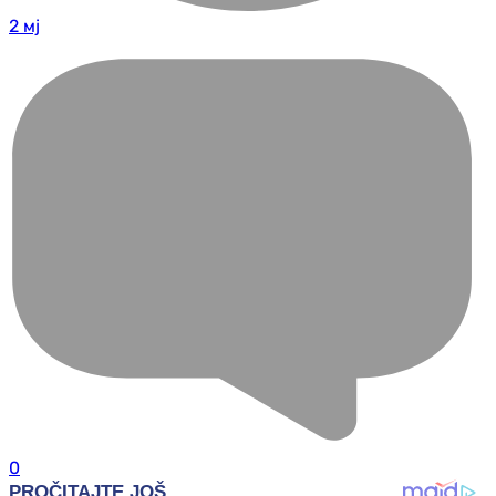
2 мј
0