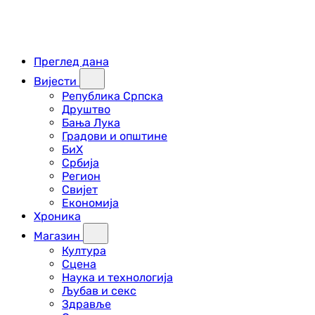
Преглед дана
Вијести
Република Српска
Друштво
Бања Лука
Градови и општине
БиХ
Србија
Регион
Свијет
Економија
Хроника
Магазин
Култура
Сцена
Наука и технологија
Љубав и секс
Здравље