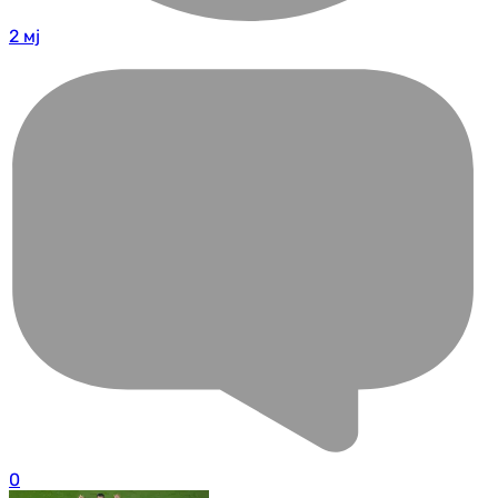
2 мј
0