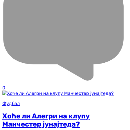
0
Фудбал
Хоће ли Алегри на клупу
Манчестер јунајтеда?