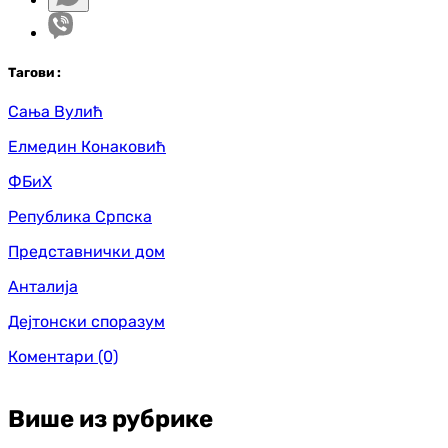
Таг
ови
:
Сања Вулић
Елмедин Конаковић
ФБиХ
Република Српска
Представнички дом
Анталија
Дејтонски споразум
Коментари
(0)
Више из рубрике