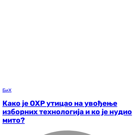
БиХ
Како је ОХР утицао на увођење
изборних технологија и ко је нудио
мито?