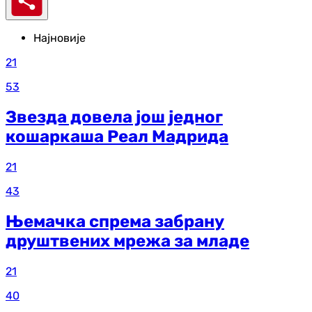
Најновије
21
53
Звезда довела још једног
кошаркаша Реал Мадрида
21
43
Њемачка спрема забрану
друштвених мрежа за младе
21
40