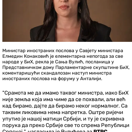
Министар иностраних послова у Савјету министара
Елмедин Конаковић је елементарна непогода за све
народе у БиХ, рекла је Сања Вулић, посланица у
Представничком дому Парламентарне скупштине БиХ,
коментаришући скандалозан наступ министра
иностраних послова на форуму у Анталији.
"Срамота ме да имамо таквог министра, иако БиХ
није земља која има чиме да се похвали, али већ
кад бирамо, дајте да бирамо неког нормалног. Са
таквим ликовима нема напретка. Оштре ријечи
упутио је нашој матици Србији, и ту је скривена
порука да преко Србије све то спрема Републици
Српској ", нагласила је Вулићева за
РТРС