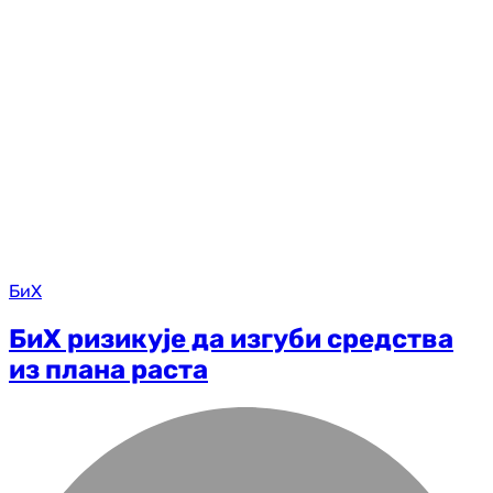
БиХ
БиХ ризикује да изгуби средства
из плана раста