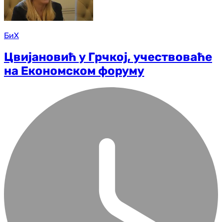
БиХ
Цвијановић у Грчкој, учествоваће
на Економском форуму