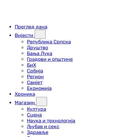
Преглед дана
Вијести
Република Српска
Друштво
Бања Лука
Градови и општине
БиХ
Србија
Регион
Свијет
Економија
Хроника
Магазин
Култура
Сцена
Наука и технологија
Љубав и секс
Здравље