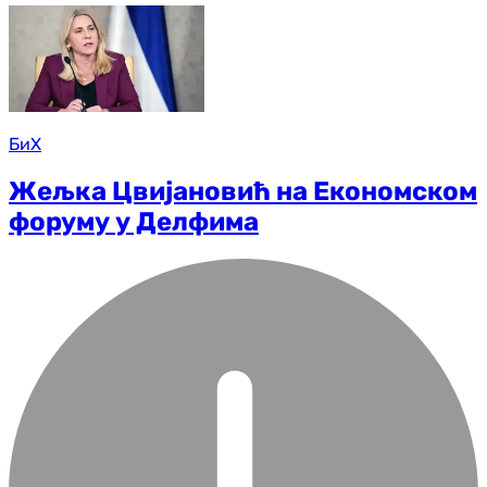
БиХ
Жељка Цвијановић на Економском
форуму у Делфима