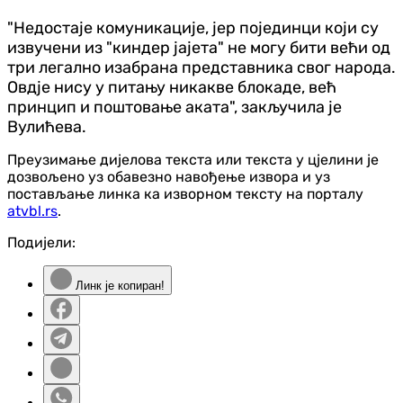
"Недостаје комуникације, јер појединци који су
извучени из "киндер јајета" не могу бити већи од
три легално изабрана представника свог народа.
Овдје нису у питању никакве блокаде, већ
принцип и поштовање аката", закључила је
Вулићева.
Преузимање дијелова текста или текста у цјелини је
дозвољено уз обавезно навођење извора и уз
постављање линка ка изворном тексту на порталу
atvbl.rs
.
Подијели:
Линк је копиран!