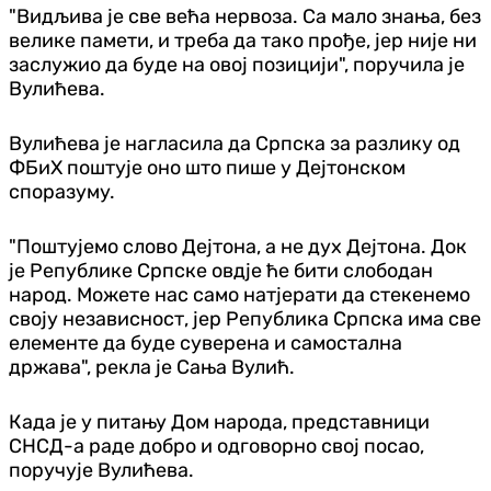
"Видљива је све већа нервоза. Са мало знања, без
велике памети, и треба да тако прође, јер није ни
заслужио да буде на овој позицији", поручила је
Вулићева.
Вулићева је нагласила да Српска за разлику од
ФБиХ поштује оно што пише у Дејтонском
споразуму.
"Поштујемо слово Дејтона, а не дух Дејтона. Док
је Републике Српске овдје ће бити слободан
народ. Можете нас само натјерати да стекенемо
своју независност, јер Република Српска има све
елементе да буде суверена и самостална
држава", рекла је Сања Вулић.
Када је у питању Дом народа, представници
СНСД-а раде добро и одговорно свој посао,
поручује Вулићева.