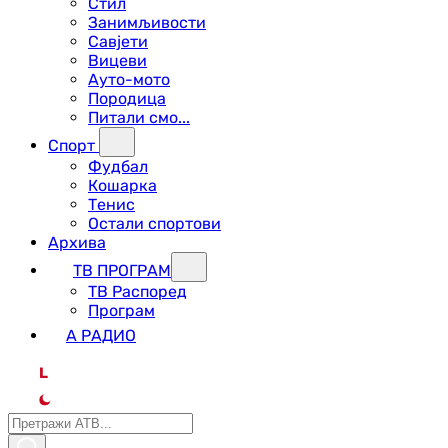
Стил
Занимљивости
Савјети
Вицеви
Ауто-мото
Породица
Питали смо...
Спорт
Фудбал
Кошарка
Тенис
Остали спортови
Архива
ТВ ПРОГРАМ
ТВ Распоред
Програм
А РАДИО
L