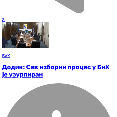
3
БиХ
Додик: Сав изборни процес у БиХ
је узурпиран