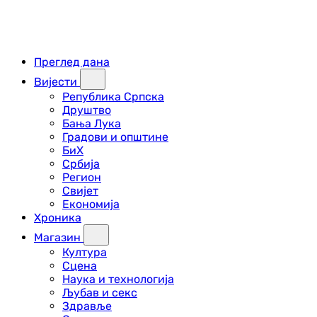
Преглед дана
Вијести
Република Српска
Друштво
Бања Лука
Градови и општине
БиХ
Србија
Регион
Свијет
Економија
Хроника
Магазин
Култура
Сцена
Наука и технологија
Љубав и секс
Здравље