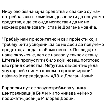
Нису ово безначајна средства и свакако су нам
потребна, али не смијемо дозволити да повучемо
средства, а да се онда испостави да их не
можемо реализовати, став је Драгана Човића.
"Требају нам приоритетно и сви пројекти који
требају бити усвојени, да се не деси да повучемо
средства, а онда плаћамо пенале. Погледајте
наше окружење, већ се налази у таквом стању.
Штета је пропустити било који новац, поготово
као гранд средства. Међутим, евидентно је да
унутар себе нисмо довољно организирани",
изјавио је предсједник ХДЗ-а Драган Човић.
Европски пут се злоупотребљава у циљу
централизације БиХ и ми то никада нећемо
подржати, јасан је Милорад Додик.