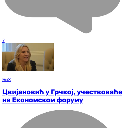
7
БиХ
Цвијановић у Грчкој, учествоваће
на Економском форуму