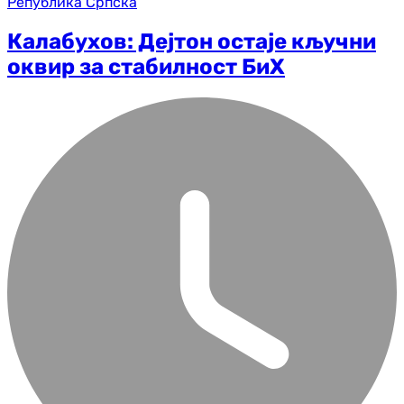
Република Српска
Калабухов: Дејтон остаје кључни
оквир за стабилност БиХ