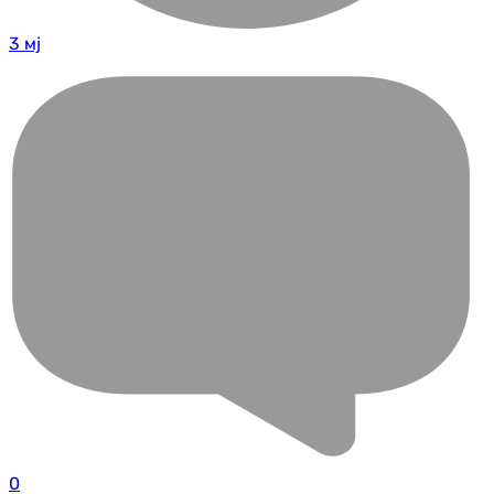
3 мј
0