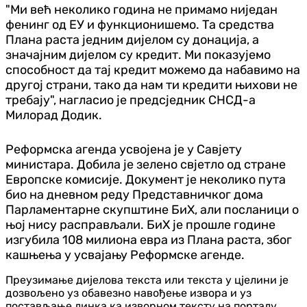
"Ми већ неколико година не примамо ниједан
фенинг од ЕУ и функционишемо. Та средства
Плана раста једним дијелом су донација, а
значајним дијелом су кредит. Ми показујемо
способност да тај кредит можемо да набавимо на
другој страни, тако да нам ти кредити њихови не
требају", нагласио је предсједник СНСД-а
Милорад Додик.
Реформска агенда усвојена је у Савјету
министара. Добила је зелено свјетло од стране
Европске комисије. Документ је неколико пута
био на дневном реду Представничког дома
Парламентарне скупштине БиХ, али посланици о
њој нису расправљали. БиХ је прошле године
изгубила 108 милиона евра из Плана раста, због
кашњења у усвајању Реформске агенде.
Преузимање дијелова текста или текста у цјелини је
дозвољено уз обавезно навођење извора и уз
постављање линка ка изворном тексту на порталу