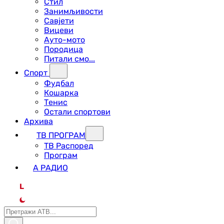
Стил
Занимљивости
Савјети
Вицеви
Ауто-мото
Породица
Питали смо...
Спорт
Фудбал
Кошарка
Тенис
Остали спортови
Архива
ТВ ПРОГРАМ
ТВ Распоред
Програм
А РАДИО
L