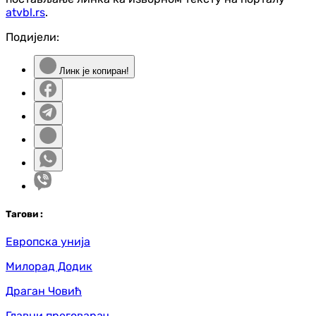
atvbl.rs
.
Подијели:
Линк је копиран!
Таг
ови
:
Европска унија
Милорад Додик
Драган Човић
Главни преговарач