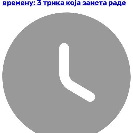
времену: 3 трика која заиста раде