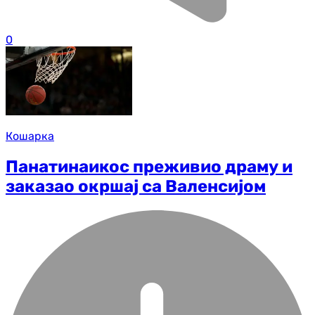
0
Кошарка
Панатинаикос преживио драму и
заказао окршај са Валенсијом