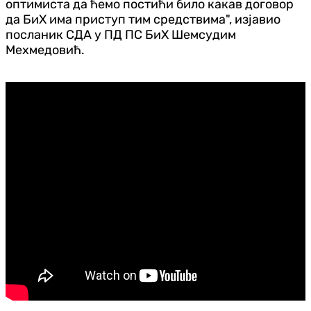
оптимиста да ћемо постићи било какав договор
да БиХ има приступ тим средствима", изјавио
посланик СДА у ПД ПС БиХ Шемсудим
Мехмедовић.