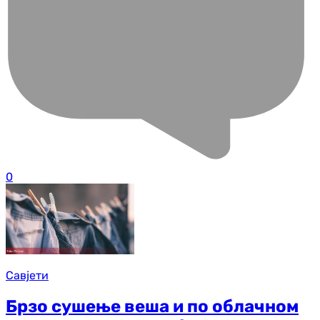
0
Савјети
Брзо сушење веша и по облачном