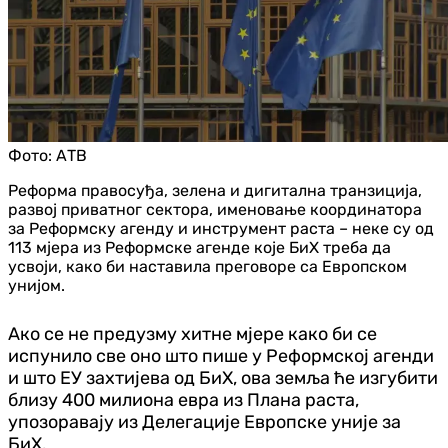
Фото:
АТВ
Реформа правосуђа, зелена и дигитална транзиција,
развој приватног сектора, именовање координатора
за Реформску агенду и инструмент раста – неке су од
113 мјера из Реформске агенде које БиХ треба да
усвоји, како би наставила преговоре са Европском
унијом.
Ако се не предузму хитне мјере како би се
испунило све оно што пише у Реформској агенди
и што ЕУ захтијева од БиХ, ова земља ће изгубити
близу 400 милиона евра из Плана раста,
упозоравају из Делегације Европске уније за
БиХ.