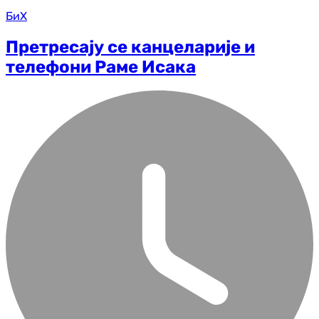
БиХ
Претресају се канцеларије и
телефони Раме Исака