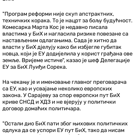
"Програм реформи није скуп апстрактних,
техничких корака. То је нацрт за бољу будућност.
Комесарка Марта Кос је недавно писала
властима у БиХ и нагласила ризике повезане са
настављеним одлагањима. Сада је хитно да
власти у БиХ дјелују како би избјегле губитак
новца, који је ЕУ додијелила у корист грађана ове
земље. Вријеме истиче", казао је шеф Делегације
ЕУ за БиХ Луиђи Сорека.
На чекању је и именовање главног преговарача
са ЕУ, као и усвајање неколико европских
закона. У Сарајеву за спор европски пут БиХ
криве СНСД и ХДЗ и не вјерују у политички
договор домаћих политичара.
"Остали дио БиХ пати због њихових политичких
одлука да се успори ЕУ пут БиХ, тако да нисам