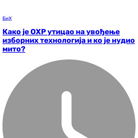
БиХ
Како је ОХР утицао на увођење
изборних технологија и ко је нудио
мито?