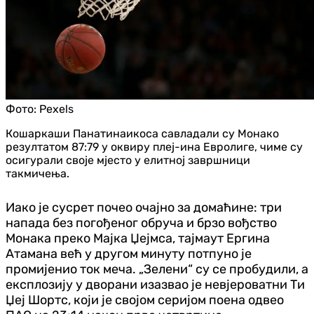
Фото:
Pexels
Кошаркаши Панатинаикоса савладали су Монако
резултатом 87:79 у оквиру плеј-ина Евролиге, чиме су
осигурали своје мјесто у елитној завршници
такмичења.
Иако је сусрет почео очајно за домаћине: три
напада без погођеног обруча и брзо вођство
Монака преко Мајка Џејмса, тајмаут Ергина
Атамана већ у другом минуту потпуно је
промијенио ток меча. „Зелени“ су се пробудили, а
експлозију у дворани изазвао је невјероватни Ти
Џеј Шортс, који је својом серијом поена одвео