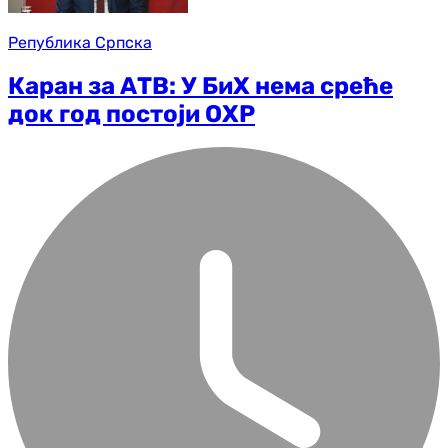
Република Српска
Каран за АТВ: У БиХ нема среће
док год постоји ОХР