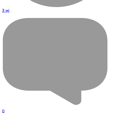
3 мј
0