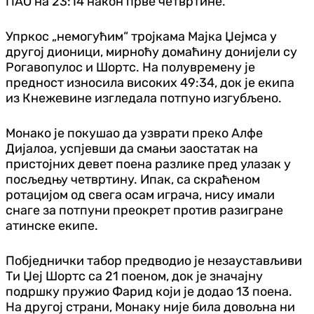
ПАО на 23:14 након прве четвртине.
Упркос „немогућим“ тројкама Мајка Џејмса у
другој дионици, мирноћу домаћину донијели су
Рогавопулос и Шортс. На полувремену је
предност износила високих 49:34, док је екипа
из Кнежевине изгледала потпуно изгубљено.
Монако је покушао да узврати преко Алфе
Дијалоа, успјевши да смањи заостатак на
пристојних девет поена разлике пред улазак у
посљедњу четвртину. Ипак, са скраћеном
ротацијом од свега осам играча, нису имали
снаге за потпуни преокрет против разигране
атинске екипе.
Побједнички табор предводио је незаустављиви
Ти Џеј Шортс са 21 поеном, док је значајну
подршку пружио Фарид који је додао 13 поена.
На другој страни, Монаку није била довољна ни