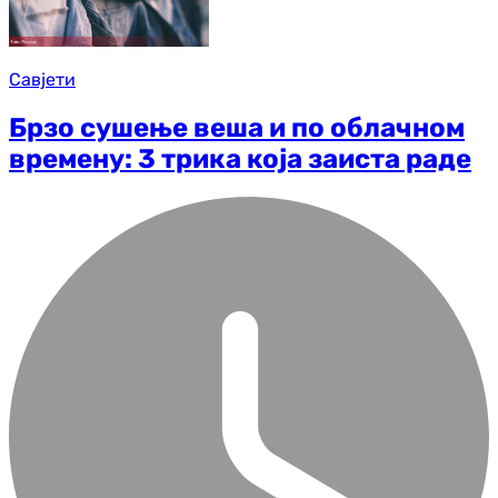
Савјети
Брзо сушење веша и по облачном
времену: 3 трика која заиста раде