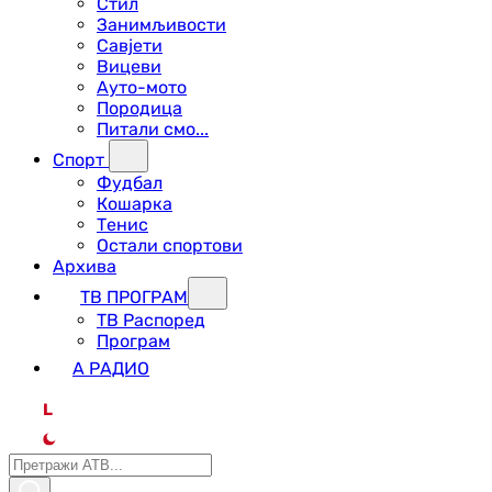
Стил
Занимљивости
Савјети
Вицеви
Ауто-мото
Породица
Питали смо...
Спорт
Фудбал
Кошарка
Тенис
Остали спортови
Архива
ТВ ПРОГРАМ
ТВ Распоред
Програм
А РАДИО
L