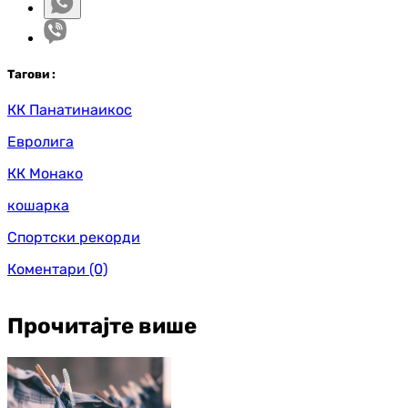
Таг
ови
:
КК Панатинаикос
Евролига
КК Монако
кошарка
Спортски рекорди
Коментари
(0)
Прочитајте више