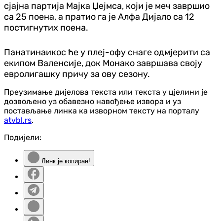
сјајна партија Мајка Џејмса, који је меч завршио
са 25 поена, а пратио га је Алфа Дијало са 12
постигнутих поена.
Панатинаикос ће у плеј-офу снаге одмјерити са
екипом Валенсије, док Монако завршава своју
евролигашку причу за ову сезону.
Преузимање дијелова текста или текста у цјелини је
дозвољено уз обавезно навођење извора и уз
постављање линка ка изворном тексту на порталу
atvbl.rs
.
Подијели:
Линк је копиран!