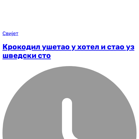
Свијет
Крокодил ушетао у хотел и стао уз
шведски сто