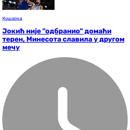
Кошарка
Јокић није "одбранио" домаћи
терен, Минесота славила у другом
мечу