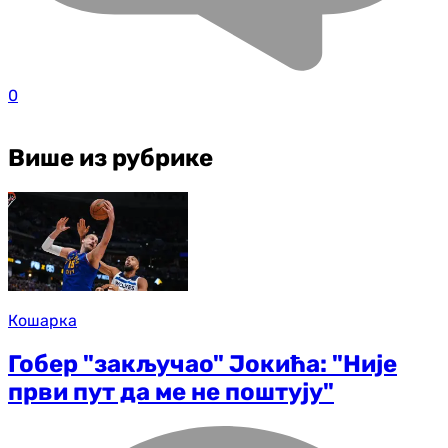
0
Више из рубрике
Кошарка
Гобер "закључао" Јокића: "Није
први пут да ме не поштују"