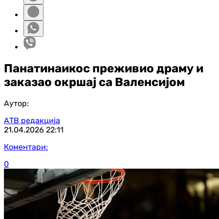
Панатинаикос преживио драму и
заказао окршај са Валенсијом
Аутор:
АТВ редакција
21.04.2026
22:11
Коментари:
0