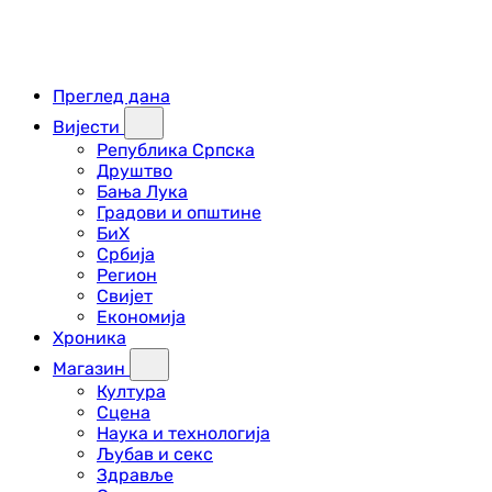
Преглед дана
Вијести
Република Српска
Друштво
Бања Лука
Градови и општине
БиХ
Србија
Регион
Свијет
Економија
Хроника
Магазин
Култура
Сцена
Наука и технологија
Љубав и секс
Здравље