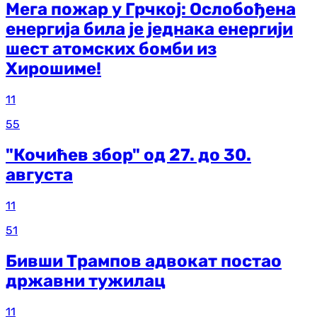
Мега пожар у Грчкој: Ослобођена
енергија била је једнака енергији
шест атомских бомби из
Хирошиме!
11
55
"Кочићев збор" од 27. до 30.
августа
11
51
Бивши Трампов адвокат постао
државни тужилац
11