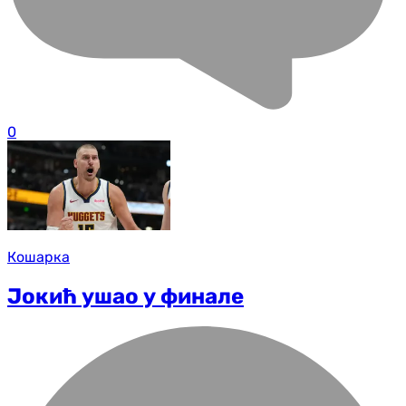
0
Кошарка
Јокић ушао у финале