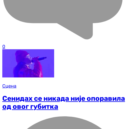
0
Сцена
Сенидах се никада није опоравила
од овог губитка