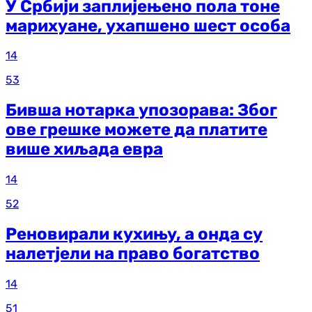
У Србији заплијењено пола тоне
марихуане, ухапшено шест особа
14
53
Бивша нотарка упозорава: Због
ове грешке можете да платите
више хиљада евра
14
52
Реновирали кухињу, а онда су
налетјели на право богатство
14
51