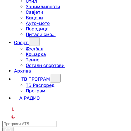
Стил
Занимљивости
Савјети
Вицеви
Ауто-мото
Породица
Питали смо...
Спорт
Фудбал
Кошарка
Тенис
Остали спортови
Архива
ТВ ПРОГРАМ
ТВ Распоред
Програм
А РАДИО
L