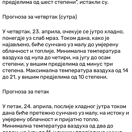
пред‌јелима од шест степени", истакли су.
Прогноза за четвртак (сутра)
У четвртак, 23. априла, очекује се јутро хладно,
понегд‌је уз слаб мраз. Током дана, како је
најављено, биће сунчано уз малу до умјерену
облачност и топлије. Минимална температура
ваздуха од нула до четири, на југу до осам
степени, у вишим пред‌јелима од минус три
степена. Максимална температура ваздуха од 14
до 21, у вишим пред‌јелима од 10 степени.
Прогноза за петак
У петак, 24. априла, послије хладног јутра током
дана биће претежно сунчано уз малу, на истоку и
умјерену облачност и пријатно топло.
Минимална температура ваздуха од два до