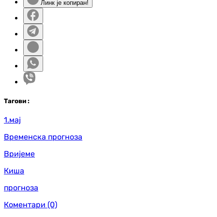
Линк је копиран!
Таг
ови
:
1.мај
Временска прогноза
Вријеме
Киша
прогноза
Коментари
(0)