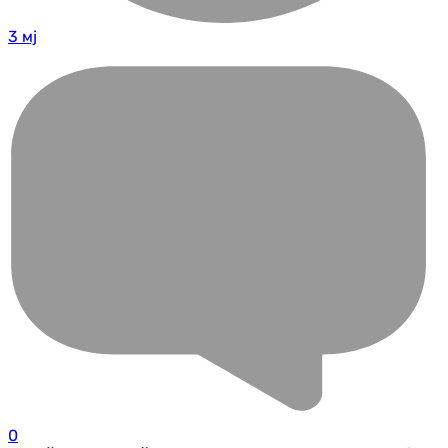
3 мј
0