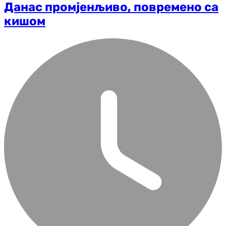
Данас промјенљиво, повремено са
кишом