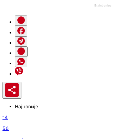
Најновије
14
56