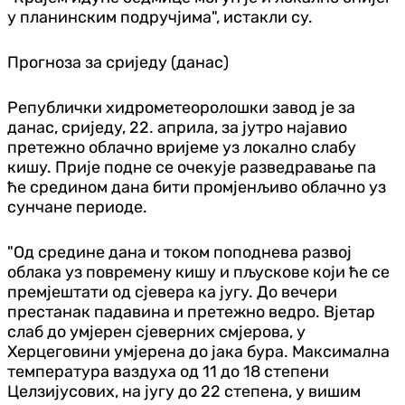
у планинским подручјима", истакли су.
Прогноза за сриједу (данас)
Републички хидрометеоролошки завод је за
данас, сриједу, 22. априла, за јутро најавио
претежно облачно вријеме уз локално слабу
кишу. Прије подне се очекује разведравање па
ће средином дана бити промјенљиво облачно уз
сунчане периоде.
"Од средине дана и током поподнева развој
облака уз повремену кишу и пљускове који ће се
премјештати од сјевера ка југу. До вечери
престанак падавина и претежно ведро. Вјетар
слаб до умјерен сјеверних смјерова, у
Херцеговини умјерена до јака бура. Максимална
температура ваздуха од 11 до 18 степени
Целзијусових, на југу до 22 степена, у вишим