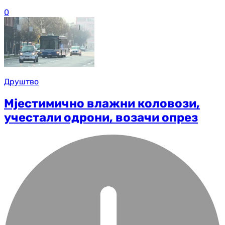
0
Друштво
Мјестимично влажни коловози,
учестали одрони, возачи опрез