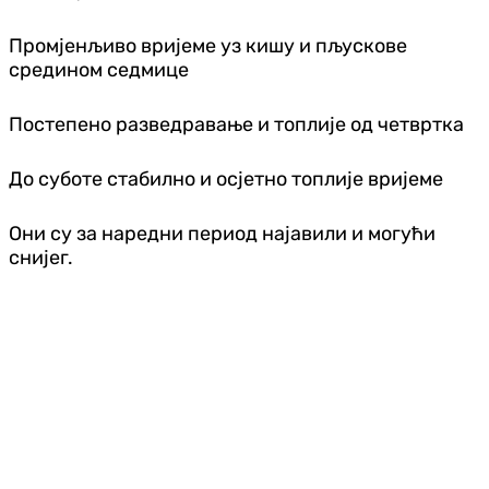
Промјенљиво вријеме уз кишу и пљускове
средином седмице
Постепено разведравање и топлије од четвртка
До суботе стабилно и осјетно топлије вријеме
Они су за наредни период најавили и могући
снијег.