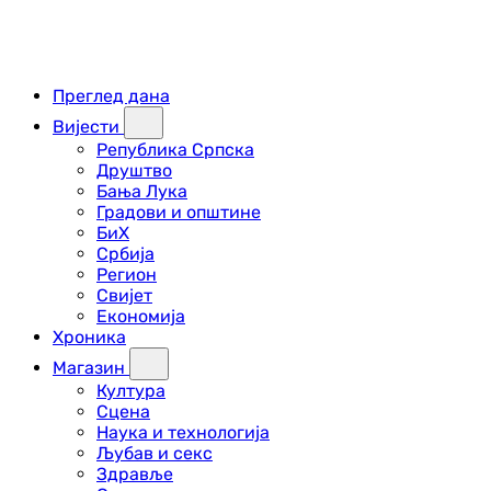
Преглед дана
Вијести
Република Српска
Друштво
Бања Лука
Градови и општине
БиХ
Србија
Регион
Свијет
Економија
Хроника
Магазин
Култура
Сцена
Наука и технологија
Љубав и секс
Здравље