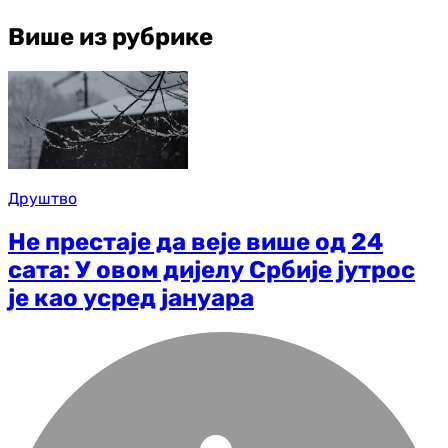
Више из рубрике
Друштво
Не престаје да веје више од 24
сата: У овом дијелу Србије јутрос
је као усред јануара