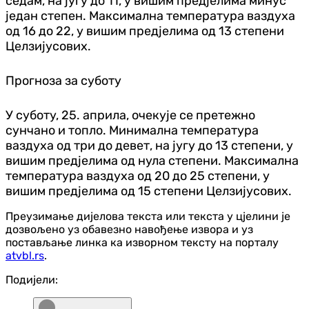
седам, на југу до 11, у вишим пред‌јелима минус
један степен. Максимална температура ваздуха
од 16 до 22, у вишим пред‌јелима од 13 степени
Целзијусових.
Прогноза за суботу
У суботу, 25. априла, очекује се претежно
сунчано и топло. Минимална температура
ваздуха од три до девет, на југу до 13 степени, у
вишим пред‌јелима од нула степени. Максимална
температура ваздуха од 20 до 25 степени, у
вишим пред‌јелима од 15 степени Целзијусових.
Преузимање дијелова текста или текста у цјелини је
дозвољено уз обавезно навођење извора и уз
постављање линка ка изворном тексту на порталу
atvbl.rs
.
Подијели: