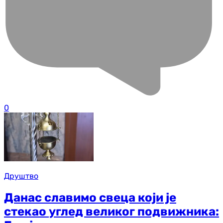
0
Друштво
Данас славимо свеца који је
стекао углед великог подвижника: