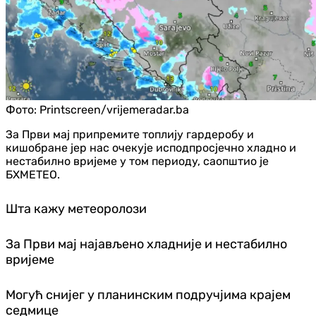
Фото:
Printscreen/vrijemeradar.ba
За Први мај припремите топлију гардеробу и
кишобране јер нас очекује исподпросјечно хладно и
нестабилно вријеме у том периоду, саопштио је
БХМЕТЕО.
Шта кажу метеоролози
За Први мај најављено хладније и нестабилно
вријеме
Могућ снијег у планинским подручјима крајем
седмице