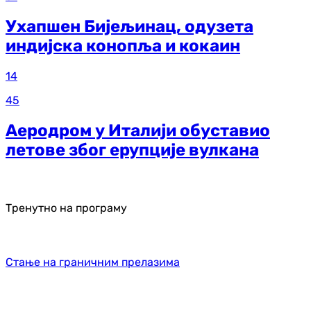
Ухапшен Бијељинац, одузета
индијска конопља и кокаин
14
45
Аеродром у Италији обуставио
летове због ерупције вулкана
Тренутно на програму
Стање на граничним прелазима