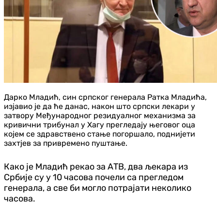
Дарко Младић, син српског генерала Ратка Младића,
изјавио је да ће данас, након што српски лекари у
затвору Међународног резидуалног механизма за
кривични трибунал у Хагу прегледају његовог оца
којем се здравствено стање погоршало, поднијети
захтјев за привремено пуштање.
Како је Младић рекао за АТВ, два љекара из
Србије су у 10 часова почели са прегледом
генерала, а све би могло потрајати неколико
часова.