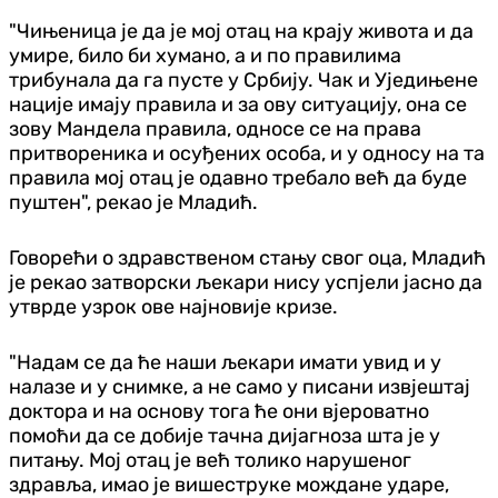
"Чињеница је да је мој отац на крају живота и да
умире, било би хумано, а и по правилима
трибунала да га пусте у Србију. Чак и Уједињене
нације имају правила и за ову ситуацију, она се
зову Мандела правила, односе се на права
притвореника и осуђених особа, и у односу на та
правила мој отац је одавно требало већ да буде
пуштен", рекао је Младић.
Говорећи о здравственом стању свог оца, Младић
је рекао затворски љекари нису успјели јасно да
утврде узрок ове најновије кризе.
"Надам се да ће наши љекари имати увид и у
налазе и у снимке, а не само у писани извјештај
доктора и на основу тога ће они вјероватно
помоћи да се добије тачна дијагноза шта је у
питању. Мој отац је већ толико нарушеног
здравља, имао је вишеструке мождане ударе,