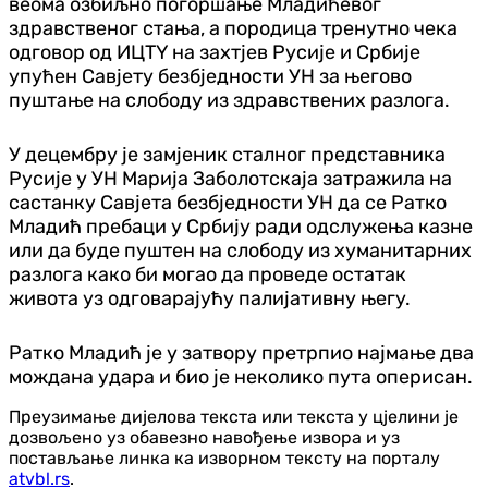
веома озбиљно погоршање Младићевог
здравственог стања, а породица тренутно чека
одговор од ИЦТY на захтјев Русије и Србије
упућен Савјету безбједности УН за његово
пуштање на слободу из здравствених разлога.
У децембру је замјеник сталног представника
Русије у УН Марија Заболотскаја затражила на
састанку Савјета безбједности УН да се Ратко
Младић пребаци у Србију ради одслужења казне
или да буде пуштен на слободу из хуманитарних
разлога како би могао да проведе остатак
живота уз одговарајућу палијативну његу.
Ратко Младић је у затвору претрпио најмање два
мождана удара и био је неколико пута оперисан.
Преузимање дијелова текста или текста у цјелини је
дозвољено уз обавезно навођење извора и уз
постављање линка ка изворном тексту на порталу
atvbl.rs
.