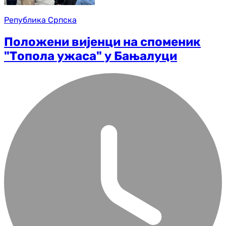
Република Српска
Положени вијенци на споменик
"Топола ужаса" у Бањалуци