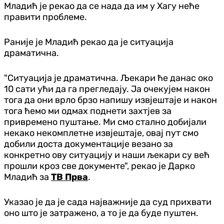
Младић је рекао да се нада да им у Хагу неће
правити проблеме.
Раније је Младић рекао да је ситуација
драматична.
"Ситуација је драматична. Љекари ће данас око
10 сати ући да га прегледају. Ја очекујем након
тога да они врло брзо напишу извјештаје и након
тога ћемо ми одмах поднети захтјев за
привремено пуштање. Ми смо стално добијали
некако некомплетне извјештаје, овај пут смо
добили доста документације везано за
конкретно ову ситуацију и наши љекари су већ
прошли кроз све документе", рекао је Дарко
Младић за
ТВ Прва
.
Указао је да је сада најважније да суд прихвати
оно што је затражено, а то је да буде пуштен.