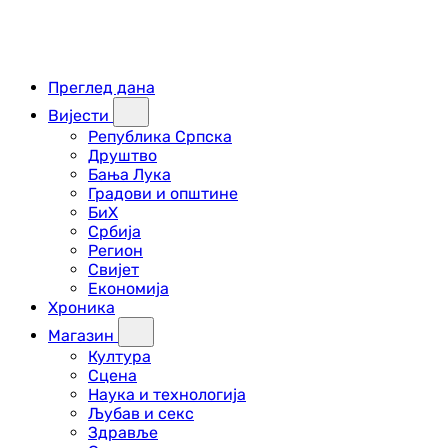
Преглед дана
Вијести
Република Српска
Друштво
Бања Лука
Градови и општине
БиХ
Србија
Регион
Свијет
Економија
Хроника
Магазин
Култура
Сцена
Наука и технологија
Љубав и секс
Здравље