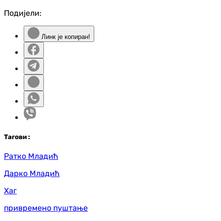
Подијели:
Линк је копиран!
Таг
ови
:
Ратко Младић
Дарко Младић
Хаг
привремено пуштање