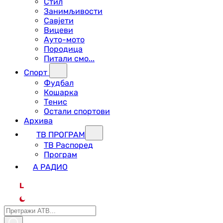
Стил
Занимљивости
Савјети
Вицеви
Ауто-мото
Породица
Питали смо...
Спорт
Фудбал
Кошарка
Тенис
Остали спортови
Архива
ТВ ПРОГРАМ
ТВ Распоред
Програм
А РАДИО
L