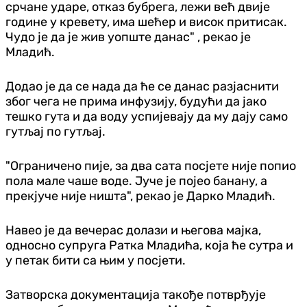
срчане ударе, отказ бубрега, лежи већ двије
године у кревету, има шећер и висок притисак.
Чудо је да је жив уопште данас" , рекао је
Младић.
Додао је да се нада да ће се данас разјаснити
због чега не прима инфузију, будући да јако
тешко гута и да воду успијевају да му дају само
гутљај по гутљај.
"Ограничено пије, за два сата посјете није попио
пола мале чаше воде. Јуче је појео банану, а
прекјуче није ништа", рекао је Дарко Младић.
Навео је да вечерас долази и његова мајка,
односно супруга Ратка Младића, која ће сутра и
у петак бити са њим у посјети.
Затворска документација такође потврђује