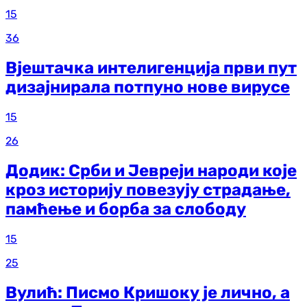
15
36
Вјештачка интелигенција први пут
дизајнирала потпуно нове вирусе
15
26
Додик: Срби и Јевреји народи које
кроз историју повезују страдање,
памћење и борба за слободу
15
25
Вулић: Писмо Кришоку је лично, а