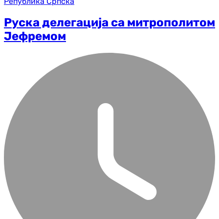
Република Српска
Руска делегација са митрополитом
Јефремом