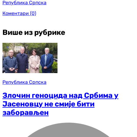
Република Српска
Коментари
(0)
Више из рубрике
Република Српска
Злочин геноцида над Србима у
Јасеновцу не смије бити
заборављен