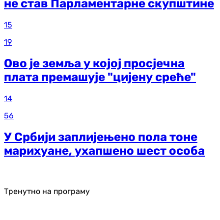
не став Парламентарне скупштине
15
19
Ово је земља у којој просјечна
плата премашује "цијену среће"
14
56
У Србији заплијењено пола тоне
марихуане, ухапшено шест особа
Тренутно на програму