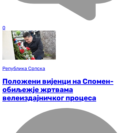
0
Република Српска
Положени вијенци на Спомен-
обиљежје жртвама
велеиздајничког процеса