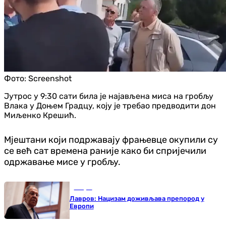
Фото:
Screenshot
Јутрос у 9:30 сати била је најављена миса на гробљу
Влака у Доњем Градцу, коју је требао предводити дон
Миљенко Крешић.
Мјештани који подржавају фрањевце окупили су
се већ сат времена раније како би спријечили
одржавање мисе у гробљу.
Свијет
Лавров: Нацизам доживљава препород у
Европи