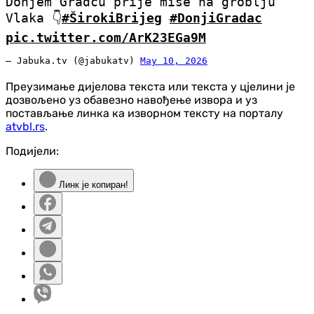
Donjem Gradcu prije mise na groblju
Vlaka 👇
#ŠirokiBrijeg
#DonjiGradac
pic.twitter.com/ArK23EGa9M
— Jabuka.tv (@jabukatv)
May 10, 2026
Преузимање дијелова текста или текста у цјелини је
дозвољено уз обавезно навођење извора и уз
постављање линка ка изворном тексту на порталу
atvbl.rs
.
Подијели:
Линк је копиран!