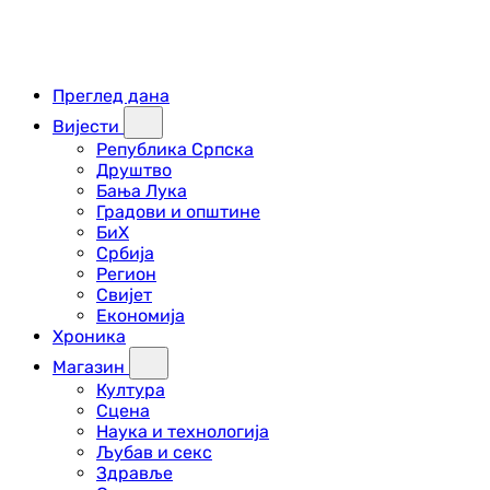
Преглед дана
Вијести
Република Српска
Друштво
Бања Лука
Градови и општине
БиХ
Србија
Регион
Свијет
Економија
Хроника
Магазин
Култура
Сцена
Наука и технологија
Љубав и секс
Здравље