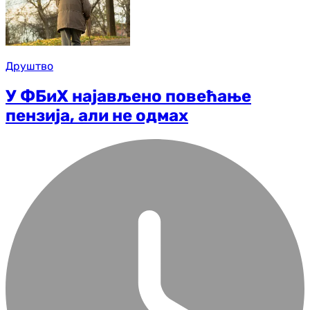
Друштво
У ФБиХ најављено повећање
пензија, али не одмах