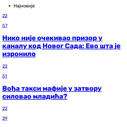
Најновије
22
57
Нико није очекивао призор у
каналу код Новог Сада: Ево шта је
изронило
22
51
Вођа такси мафије у затвору
силовао младића?
22
29