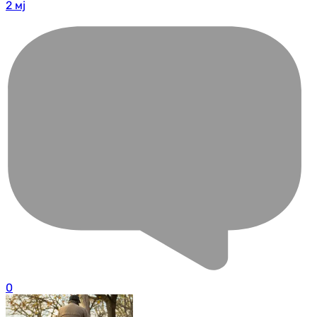
2 мј
0