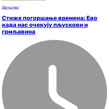
Друштво
Стиже погоршање времена: Ево
када нас очекују пљускови и
грмљавина