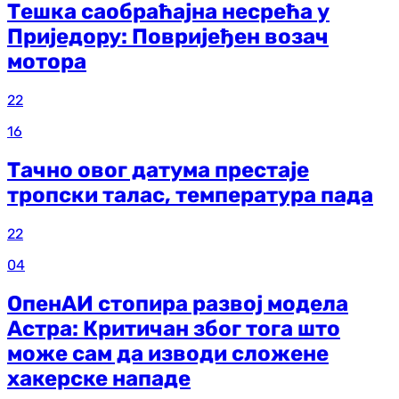
Тешка саобраћајна несрећа у
Приједору: Повријеђен возач
мотора
22
16
Тачно овог датума престаје
тропски талас, температура пада
22
04
ОпенАИ стопира развој модела
Астра: Критичан због тога што
може сам да изводи сложене
хакерске нападе