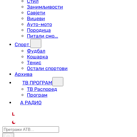
Стил
Занимљивости
Савјети
Вицеви
Ауто-мото
Породица
Питали смо...
Спорт
Фудбал
Кошарка
Тенис
Остали спортови
Архива
ТВ ПРОГРАМ
ТВ Распоред
Програм
А РАДИО
L