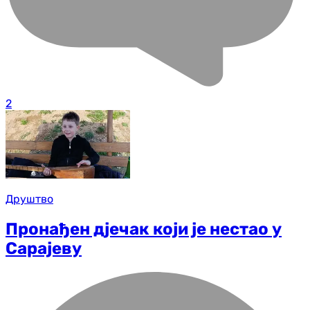
2
Друштво
Пронађен д‌јечак који је нестао у
Сарајеву