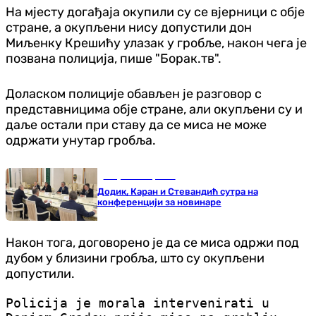
На мјесту догађаја окупили су се вјерници с обје
стране, а окупљени нису допустили дон
Миљенку Крешићу улазак у гробље, након чега је
позвана полиција, пише "Борак.тв".
Доласком полиције обављен је разговор с
представницима обје стране, али окупљени су и
даље остали при ставу да се миса не може
одржати унутар гробља.
Република Српска
Додик, Каран и Стевандић сутра на
конференцији за новинаре
Након тога, договорено је да се миса одржи под
дубом у близини гробља, што су окупљени
допустили.
Policija je morala intervenirati u