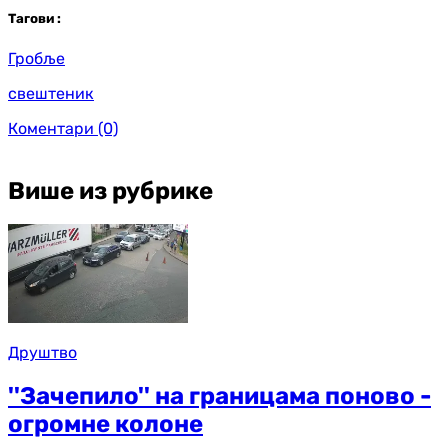
Таг
ови
:
Гробље
свештеник
Коментари
(0)
Више из рубрике
Друштво
''Зачепило'' на границама поново -
огромне колоне