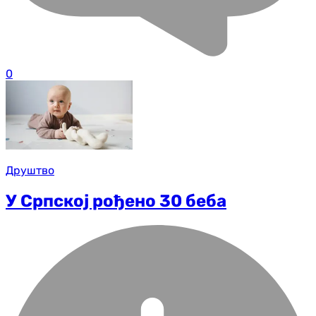
0
Друштво
У Српској рођено 30 беба