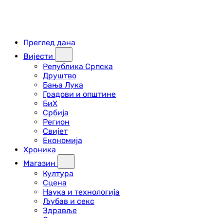
Преглед дана
Вијести
Република Српска
Друштво
Бања Лука
Градови и општине
БиХ
Србија
Регион
Свијет
Економија
Хроника
Магазин
Култура
Сцена
Наука и технологија
Љубав и секс
Здравље