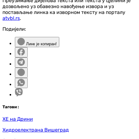
Преузимање дијелова текста или текста у цјелини је
дозвољено уз обавезно навођење извора и уз
постављање линка ка изворном тексту на порталу
atvbl.rs
.
Подијели:
Линк је копиран!
Таг
ови
:
ХЕ на Дрини
Хидроелектрана Вишеград