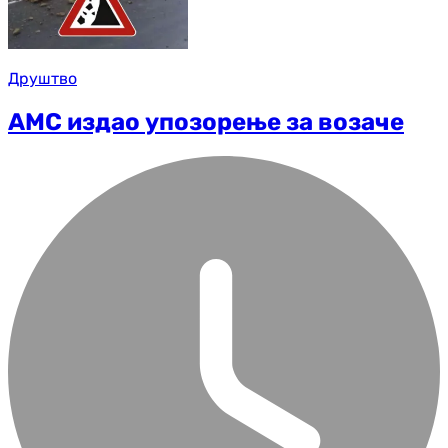
Друштво
АМС издао упозорење за возаче