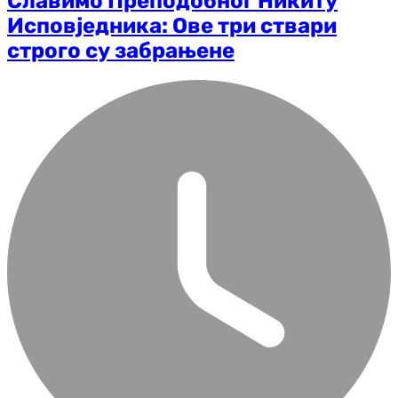
Славимо Преподобног Никиту
Исповједника: Ове три ствари
строго су забрањене