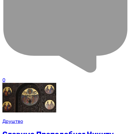
0
Друштво