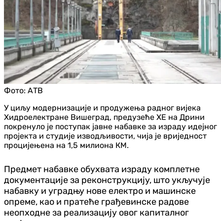
Фото:
АТВ
У циљу модернизације и продужења радног вијека
Хидроелектране Вишеград, предузеће ХЕ на Дрини
покренуло је поступак јавне набавке за израду идејног
пројекта и студије изводљивости, чија је вриједност
процијењена на 1,5 милиона КМ.
Предмет набавке обухвата израду комплетне
документације за реконструкцију, што укључује
набавку и уградњу нове електро и машинске
опреме, као и пратеће грађевинске радове
неопходне за реализацију овог капиталног