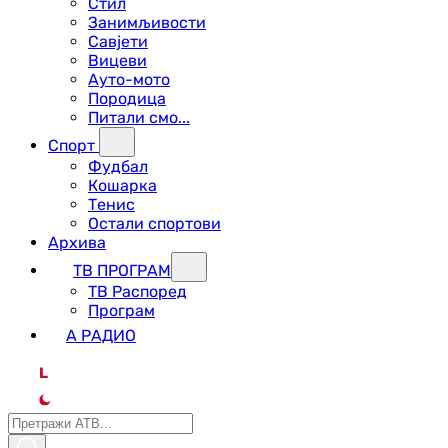
Стил
Занимљивости
Савјети
Вицеви
Ауто-мото
Породица
Питали смо...
Спорт
Фудбал
Кошарка
Тенис
Остали спортови
Архива
ТВ ПРОГРАМ
ТВ Распоред
Програм
А РАДИО
L