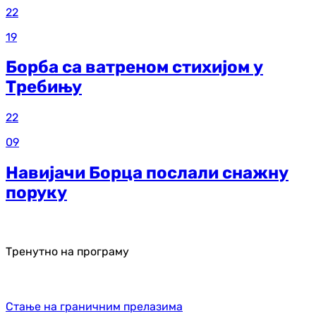
22
19
Борба са ватреном стихијом у
Требињу
22
09
Навијачи Борца послали снажну
поруку
Тренутно на програму
Стање на граничним прелазима