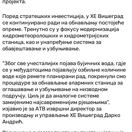
пројекта.
Поред стратешких инвестиција, у ХЕ Вишеград
се континуирано ради на обнављању постојеће
опреме. Тренутно су у фокусу модернизација
хидрометеоролошких и хидрометријских
станица, као и унапређење система за
обавјештавање и узбуњивање.
"Због све учесталијих појава бујичних вода, гдје
се у међудотоцима појављују озбиљне количине
воде које ремете планирани рад, покренули смо
процедуре за обнављање алармних станица за
оглашавање и узбуњивање на низводном
подручју. Циљ је да аналогне системе
замијенимо најсавременијим рјешењима",
изјавио је за АТВ извршни директор за
производњу и управљање ХЕ Вишеград Дарко
Андрић.