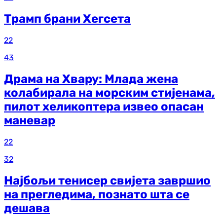
Трамп брани Хегсета
22
43
Драма на Хвару: Млада жена
колабирала на морским стијенама,
пилот хеликоптера извео опасан
маневар
22
32
Најбољи тенисер свијета завршио
на прегледима, познато шта се
дешава