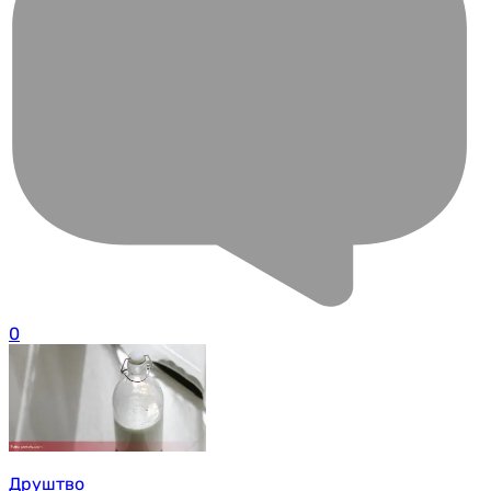
0
Друштво