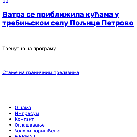
32
Ватра се приближила кућама у
требињском селу Пољице Петрово
Тренутно на програму
Стање на граничним прелазима
О нама
Импресум
Контакт
Оглашавање
Услови коришћења
WEBMAIL