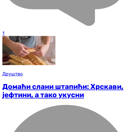
1
Друштво
Домаћи слани штапићи: Хрскави,
јефтини, а тако укусни