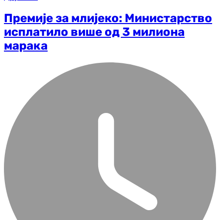
Премије за млијеко: Министарство
исплатило више од 3 милиона
марака