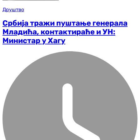
Друштво
Србија тражи пуштање генерала
Младића, контактираће и УН:
Министар у Хагу