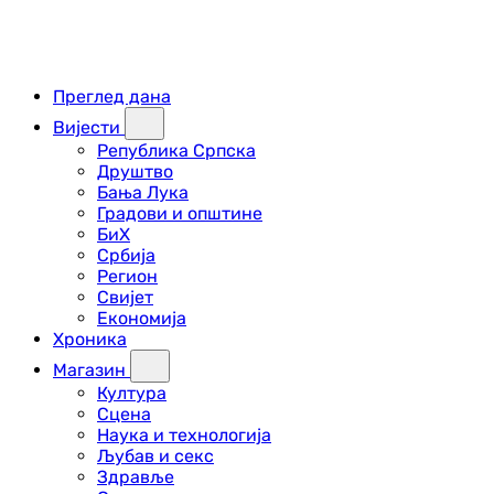
Преглед дана
Вијести
Република Српска
Друштво
Бања Лука
Градови и општине
БиХ
Србија
Регион
Свијет
Економија
Хроника
Магазин
Култура
Сцена
Наука и технологија
Љубав и секс
Здравље