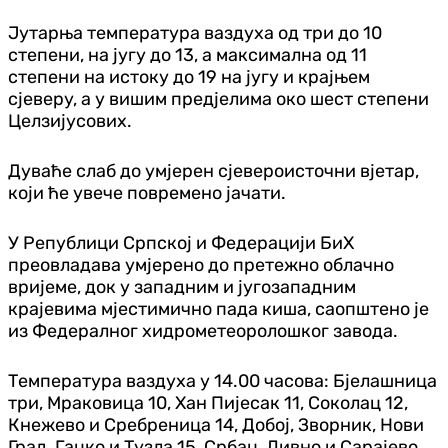
Јутарња температура ваздуха од три до 10
степени, на југу до 13, а максимална од 11
степени на истоку до 19 на југу и крајњем
сјеверу, а у вишим пред‌јелима око шест степени
Целзијусових.
Дуваће слаб до умјерен сјевероисточни вјетар,
који ће увече повремено јачати.
У Републици Српској и Федерацији БиХ
преовладава умјерено до претежно облачно
вријеме, док у западним и југозападним
крајевима мјестимично пада киша, саопштено је
из Федералног хидрометеоролошког завода.
Температура ваздуха у 14.00 часова: Бјелашница
три, Мраковица 10, Хан Пијесак 11, Соколац 12,
Кнежево и Сребреница 14, Добој, Зворник, Нови
Град, Гацко и Тузла 15, Србац, Ливно и Сарајево