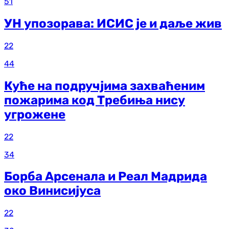
51
УН упозорава: ИСИС је и даље жив
22
44
Куће на подручјима захваћеним
пожарима код Требиња нису
угрожене
22
34
Борба Арсенала и Реал Мадрида
око Винисијуса
22