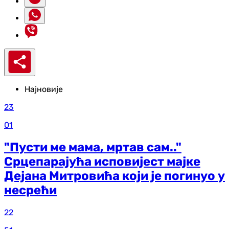
Најновије
23
01
"Пусти ме мама, мртав сам.."
Срцепарајућа исповијест мајке
Дејана Митровића који је погинуо у
несрећи
22