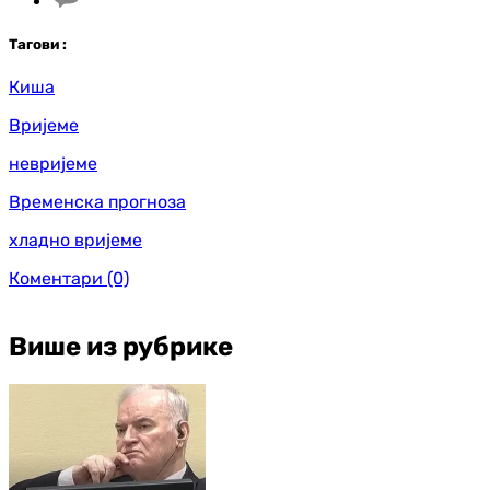
Таг
ови
:
Киша
Вријеме
невријеме
Временска прогноза
хладно вријеме
Коментари
(0)
Више из рубрике