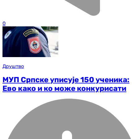
0
Друштво
МУП Српске уписује 150 ученика:
Ево како и ко може конкурисати