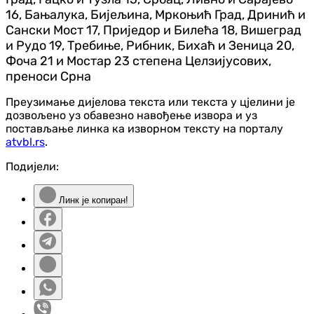
16, Бањалука, Бијељина, Мркоњић Град, Дринић и
Сански Мост 17, Приједор и Билећа 18, Вишеград
и Рудо 19, Требиње, Рибник, Бихаћ и Зеница 20,
Фоча 21 и Мостар 23 степена Целзијусових,
преноси Срна
Преузимање дијелова текста или текста у цјелини је
дозвољено уз обавезно навођење извора и уз
постављање линка ка изворном тексту на порталу
atvbl.rs
.
Подијели:
Линк је копиран!