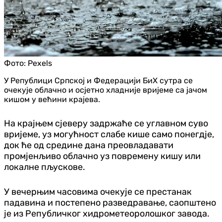
Фото:
Pexels
У Републици Српској и Федерацији БиХ сутра се
очекује облачно и осјетно хладније вријеме са јачом
кишом у већини крајева.
На крајњем сјеверу задржаће се углавном суво
вријеме, уз могућност слабе кише само понегд‌је,
док ће од средине дана преовладавати
промјенљиво облачно уз повремену кишу или
локалне пљускове.
У вечерњим часовима очекује се престанак
падавина и постепено разведравање, саопштено
је из Републичког хидрометеоролошког завода.