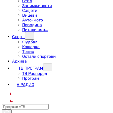
Стил
Занимљивости
Савјети
Вицеви
Ауто-мото
Породица
Питали смо...
Спорт
Фудбал
Кошарка
Тенис
Остали спортови
Архива
ТВ ПРОГРАМ
ТВ Распоред
Програм
А РАДИО
L