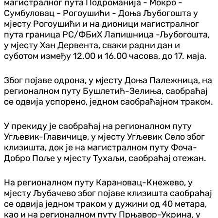
магистралног пута Подроманија - Мокро -
Сумбуловац - Рогоушићи - Доња Љубогошта у
мјесту Рогоушићи и на дионици магистралног
пута граница РС/ФБиХ Лапишница -Љубогошта,
у мјесту Хан Дервента, сваки радни дан и
суботом између 12.00 и 16.00 часова, до 17. маја.
Због појаве одрона, у мјесту Доња Палежница, на
регионалном путу Бушлетић-Зелиња, саобраћај
се одвија успорено, једном саобраћајном траком.
У прекиду је саобраћај на регионалном путу
Угљевик-Главичице, у мјесту Угљевик Село због
клизишта, док је на магистралном путу Фоча-
Добро Поље у мјесту Тухаљи, саобраћај отежан.
На регионалном путу Карановац-Кнежево, у
мјесту Љубачево због појаве клизишта саобраћај
се одвија једном траком у дужини од 40 метара,
као и на регионалном путу Прњавор-Укрина, у