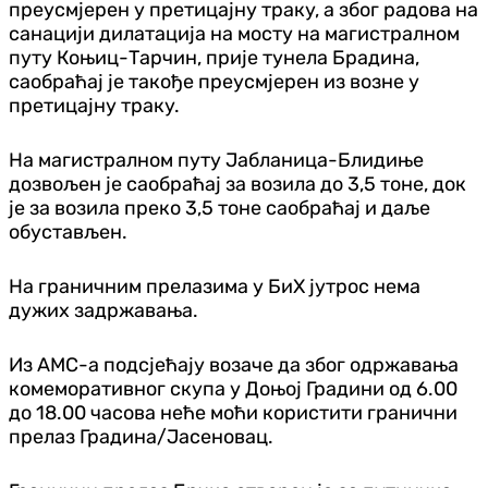
преусмјерен у претицајну траку, а због радова на
санацији дилатација на мосту на магистралном
путу Коњиц-Тарчин, прије тунела Брадина,
саобраћај је такође преусмјерен из возне у
претицајну траку.
На магистралном путу Јабланица-Блидиње
дозвољен је саобраћај за возила до 3,5 тоне, док
је за возила преко 3,5 тоне саобраћај и даље
обустављен.
На граничним прелазима у БиХ јутрос нема
дужих задржавања.
Из АМС-а подсјећају возаче да због одржавања
комеморативног скупа у Доњој Градини од 6.00
до 18.00 часова неће моћи користити гранични
прелаз Градина/Јасеновац.