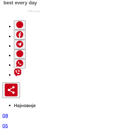
Најновије
08
05