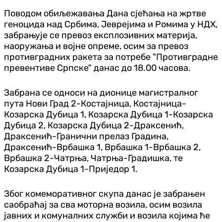
Поводом обиљежавања Дана сјећања на жртве
геноцида над Србима, Јеврејима и Ромима у НДХ,
забрањује се превоз експлозивних материја,
наоружања и војне опреме, осим за превоз
противградних ракета за потребе "Противградне
превентиве Српске" данас до 18.00 часова.
Забрана се односи на дионице магистралног
пута Нови Град 2-Костајница, Костајница-
Козарска Дубица 1, Козарска Дубица 1-Козарска
Дубица 2, Козарска Дубица 2-Драксенић,
Драксенић-Гранични прелаз Градина,
Драксенић-Врбашка 1, Врбашка 1-Врбашка 2,
Врбашка 2-Чатрња, Чатрња-Градишка, те
Козарска Дубица 1-Приједор 1.
Због комеморативног скупа данас је забрањен
саобраћај за сва моторна возила, осим возила
јавних и комуналних служби и возила којима ће