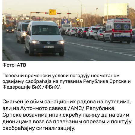
Фото:
АТВ
Повољни временски услови погодују несметаном
одвијању саобраћаја на путевима Републике Српске и
Федерације БиХ /ФБиХ/.
Смањен је обим санационих радова на путевима,
али из Ауто-мото савеза /АМС/ Републике
Српске возачима ипак скрећу пажњу да на овим
дионицама возе са повећаним опрезом и поштују
саобраћајну сигнализацију.