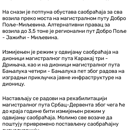
На снази је потпуна обустава саобраћаја за сва
возила преко моста на магистралном путу Добро
Поље-Миљевина. Алтернативни правац за
возила до 3,5 тоне је регионални пут Добро Поље
- Јажићи - Миљевина.
Измијењен је режим у одвијању саобраћаја на
дионици магистралног пута Каракај три -
Дрињача, као и на дионици магистралног пута
Бањалука четири - Бањалука пет због радова на
изградњи прикључка јавне инфраструктуре на
дионицу.
Настављају се радови на рехабилитацији
магистралног пута Србац-Дервента због чега ће
до краја године бити измијењен режим у
одвијању саобраћаја. Молимо све возаче да
поштују привремено постављену саобраћајну