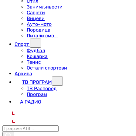
Стил
Занимљивости
Савјети
Вицеви
Ауто-мото
Породица
Питали смо...
Спорт
Фудбал
Кошарка
Тенис
Остали спортови
Архива
ТВ ПРОГРАМ
ТВ Распоред
Програм
А РАДИО
L