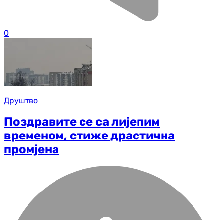
0
Друштво
Поздравите се са лијепим
временом, стиже драстична
промјена