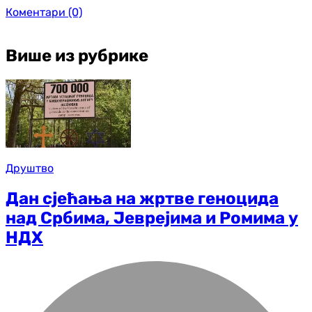
Коментари
(0)
Више из рубрике
Друштво
Дан сјећања на жртве геноцида
над Србима, Јеврејима и Ромима у
НДХ