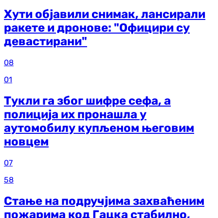
Хути објавили снимак, лансирали
ракете и дронове: "Официри су
девастирани"
08
01
Тукли га због шифре сефа, а
полиција их пронашла у
аутомобилу купљеном његовим
новцем
07
58
Стање на подручјима захваћеним
пожарима код Гацка стабилно,