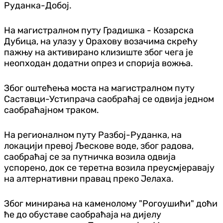
Руданка-Добој.
На магистралном путу Градишка - Козарска
Дубица, на улазу у Орахову возачима скрећу
пажњу на активирано клизиште због чега је
неопходан додатни опрез и спорија вожња.
Због оштећења моста на магистралном путу
Саставци-Устипрача саобраћај се одвија једном
саобраћајном траком.
На регионалном путу Разбој-Руданка, на
локацији превој Љескове воде, због радова,
саобраћај се за путничка возила одвија
успорено, док се теретна возила преусмјеравају
на алтернативни правац преко Јелаха.
Због минирања на каменолому "Рогоушићи" доћи
ће до обуставе саобраћаја на дијелу