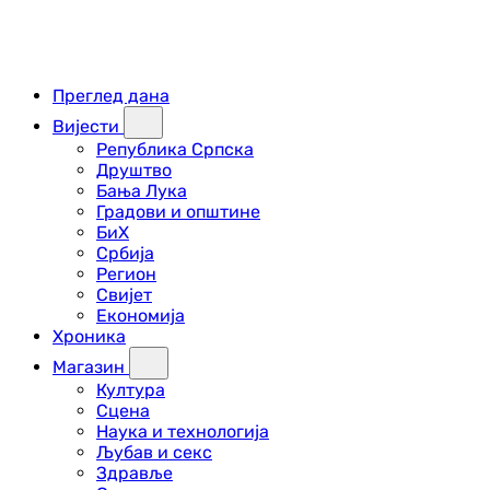
Преглед дана
Вијести
Република Српска
Друштво
Бања Лука
Градови и општине
БиХ
Србија
Регион
Свијет
Економија
Хроника
Магазин
Култура
Сцена
Наука и технологија
Љубав и секс
Здравље