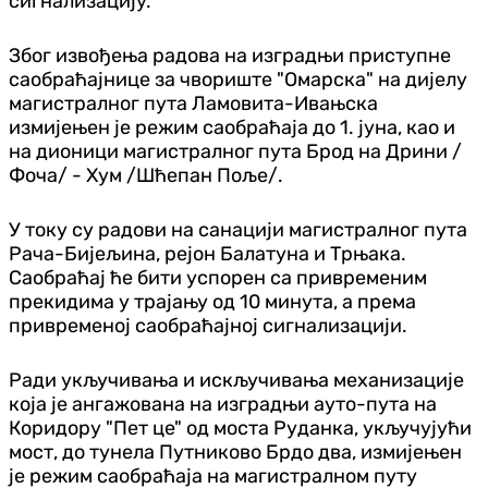
сигнализацију.
Због извођења радова на изградњи приступне
саобраћајнице за чвориште "Омарска" на дијелу
магистралног пута Ламовита-Ивањска
измијењен је режим саобраћаја до 1. јуна, као и
на дионици магистралног пута Брод на Дрини /
Фоча/ - Хум /Шћепан Поље/.
У току су радови на санацији магистралног пута
Рача-Бијељина, рејон Балатуна и Трњака.
Саобраћај ће бити успорен са привременим
прекидима у трајању од 10 минута, а према
привременој саобраћајној сигнализацији.
Ради укључивања и искључивања механизације
која је ангажована на изградњи ауто-пута на
Коридору "Пет це" од моста Руданка, укључујући
мост, до тунела Путниково Брдо два, измијењен
је режим саобраћаја на магистралном путу