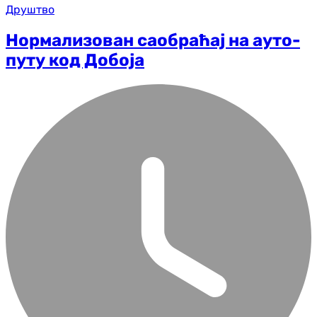
Друштво
Нормализован саобраћај на ауто-
путу код Добоја