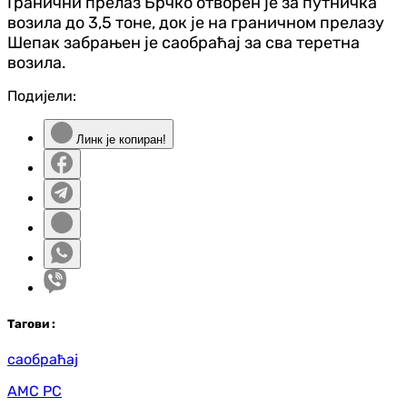
Гранични прелаз Брчко отворен је за путничка
возила до 3,5 тоне, док је на граничном прелазу
Шепак забрањен је саобраћај за сва теретна
возила.
Подијели:
Линк је копиран!
Таг
ови
:
саобраћај
АМС РС