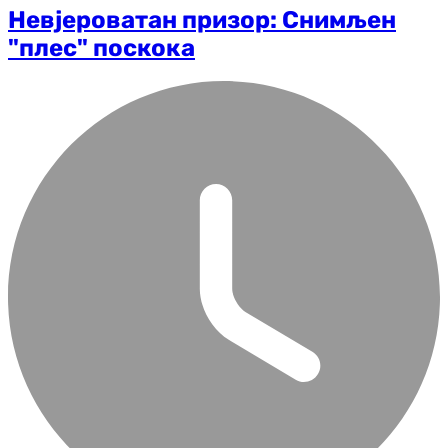
Невјероватан призор: Снимљен
"плес" поскока