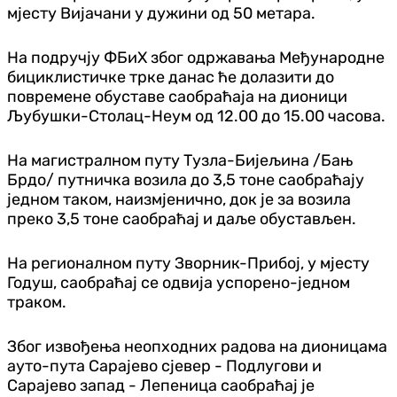
мјесту Вијачани у дужини од 50 метара.
На подручју ФБиХ због одржавања Међународне
бициклистичке трке данас ће долазити до
повремене обуставе саобраћаја на дионици
Љубушки-Столац-Неум од 12.00 до 15.00 часова.
На магистралном путу Тузла-Бијељина /Бањ
Брдо/ путничка возила до 3,5 тоне саобраћају
једном таком, наизмјенично, док је за возила
преко 3,5 тоне саобраћај и даље обустављен.
На регионалном путу Зворник-Прибој, у мјесту
Годуш, саобраћај се одвија успорено-једном
траком.
Због извођења неопходних радова на дионицама
ауто-пута Сарајево сјевер - Подлугови и
Сарајево запад - Лепеница саобраћај је