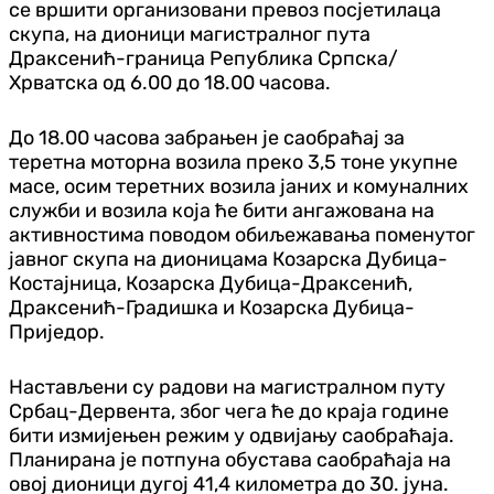
се вршити организовани превоз посјетилаца
скупа, на дионици магистралног пута
Драксенић-граница Република Српска/
Хрватска од 6.00 до 18.00 часова.
До 18.00 часова забрањен је саобраћај за
теретна моторна возила преко 3,5 тоне укупне
масе, осим теретних возила јаних и комуналних
служби и возила која ће бити ангажована на
активностима поводом обиљежавања поменутог
јавног скупа на дионицама Козарска Дубица-
Костајница, Козарска Дубица-Драксенић,
Драксенић-Градишка и Козарска Дубица-
Приједор.
Настављени су радови на магистралном путу
Србац-Дервента, због чега ће до краја године
бити измијењен режим у одвијању саобраћаја.
Планирана је потпуна обустава саобраћаја на
овој дионици дугој 41,4 километра до 30. јуна.