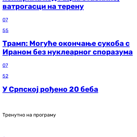
ватрогасци на терену
07
55
Трамп: Могуће окончање сукоба с
Ираном без нуклеарног споразума
07
52
У Српској рођено 20 беба
Тренутно на програму