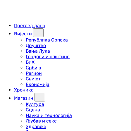
Преглед дана
Вијести
Република Српска
Друштво
Бања Лука
Градови и општине
БиХ
Србија
Регион
Свијет
Економија
Хроника
Магазин
Култура
Сцена
Наука и технологија
Љубав и секс
Здравље