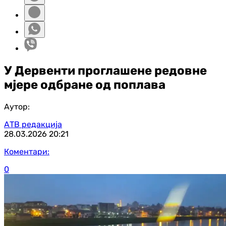
У Дервенти проглашене редовне
мјере одбране од поплава
Аутор:
АТВ редакција
28.03.2026
20:21
Коментари:
0