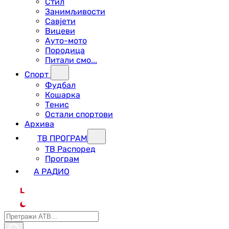
Стил
Занимљивости
Савјети
Вицеви
Ауто-мото
Породица
Питали смо...
Спорт
Фудбал
Кошарка
Тенис
Остали спортови
Архива
ТВ ПРОГРАМ
ТВ Распоред
Програм
А РАДИО
L