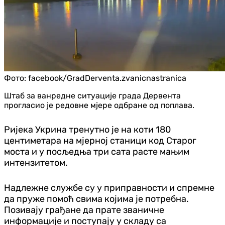
Фото:
facebook/GradDerventa.zvanicnastranica
Штаб за ванредне ситуације града Дервента
прогласио је редовне мјере одбране од поплава.
Ријека Укрина тренутно је на коти 180
центиметара на мјерној станици код Старог
моста и у посљедња три сата расте мањим
интензитетом.
Надлежне службе су у приправности и спремне
да пруже помоћ свима којима је потребна.
Позивају грађане да прате званичне
информације и поступају у складу са