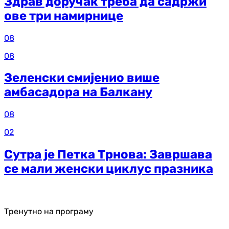
Здрав доручак треба да садржи
ове три намирнице
08
08
Зеленски смијенио више
амбасадора на Балкану
08
02
Сутра је Петка Трнова: Завршава
се мали женски циклус празника
Тренутно на програму