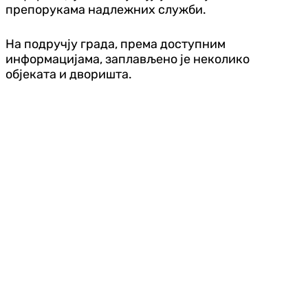
препорукама надлежних служби.
На подручју града, према доступним
информацијама, заплављено је неколико
објеката и дворишта.