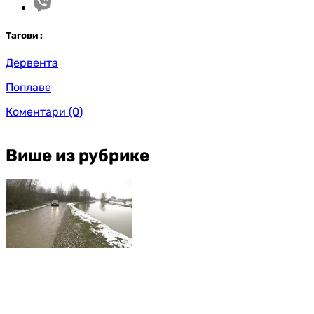
Таг
ови
:
Дервента
Поплаве
Коментари
(0)
Више из рубрике