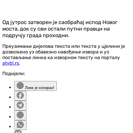
Од јутрос затворен је саобраћај испод Новог
моста, док су сви остали путни правци на
подручју града проходни.
Преузимање дијелова текста или текста у цјелини је
дозвољено уз обавезно навођење извора и уз
постављање линка ка изворном тексту на порталу
atvbl.rs
.
Подијели:
Линк је копиран!