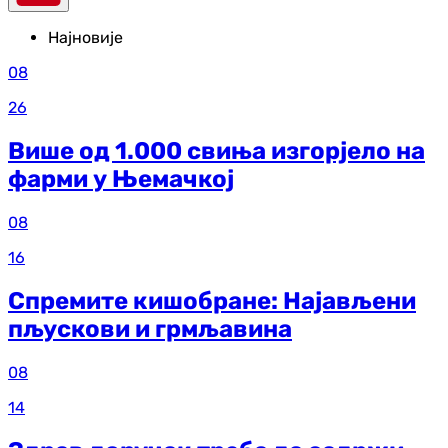
Најновије
08
26
Више од 1.000 свиња изгорјело на
фарми у Њемачкој
08
16
Спремите кишобране: Најављени
пљускови и грмљавина
08
14