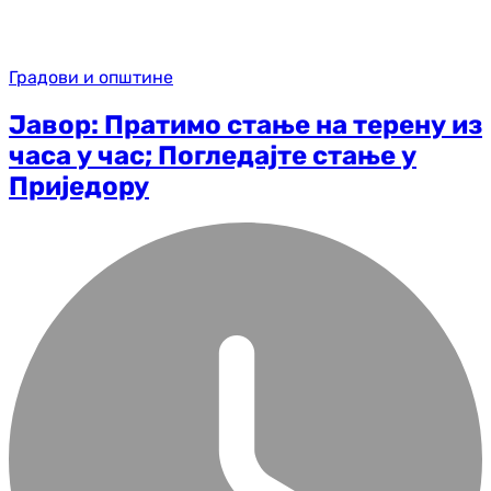
Градови и општине
Јавор: Пратимо стање на терену из
часа у час; Погледајте стање у
Приједору