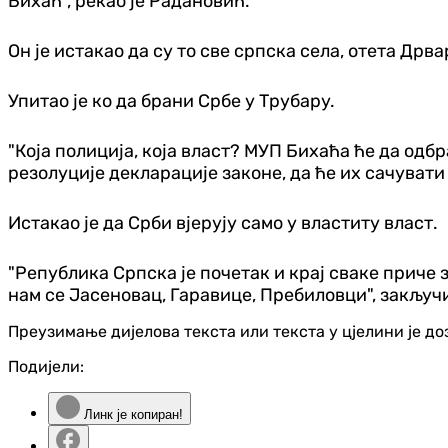
Бихаћ", рекао је Радановић.
Он је истакао да су то све српска села, отета Дрва
Упитао је ко да брани Србе у Трубару.
"Која полиција, која власт? МУП Бихаћа ће да одб
резолуције декларације законе, да ће их сачувати 
Истакао је да Срби вјерују само у властиту власт.
"Република Српска је почетак и крај сваке приче
нам се Јасеновац, Гаравице, Пребиловци", закључ
Преузимање дијелова текста или текста у цјелини је д
Подијели:
Линк је копиран!