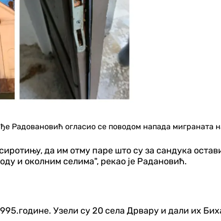
ђе Радовановић огласио се поводом напада миграната на
 сиротињу, да им отму паре што су за сандука остав
оду и околним селима", рекао је Радановић.
1995.године. Узели су 20 села Дрвару и дали их Би