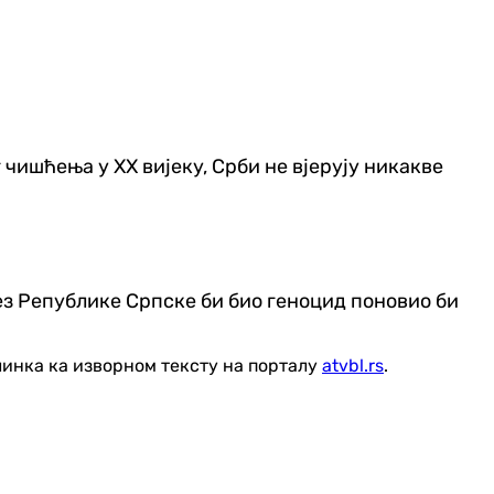
 чишћења у XX вијеку, Срби не вјерују никакве
Без Републике Српске би био геноцид поновио би
линка ка изворном тексту на порталу
atvbl.rs
.