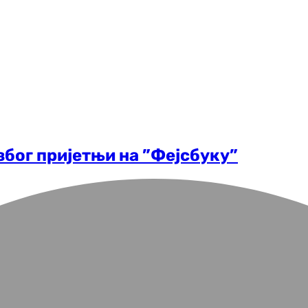
бог пријетњи на ”Фејсбуку”