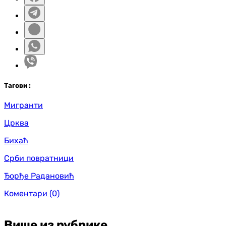
Таг
ови
:
Мигранти
Црква
Бихаћ
Срби повратници
Ђорђе Радановић
Коментари
(0)
Више из рубрике