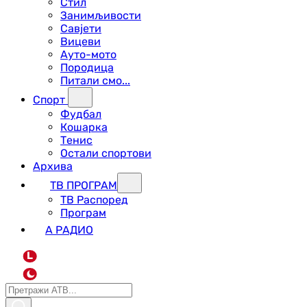
Стил
Занимљивости
Савјети
Вицеви
Ауто-мото
Породица
Питали смо...
Спорт
Фудбал
Кошарка
Тенис
Остали спортови
Архива
ТВ ПРОГРАМ
ТВ Распоред
Програм
А РАДИО
L