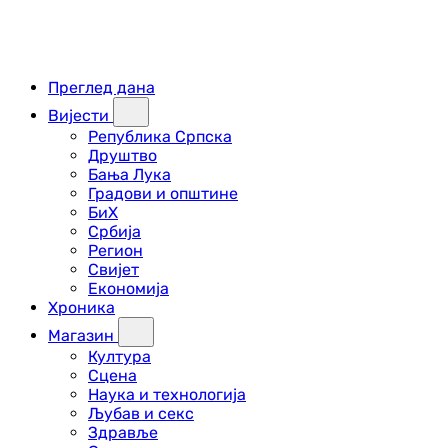
Преглед дана
Вијести
Република Српска
Друштво
Бања Лука
Градови и општине
БиХ
Србија
Регион
Свијет
Економија
Хроника
Магазин
Култура
Сцена
Наука и технологија
Љубав и секс
Здравље