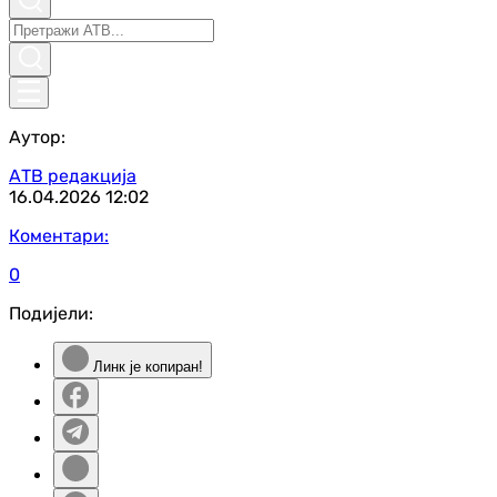
Аутор:
АТВ редакција
16.04.2026
12:02
Коментари:
0
Подијели:
Линк је копиран!