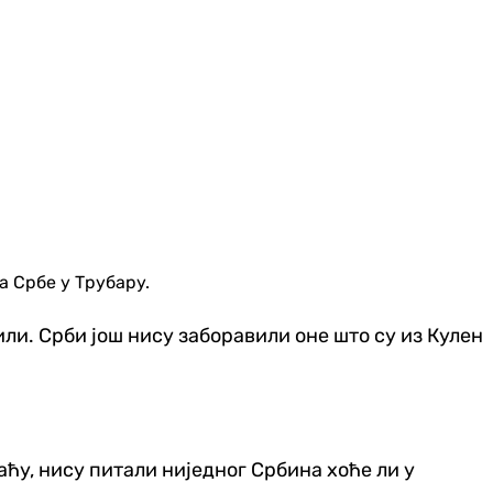
 Србе у Трубару.
или. Срби још нису заборавили оне што су из Кулен
хаћу, нису питали ниједног Србина хоће ли у