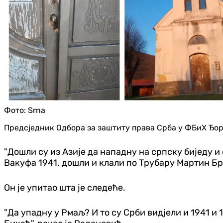
Фото:
Srna
Предсједник Одбора за заштиту права Срба у ФБиХ Ђор
"Дошли су из Азије да нападну на српску биједу и
Вакуфа 1941. дошли и клали по Трубару Мартин Бр
Он је упитао шта је следеће.
"Да упадну у Рмаљ? И то су Срби видјели и 1941 и 