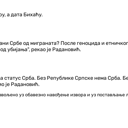
ру, а дата Бихаћу.
рани Србе од миграната? После геноцида и етничког
од убијања", рекао је Радановић.
 за статус Срба. Без Републике Српске нема Срба. 
ио је Радановић.
озвољено уз обавезно навођење извора и уз постављање 