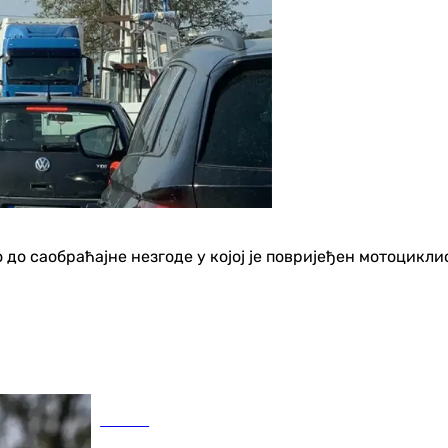
 до саобраћајне незгоде у којој је повријеђен мотоциклис
Регион