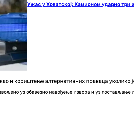
Ужас у Хрватској: Камионом ударио три 
 као и кориштење алтернативних праваца уколико је
озвољено уз обавезно навођење извора и уз постављање 