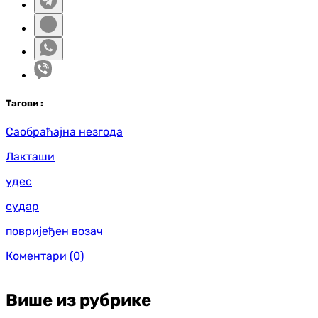
Таг
ови
:
Саобраћајна незгода
Лакташи
удес
судар
повријеђен возач
Коментари
(0)
Више из рубрике