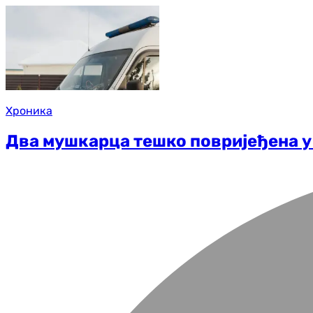
Хроника
Два мушкарца тешко повријеђена у