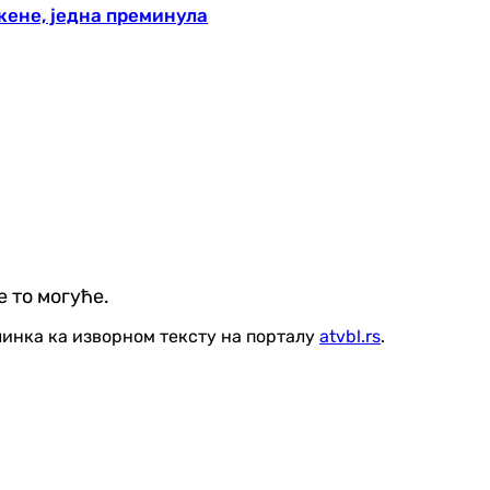
жене, једна преминула
 то могуће.
линка ка изворном тексту на порталу
atvbl.rs
.