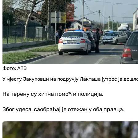
Фото:
АТВ
У мјесту Јакуповци на подручју Лакташа јутрос је дошло
На терену су хитна помоћ и полиција.
Због удеса, саобраћај је отежан у оба правца.