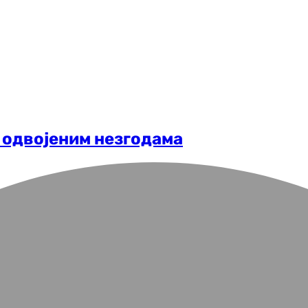
 одвојеним незгодама