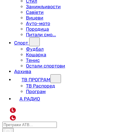
Стил
Занимљивости
Савјети
Вицеви
Ауто-мото
Породица
Питали смо...
Спорт
Фудбал
Кошарка
Тенис
Остали спортови
Архива
ТВ ПРОГРАМ
ТВ Распоред
Програм
А РАДИО
L