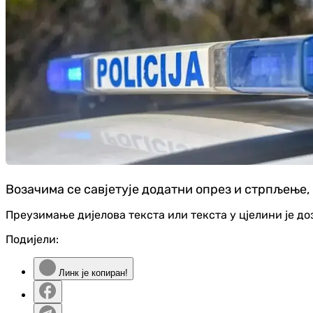
Возачима се савјетује додатни опрез и стрпљење,
Преузимање дијелова текста или текста у цјелини је д
Подијели:
Линк је копиран!