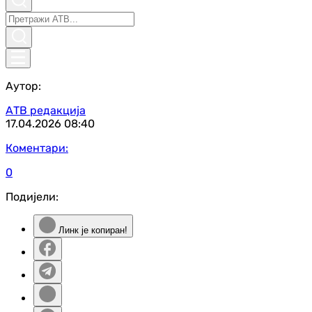
Аутор:
АТВ редакција
17.04.2026
08:40
Коментари:
0
Подијели:
Линк је копиран!