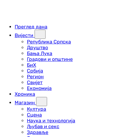
Преглед дана
Вијести
Република Српска
Друштво
Бања Лука
Градови и општине
БиХ
Србија
Регион
Свијет
Економија
Хроника
Магазин
Култура
Сцена
Наука и технологија
Љубав и секс
Здравље