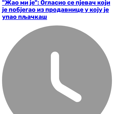
"Жао ми је": Огласио се пјевач који
је побјегао из продавнице у коју је
упао пљачкаш