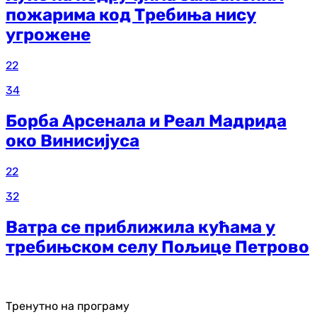
пожарима код Требиња нису
угрожене
22
34
Борба Арсенала и Реал Мадрида
око Винисијуса
22
32
Ватра се приближила кућама у
требињском селу Пољице Петрово
Тренутно на програму