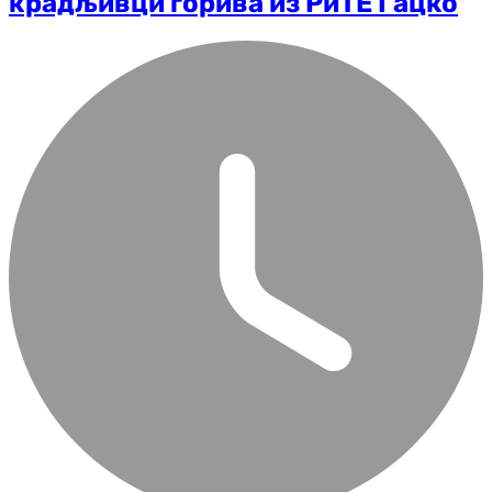
крадљивци горива из РиТЕ Гацко