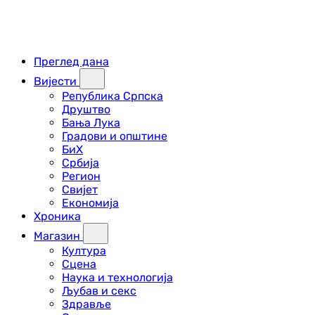
Преглед дана
Вијести
Република Српска
Друштво
Бања Лука
Градови и општине
БиХ
Србија
Регион
Свијет
Економија
Хроника
Магазин
Култура
Сцена
Наука и технологија
Љубав и секс
Здравље