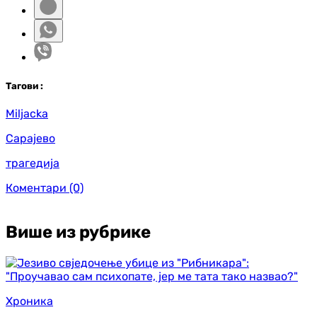
Таг
ови
:
Miljacka
Сарајево
трагедија
Коментари
(0)
Више из рубрике
Хроника