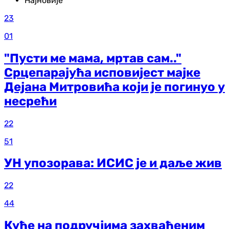
Најновије
23
01
"Пусти ме мама, мртав сам.."
Срцепарајућа исповијест мајке
Дејана Митровића који је погинуо у
несрећи
22
51
УН упозорава: ИСИС је и даље жив
22
44
Куће на подручјима захваћеним