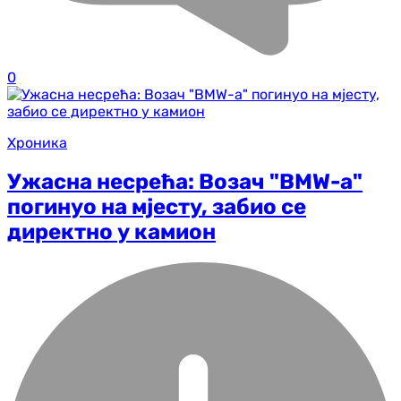
0
Хроника
Ужасна несрећа: Возач "BMW-а"
погинуо на мјесту, забио се
директно у камион