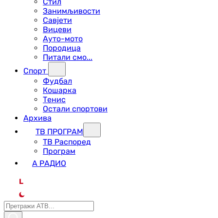
Стил
Занимљивости
Савјети
Вицеви
Ауто-мото
Породица
Питали смо...
Спорт
Фудбал
Кошарка
Тенис
Остали спортови
Архива
ТВ ПРОГРАМ
ТВ Распоред
Програм
А РАДИО
L