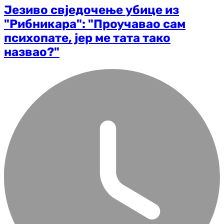
Језиво свједочење убице из
"Рибникара": "Проучавао сам
психопате, јер ме тата тако
назвао?"