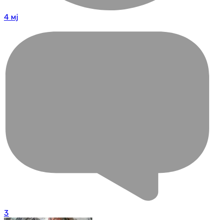
4 мј
3