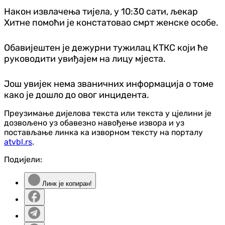
Након извлачења тијела, у 10:30 сати, љекар
Хитне помоћи је констатовао смрт женске особе.
Обавијештен је дежурни тужилац КТКС који ће
руководити увиђајем на лицу мјеста.
Још увијек нема званичних информација о томе
како је дошло до овог инцидента.
Преузимање дијелова текста или текста у цјелини је
дозвољено уз обавезно навођење извора и уз
постављање линка ка изворном тексту на порталу
atvbl.rs
.
Подијели:
Линк је копиран!