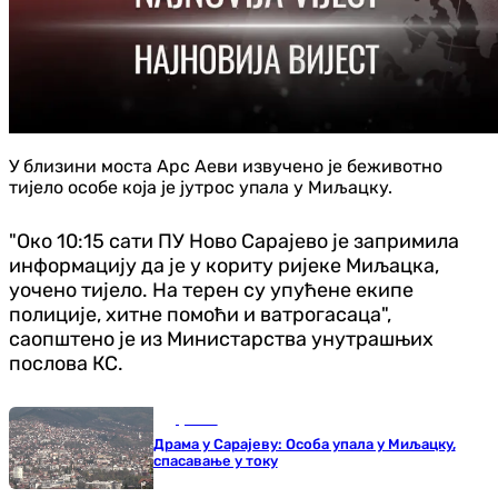
У близини моста Арс Аеви извучено је беживотно
тијело особе која је јутрос упала у Миљацку.
"Око 10:15 сати ПУ Ново Сарајево је запримила
информацију да је у кориту ријеке Миљацка,
уочено тијело. На терен су упућене екипе
полиције, хитне помоћи и ватрогасаца",
саопштено је из Министарства унутрашњих
послова КС.
Друштво
Драма у Сарајеву: Особа упала у Миљацку,
спасавање у току