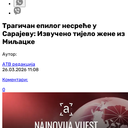
Трагичан епилог несреће у
Сарајеву: Извучено тијело жене из
Миљацке
Аутор:
АТВ редакција
26.03.2026
11:08
Коментари:
0