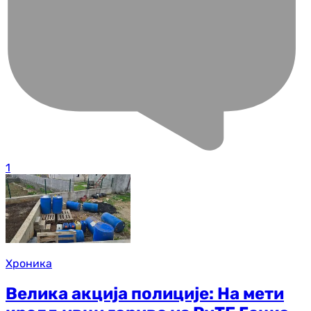
1
Хроника
Велика акција полиције: На мети