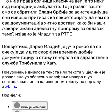
"То није права болница класична већ је то неки
вид напредније амбуланте. То је разлог зашто
смо се обратили Влади Србије за асистенцију да
они изврше притисак ка секретеријату да нам се
сва документација хитно достави како би наши
љекари имали адекватну припрему за одлазак
тамо", изјавио је Младић за РТРС.
Подсјетимо, Дарко Младић је јуче рекао да се
очекује да у што скоријем времену добије
документацију о стању генерала од здравствене
службе Трибунала у Хагу.
Преузимање дијелова текста или текста у цјелини је
дозвољено уз обавезно навођење извора и уз
постављање линка ка изворном тексту на порталу
atvbl.rs
.
Подијели:
Линк је копиран!