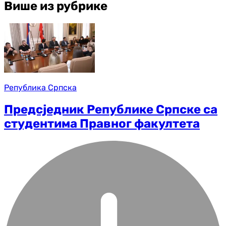
Више из рубрике
Република Српска
Предсједник Републике Српске са
студентима Правног факултета