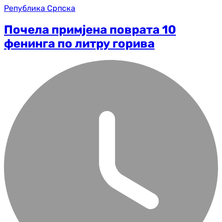
Република Српска
Почела примјена поврата 10
фенинга по литру горива