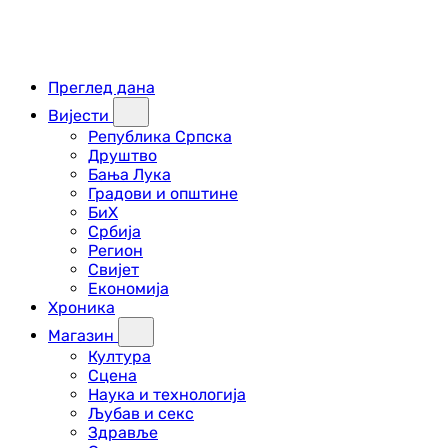
Преглед дана
Вијести
Република Српска
Друштво
Бања Лука
Градови и општине
БиХ
Србија
Регион
Свијет
Економија
Хроника
Магазин
Култура
Сцена
Наука и технологија
Љубав и секс
Здравље