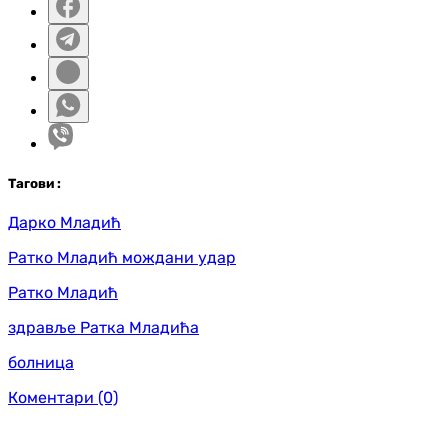
Таг
ови
:
Дарко Младић
Ратко Младић мождани удар
Ратко Младић
здравље Ратка Младића
болница
Коментари
(0)