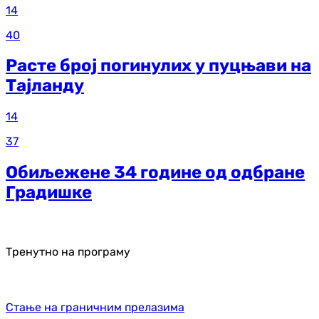
14
40
Расте број погинулих у пуцњави на
Тајланду
14
37
Обиљежене 34 године од одбране
Градишке
Тренутно на програму
Стање на граничним прелазима