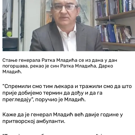
Стање генерала Ратка Младића се из дана у дан
погоршава, рекао је син Ратка Младића, Дарко
Младић.
"Спремили смо тим љекара и тражили смо да што
прије добијемо термин да дођу и да га
прегледају", поручио је Младић.
Каже да је генерал Младић већ двије године у
притворској амбуланти.