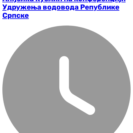
Удружења водовода Републике
Српске