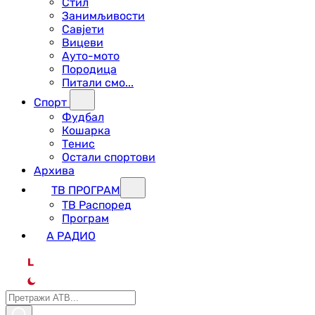
Стил
Занимљивости
Савјети
Вицеви
Ауто-мото
Породица
Питали смо...
Спорт
Фудбал
Кошарка
Тенис
Остали спортови
Архива
ТВ ПРОГРАМ
ТВ Распоред
Програм
А РАДИО
L