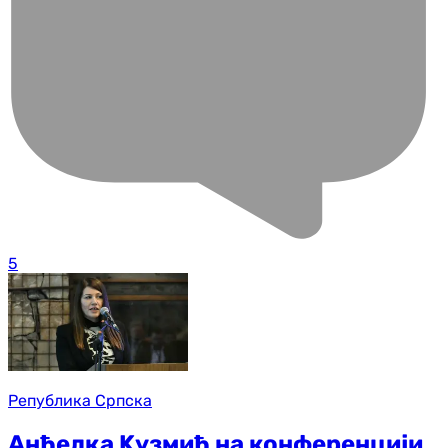
5
Република Српска
Анђелка Kузмић на конференцији