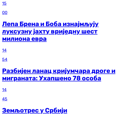
15
00
Лепа Брена и Боба изнајмљују
луксузну јахту вриједну шест
милиона евра
14
54
Разбијен ланац кријумчара дроге и
миграната: Ухапшено 78 особа
14
45
Земљотрес у Србији