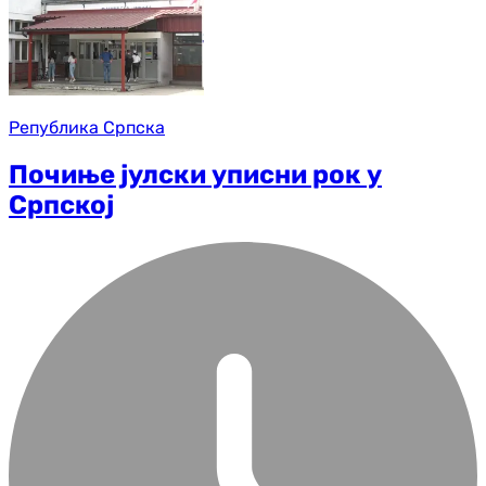
Република Српска
Почиње јулски уписни рок у
Српској