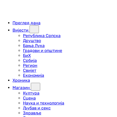
Преглед дана
Вијести
Република Српска
Друштво
Бања Лука
Градови и општине
БиХ
Србија
Регион
Свијет
Економија
Хроника
Магазин
Култура
Сцена
Наука и технологија
Љубав и секс
Здравље