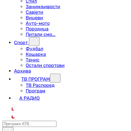
Стил
Занимљивости
Савјети
Вицеви
Ауто-мото
Породица
Питали смо...
Спорт
Фудбал
Кошарка
Тенис
Остали спортови
Архива
ТВ ПРОГРАМ
ТВ Распоред
Програм
А РАДИО
L