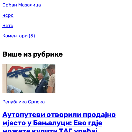
Срђан Мазалица
нсрс
Вето
Коментари
(5)
Више из рубрике
Република Српска
Аутопутеви отворили продајно
мјесто у Бањалуци: Ево гдје
можете купити ТАГ уређај