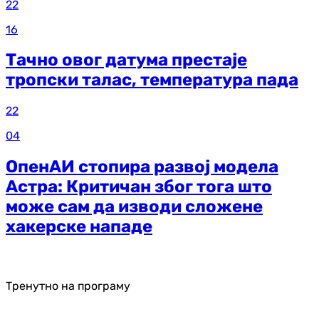
22
16
Тачно овог датума престаје
тропски талас, температура пада
22
04
ОпенАИ стопира развој модела
Астра: Критичан због тога што
може сам да изводи сложене
хакерске нападе
Тренутно на програму