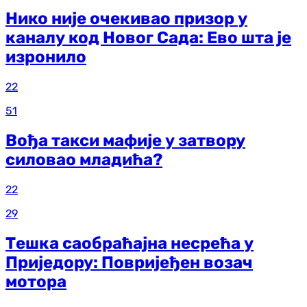
Нико није очекивао призор у
каналу код Новог Сада: Ево шта је
изронило
22
51
Вођа такси мафије у затвору
силовао младића?
22
29
Тешка саобраћајна несрећа у
Приједору: Повријеђен возач
мотора