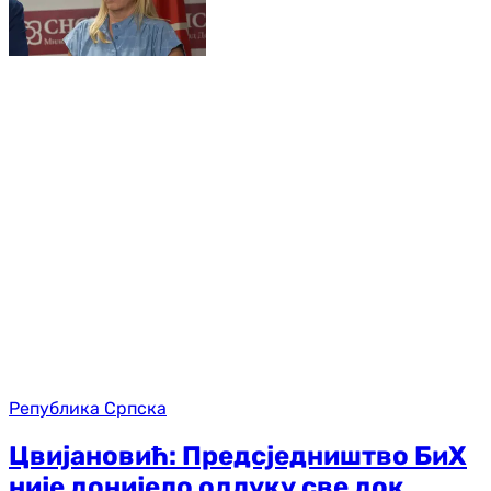
Република Српска
Цвијановић: Предсједништво БиХ
није донијело одлуку све док