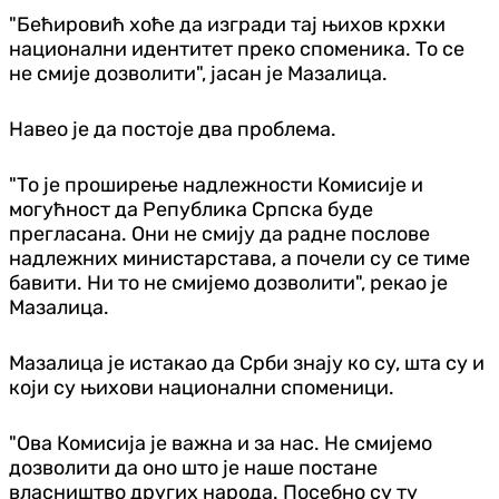
"Бећировић хоће да изгради тај њихов крхки
национални идентитет преко споменика. То се
не смије дозволити", јасан је Мазалица.
Навео је да постоје два проблема.
"То је проширење надлежности Комисије и
могућност да Република Српска буде
прегласана. Они не смију да радне послове
надлежних министарстава, а почели су се тиме
бавити. Ни то не смијемо дозволити", рекао је
Мазалица.
Мазалица је истакао да Срби знају ко су, шта су и
који су њихови национални споменици.
"Ова Комисија је важна и за нас. Не смијемо
дозволити да оно што је наше постане
власништво других народа. Посебно су ту