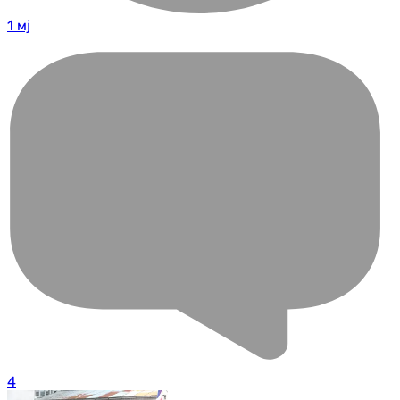
1 мј
4