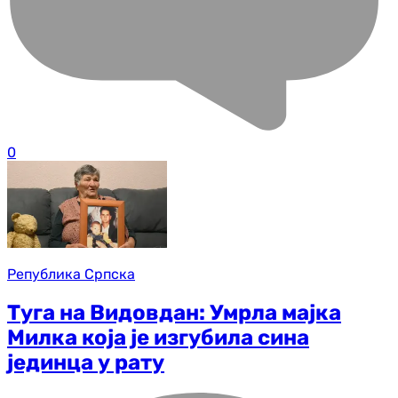
0
Република Српска
Туга на Видовдан: Умрла мајка
Милка која је изгубила сина
јединца у рату