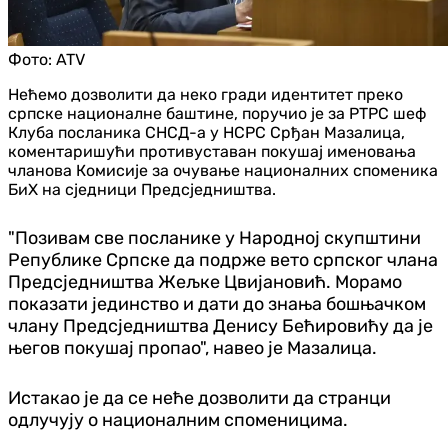
Фото:
ATV
Нећемо дозволити да неко гради идентитет преко
српске националне баштине, поручио је за РТРС шеф
Клуба посланика СНСД-а у НСРС Срђан Мазалица,
коментаришући противуставан покушај именовања
чланова Комисије за очување националних споменика
БиХ на сједници Предсједништва.
"Позивам све посланике у Народној скупштини
Републике Српске да подрже вето српског члана
Предсједништва Жељке Цвијановић. Морамо
показати јединство и дати до знања бошњачком
члану Предсједништва Денису Бећировићу да је
његов покушај пропао", навео је Мазалица.
Истакао је да се неће дозволити да странци
одлучују о националним споменицима.