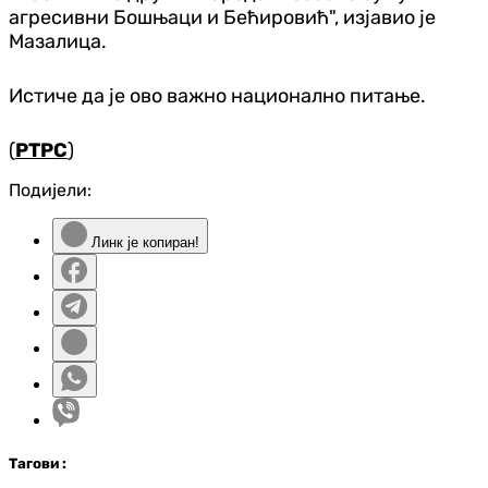
агресивни Бошњаци и Бећировић", изјавио је
Мазалица.
Истиче да је ово важно национално питање.
(
РТРС
)
Подијели:
Линк је копиран!
Таг
ови
: