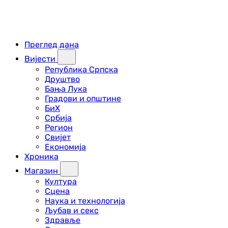
Преглед дана
Вијести
Република Српска
Друштво
Бања Лука
Градови и општине
БиХ
Србија
Регион
Свијет
Економија
Хроника
Магазин
Култура
Сцена
Наука и технологија
Љубав и секс
Здравље