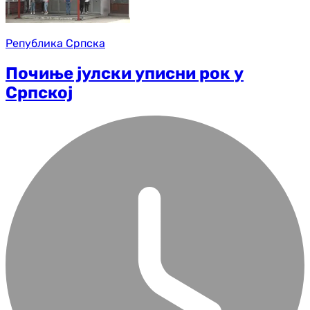
Република Српска
Почиње јулски уписни рок у
Српској