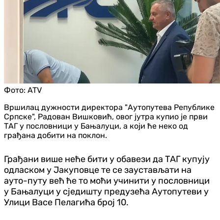
Фото:
ATV
Вршилац дужности директора "Аутопутева Републике
Српске", Радован Вишковић, овог јутра купио је први
ТАГ у пословници у Бањалуци, а који ће неко од
грађана добити на поклон.
Грађани више неће бити у обавези да ТАГ купују
одласком у Јакуповце те се заустављати на
ауто-путу већ ће то моћи учинити у пословници
у Бањалуци у сједишту предузећа Аутопутеви у
Улици Васе Пелагића број 10.