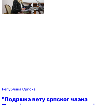
Република Српска
"Подршка вету српског члана