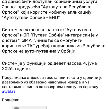
од данас бити доступан корисницима услуга
Јавног предузећа "Аутопутеви Републике
Српске", који користе мобилну апликацију
"Аутопутеви Српске - ЕНП".
Систем електронске наплате "Аутопутева
Српске" и ЈП "Путеви Србије" интегрисан је у
систем "Toll4All", чиме ће се омогућити
кориштење ТАГ уређаја корисника из Републике
Српске на ауто-путевима у Србији.
Систем је у функцији од девет часова, 4. јуна
2026. године.
Преузимање дијелова текста или текста у цјелини је
дозвољено уз обавезно навођење извора и уз
постављање линка ка изворном тексту на порталу
atvbl.rs
.
Подијели: