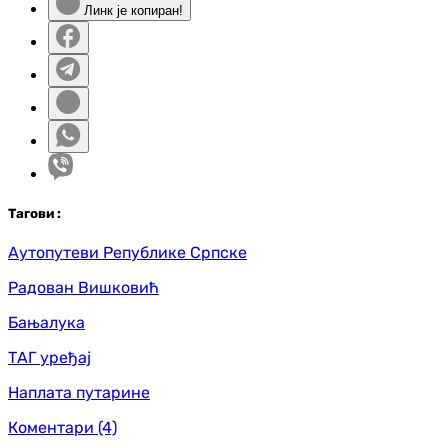
Линк је копиран!
Таг
ови
:
Аутопутеви Републике Српске
Радован Вишковић
Бањалука
ТАГ уређај
Наплата путарине
Коментари
(4)