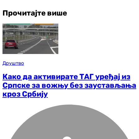
Прочитајте више
Друштво
Како да активирате ТАГ уређај из
Српске за вожњу без заустављања
кроз Србију