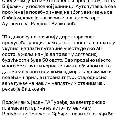
Средином јуна биће отворено и продајно мјесто у
Бијељини у пословној јединици Аутопутева, а ова
промјена је посебно значајна због увезивања са
Србијом, како је нагласио и в.д. директора
Аутопутева, Радован Вишковић.
"По доласку на позицију директора овог
предузећа, увидио сам да електронска наплата у
укупној наплати путарине учествује око 30
одсто, а жеља нам је да то већ у догледној
будућности буде 50 одсто. Ово продајно мјесто
много ће значити корисницима с обзиром на то
да смо у сезони годишњих одмора када имамо и
повећани прилив и транзит туриста, односно
веће гужве на нашим наплатним станицама",
рекао је Вишковић
Подсјећамо, један ТАГ уређај за електронско
плаћање путарине на ауто-путевима у
Републици Српској и Србији - новитет је, који ће