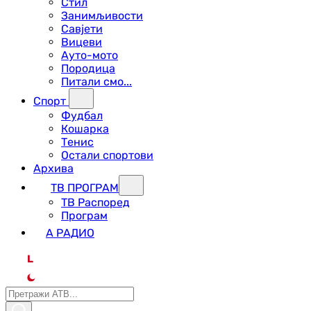
Стил
Занимљивости
Савјети
Вицеви
Ауто-мото
Породица
Питали смо...
Спорт
Фудбал
Кошарка
Тенис
Остали спортови
Архива
ТВ ПРОГРАМ
ТВ Распоред
Програм
А РАДИО
L