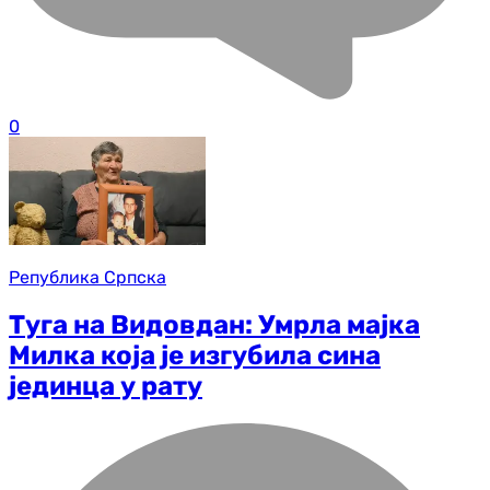
0
Република Српска
Туга на Видовдан: Умрла мајка
Милка која је изгубила сина
јединца у рату