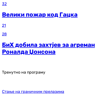
32
Велики пожар код Гацка
21
28
БиХ добила захтјев за агреман
Роналда Џонсона
Тренутно на програму
Стање на граничним прелазима