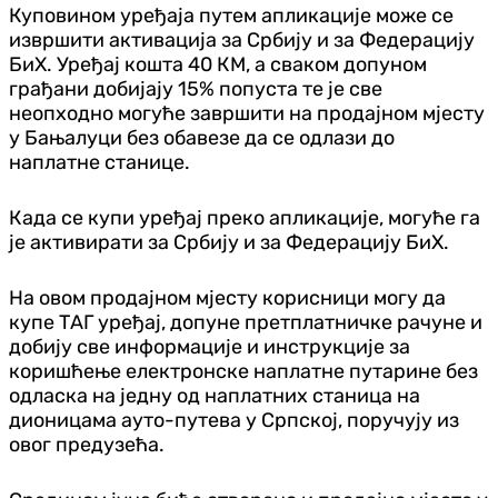
Куповином уређаја путем апликације може се
извршити активација за Србију и за Федерацију
БиХ. Уређај кошта 40 КМ, а сваком допуном
грађани добијају 15% попуста те је све
неопходно могуће завршити на продајном мјесту
у Бањалуци без обавезе да се одлази до
наплатне станице.
Када се купи уређај преко апликације, могуће га
је активирати за Србију и за Федерацију БиХ.
На овом продајном мјесту корисници могу да
купе ТАГ уређај, допуне претплатничке рачуне и
добију све информације и инструкције за
коришћење електронске наплатне путарине без
одласка на једну од наплатних станица на
дионицама ауто-путева у Српској, поручују из
овог предузећа.