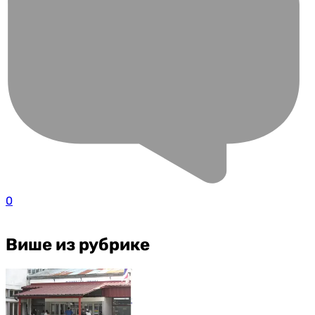
0
Више из рубрике