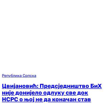
Република Српска
Цвијановић: Предсједништво БиХ
није донијело одлуку све док
НСРС о њој не да коначан став