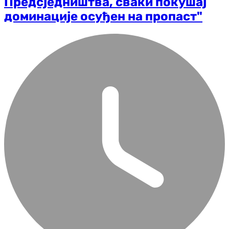
Предсједништва, сваки покушај
доминације осуђен на пропаст"