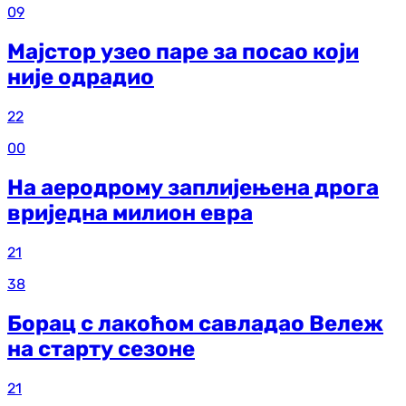
09
Мајстор узео паре за посао који
није одрадио
22
00
На аеродрому заплијењена дрога
вриједна милион евра
21
38
Борац с лакоћом савладао Вележ
на старту сезоне
21