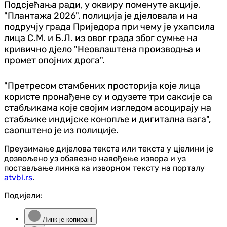
Подсјећања ради, у оквиру поменуте акције,
"Плантажа 2026", полиција је дјеловала и на
подручју града Приједора при чему је ухапсила
лица С.М. и Б.Л. из овог града због сумње на
кривично дјело "Неовлаштена производња и
промет опојних дрога".
"Претресом стамбених просторија које лица
користе пронађене су и одузете три саксије са
стабљикама које својим изгледом асоцирају на
стабљике индијске конопље и дигитална вага",
саопштено је из полиције.
Преузимање дијелова текста или текста у цјелини је
дозвољено уз обавезно навођење извора и уз
постављање линка ка изворном тексту на порталу
atvbl.rs
.
Подијели:
Линк је копиран!