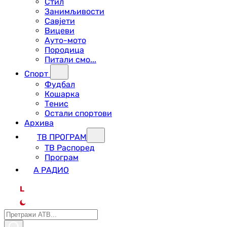
Стил
Занимљивости
Савјети
Вицеви
Ауто-мото
Породица
Питали смо...
Спорт
Фудбал
Кошарка
Тенис
Остали спортови
Архива
ТВ ПРОГРАМ
ТВ Распоред
Програм
А РАДИО
L