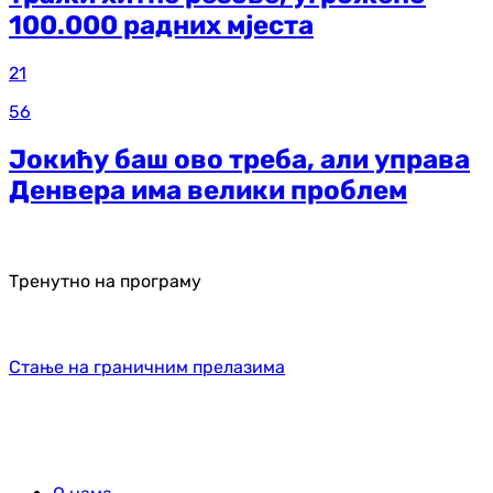
100.000 радних мјеста
21
56
Јокићу баш ово треба, али управа
Денвера има велики проблем
Тренутно на програму
Стање на граничним прелазима