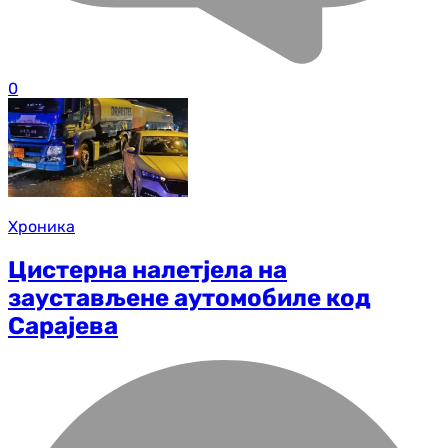
0
Хроника
Цистерна налетјела на
заустављене аутомобиле код
Сарајева