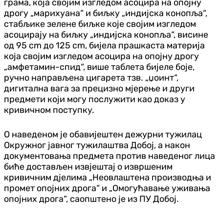
грама, која својим изгледом асоцира на опојну
дрогу „марихуана“ и биљку „индијска конопља“,
стабљике зелене биљке које својим изгледом
асоцирају на биљку „индијска конопља“, висине
од 95 cm до 125 cm, бијела прашкаста материја
која својим изгледом асоцира на опојну дрогу
„амфетамин-спид“, више таблета бијеле боје,
ручно направљена цигарета тзв. „џоинт“,
дигитална вага за прецизно мјерење и други
предмети који могу послужити као доказ у
кривичном поступку.
О наведеном је обавијештен дежурни тужилац
Окружног јавног тужилаштва Добој, а након
документовања предмета против наведеног лица
биће достављен извјештај о извршеним
кривичним дјелима „Неовлаштена производња и
промет опојних дрога“ и „Омогућавање уживања
опојних дрога“, саопштено је из ПУ Добој.