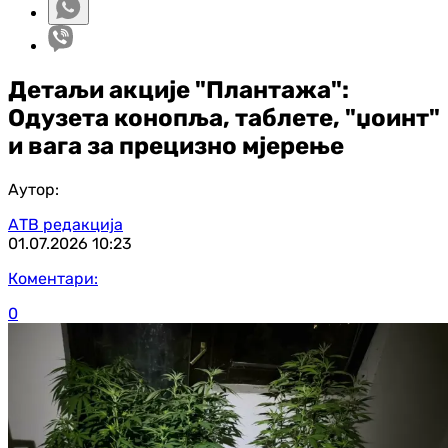
Детаљи акције "Плантажа":
Одузета конопља, таблете, "џоинт"
и вага за прецизно мјерење
Аутор:
АТВ редакција
01.07.2026
10:23
Коментари:
0