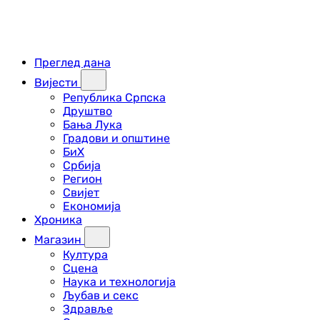
Преглед дана
Вијести
Република Српска
Друштво
Бања Лука
Градови и општине
БиХ
Србија
Регион
Свијет
Економија
Хроника
Магазин
Култура
Сцена
Наука и технологија
Љубав и секс
Здравље