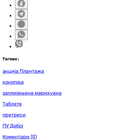
Таг
ови
:
акција Плантажа
конопља
заплијењена марихуана
Таблете
претреси
ПУ Добој
Коментари
(0)