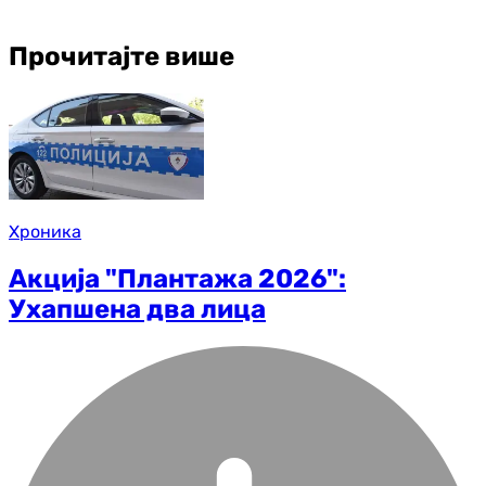
Прочитајте више
Хроника
Акција "Плантажа 2026":
Ухапшена два лица