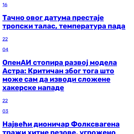
16
Тачно овог датума престаје
тропски талас, температура пада
22
04
ОпенАИ стопира развој модела
Астра: Критичан због тога што
може сам да изводи сложене
хакерске нападе
22
03
Највећи дионичар Фолксвагена
тражи хитне резове, угрожено