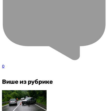
0
Више из рубрике