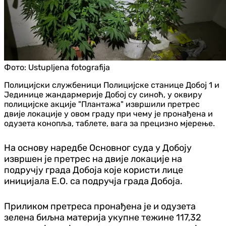
Фото:
Ustupljena fotografija
Полицијски службеници Полицијске станице Добој 1 и
Јединице жандармерије Добој су синоћ, у оквиру
полицијске акције "Плантажа" извршили претрес
двије локације у овом граду при чему је пронађена и
одузета конопља, таблете, вага за прецизно мјерење.
На основу наредбе Основног суда у Добоју
извршен је претрес на двије локације на
подручју града Добоја које користи лице
иницијала Е.О. са подручја града Добоја.
Приликом претреса пронађена је и одузета
зелена биљна материја укупне тежине 117,32