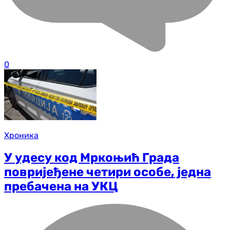
0
Хроника
У удесу код Мркоњић Града
повријеђене четири особе, једна
пребачена на УКЦ