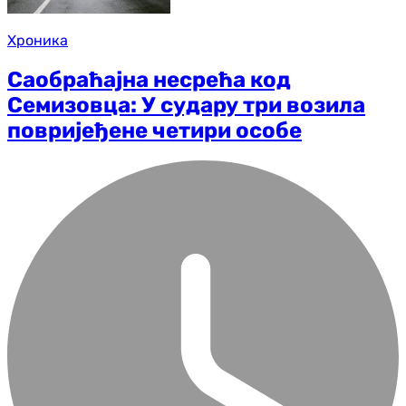
Хроника
Саобраћајна несрећа код
Семизовца: У судару три возила
повријеђене четири особе