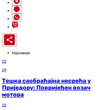
Најновије
22
29
Тешка саобраћајна несрећа у
Приједору: Повријеђен возач
мотора
22