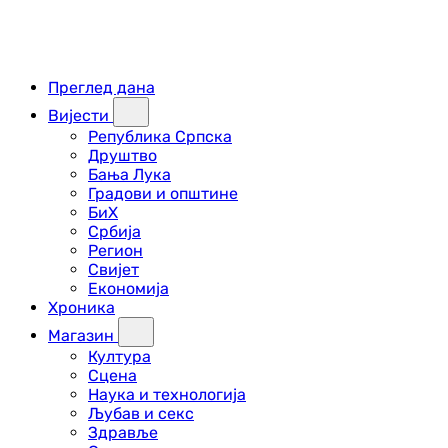
Преглед дана
Вијести
Република Српска
Друштво
Бања Лука
Градови и општине
БиХ
Србија
Регион
Свијет
Економија
Хроника
Магазин
Култура
Сцена
Наука и технологија
Љубав и секс
Здравље