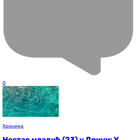
0
Хроника
Нестао младић (23) у Дрини: У