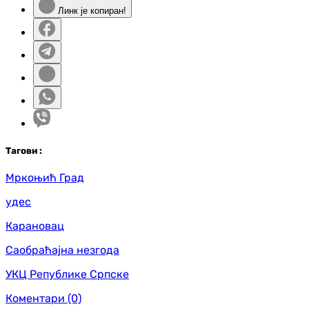
Линк је копиран!
Таг
ови
:
Мркоњић Град
удес
Карановац
Саобраћајна незгода
УКЦ Републике Српске
Коментари
(0)