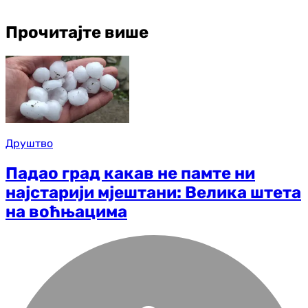
Прочитајте више
Друштво
Падао град какав не памте ни
најстарији мјештани: Велика штета
на воћњацима