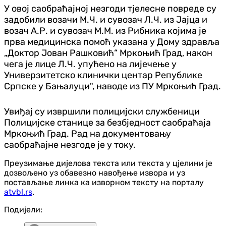
У овој саобраћајној незгоди тјелесне повреде су
задобили возачи М.Ч. и сувозач Л.Ч. из Јајца и
возач А.Р. и сувозач М.М. из Рибника којима је
прва медицинска помоћ указана у Дому здравља
„Доктор Јован Рашковић“ Мркоњић Град, након
чега је лице Л.Ч. упућено на лијечење у
Универзитетско клинички центар Републике
Српске у Бањалуци", наводе из ПУ Мркоњић Град.
Увиђај су извршили полицијски службеници
Полицијске станице за безбједност саобраћаја
Мркоњић Град. Рад на документовању
саобраћајне незгоде је у току.
Преузимање дијелова текста или текста у цјелини је
дозвољено уз обавезно навођење извора и уз
постављање линка ка изворном тексту на порталу
atvbl.rs
.
Подијели: