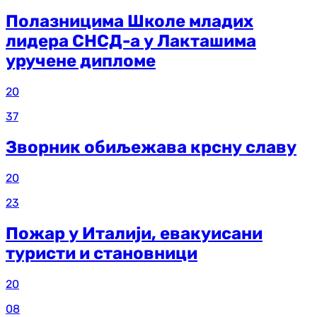
Полазницима Школе младих
лидера СНСД-а у Лакташима
уручене дипломе
20
37
Зворник обиљежава крсну славу
20
23
Пожар у Италији, евакуисани
туристи и становници
20
08