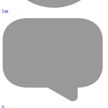
1 мј
0