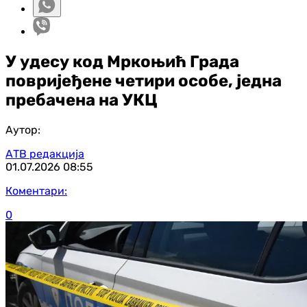
У удесу код Мркоњић Града
повријеђене четири особе, једна
пребачена на УКЦ
Аутор:
АТВ редакција
01.07.2026
08:55
Коментари:
0