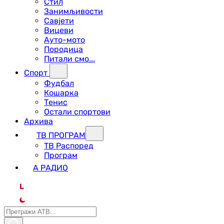
Стил
Занимљивости
Савјети
Вицеви
Ауто-мото
Породица
Питали смо...
Спорт
Фудбал
Кошарка
Тенис
Остали спортови
Архива
ТВ ПРОГРАМ
ТВ Распоред
Програм
А РАДИО
L