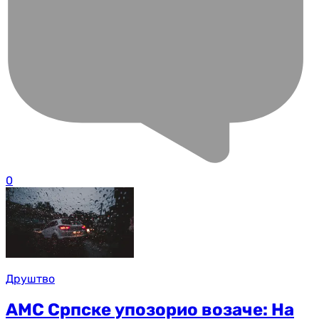
0
Друштво
АМС Српске упозорио возаче: На