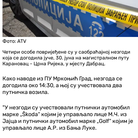
Фото:
ATV
Четири особе повријеђене су у саобраћајној незгоди
која се догодила јуче, 30. јуна на магистралном путу
Карановац - Црна Ријека, у мјесту Дабрац.
Како наводе из ПУ Мркоњић Град, незгода се
догодила око 14:30, а њој су учествовала два
путничка возила.
"У незгоди су учествовали путнички аутомобил
марке „Škoda“ којим је управљало лице М.Ч. из
Јајца и путнички аутомобил марке „Golf“ којим је
управљало лице А.Р. из Бања Луке.