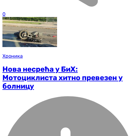
0
Хроника
Нова несрећа у БиХ:
Мотоциклиста хитно превезен у
болницу