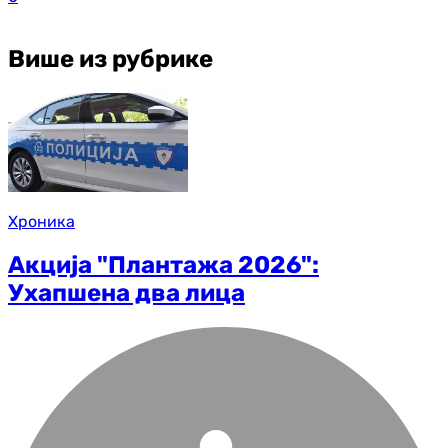
Више из рубрике
Хроника
Акција "Плантажа 2026":
Ухапшена два лица