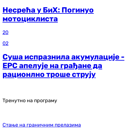
Несрећа у БиХ: Погинуо
мотоциклиста
20
02
Суша испразнила акумулације -
ЕРС апелује на грађане да
рационлно троше струју
Тренутно на програму
Стање на граничним прелазима