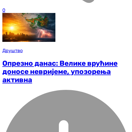
0
Друштво
Опрезно данас: Велике врућине
доносе невријеме, упозорења
активна