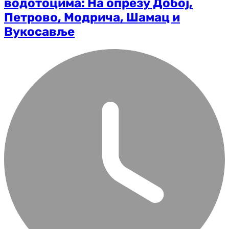
водотоцима: На опрезу Добој,
Петрово, Модрича, Шамац и
Вукосавље