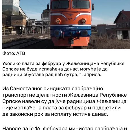
Фото:
АТВ
Уколико плата за фебруар у Жељезницама Републике
Српске не буде исплаћена данас, могуће је да
радници обуставе рад већ сутра, 1. априла.
Из Самосталног синдиката саобраћајно
транспортне дјелатности Жељезница Републике
Српске навели су да јуче радницима Жељезница
није исплаћена плата за фебруар и подсјетили
да законски рок за исплату истиче данас.
Наводе да је 16. фебруара министар саобраћаја и