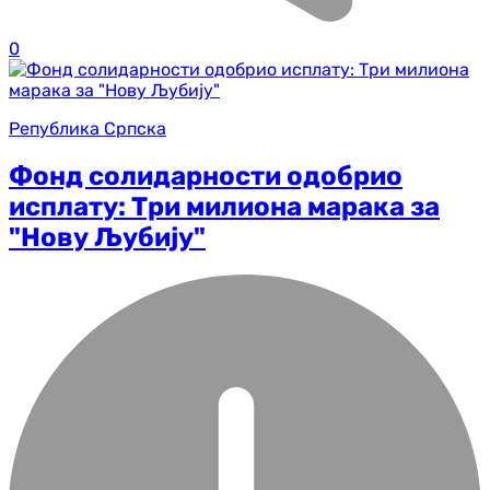
0
Република Српска
Фонд солидарности одобрио
исплату: Три милиона марака за
"Нову Љубију"