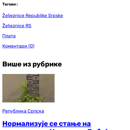
Таг
ови
:
Željeznice Republike Srpske
Željeznice RS
Плата
Коментари
(0)
Више из рубрике
Република Српска
Нормализује се стање на