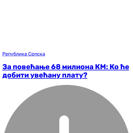
Република Српска
За повећање 68 милиона КМ: Ко ће
добити увећану плату?