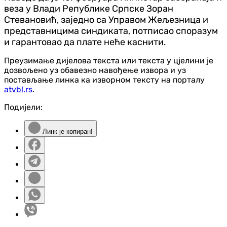
веза у Влади Републике Српске Зоран
Стевановић, заједно са Управом Жељезница и
представницима синдиката, потписао споразум
и гарантовао да плате неће каснити.
Преузимање дијелова текста или текста у цјелини је
дозвољено уз обавезно навођење извора и уз
постављање линка ка изворном тексту на порталу
atvbl.rs
.
Подијели:
Линк је копиран!