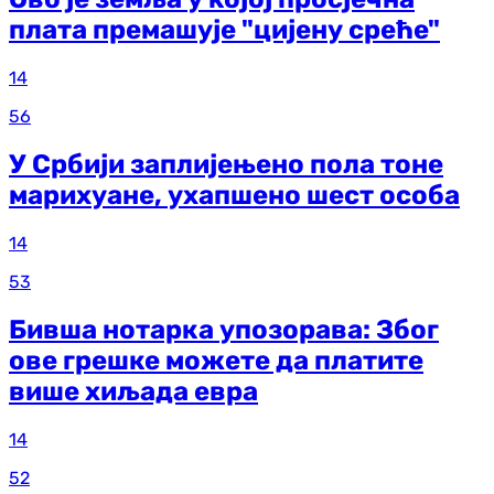
плата премашује "цијену среће"
14
56
У Србији заплијењено пола тоне
марихуане, ухапшено шест особа
14
53
Бивша нотарка упозорава: Због
ове грешке можете да платите
више хиљада евра
14
52