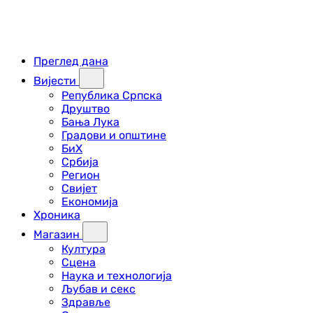
Преглед дана
Вијести
Република Српска
Друштво
Бања Лука
Градови и општине
БиХ
Србија
Регион
Свијет
Економија
Хроника
Магазин
Култура
Сцена
Наука и технологија
Љубав и секс
Здравље