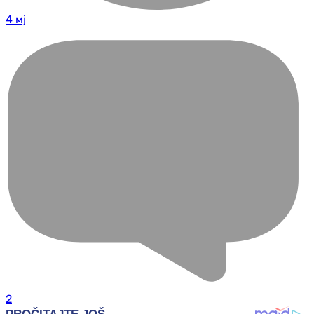
4 мј
2