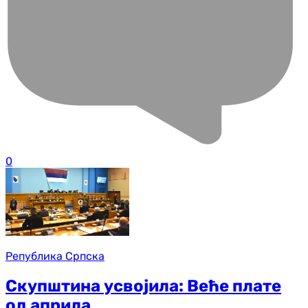
0
Република Српска
Скупштина усвојила: Веће плате
од априла