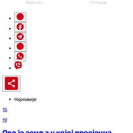
Најновије
15
19
Ово је земља у којој просјечна