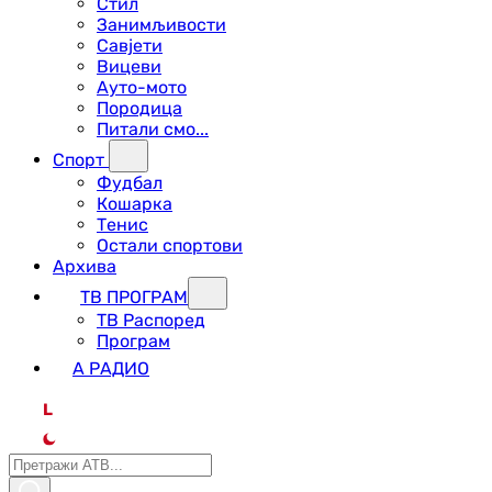
Стил
Занимљивости
Савјети
Вицеви
Ауто-мото
Породица
Питали смо...
Спорт
Фудбал
Кошарка
Тенис
Остали спортови
Архива
ТВ ПРОГРАМ
ТВ Распоред
Програм
А РАДИО
L