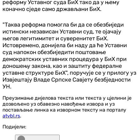
реформу Уставног суда БиХ тако да у њему
коначно сједе само држављани БиХ.
"Таква реформа помогла би да се обезбиједи
истински независан Уставни суд, те ојачају
његов легитимитет и суверенитет БиХ.
Истовремено, донијела би наду да ће Уставни
суд напокон обезбиједити поштовање
демократских уставних процедура у БиХ при
доношењу закона, као и заштиту федералне
уставне структуре БиХ", поручује се у прилогу уз
Извјештају Владе Српске Савјету безбједности
УН.
Преузимање дијелова текста или текста у цјелини је
дозвољено уз обавезно навођење извора и уз
постављање линка ка изворном тексту на порталу
atvbl.rs
.
Подијели: