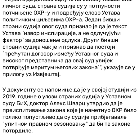
личног суда, стране судије су у потпуности
потчињене ОХР-у и подређују слово Устава
политичким циљевима ОХР-а. Један бивши
страни судија овог суда признао је да је текст
Устава `извор инспирације, а не одлучујући
фактор` за доношење одлука. Други бивши
страни судија чак је и признао да постоји
`прећутан договор између Уставног суда и
високог представника да овај суд увијек
потврђује меритум његових закона`", указује се у
прилогу уз Извјештај.
У документу се напомиње да је у својој студији из
2019. године о улози страних судија у Уставном
суду БиХ, доктор Алекс Шварц утврдио да је
преиспитивање закона које је наметнуо ОХР било
толико попустљиво да су судије прибјегавале
"упитном правном резоновању" да би те законе
потврдиле.