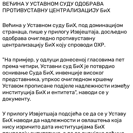
ВЕЋИНА У УСТАВНОМ СУДУ ОДОБРАВА
ПРОТИВУСТАВНУ ЦЕНТРАЛИЗАЦИЈУ БиХ
Већина у Уставном суду БиХ, под доминацијом
странаца, пише у прилогу Извјештаја, досљедно
одобрава очигледно противуставну
централизацију БиХ коју спроводи ОХР.
"На примјер, у одлуци донесеној гласовима пет
према четири, Уставни суд БиХ је потврдио
оснивање Суда БиХ, инвенције високог
представника, упркос очигледном кршењу
Уставом прописане под‌јеле надлежности између
институција БиХ и ентитета", наводи се у
документу.
У прилогу Извјетшаја подсјећа се да се у Уставу
БиХ наводи да надлежности и овлаштења која
нису изричито дата институцијама БиХ