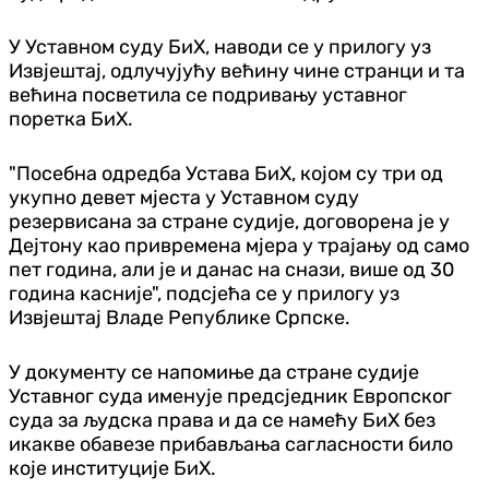
У Уставном суду БиХ, наводи се у прилогу уз
Извјештај, одлучујућу већину чине странци и та
већина посветила се подривању уставног
поретка БиХ.
"Посебна одредба Устава БиХ, којом су три од
укупно девет мјеста у Уставном суду
резервисана за стране судије, договорена је у
Дејтону као привремена мјера у трајању од само
пет година, али је и данас на снази, више од 30
година касније", подсјећа се у прилогу уз
Извјештај Владе Републике Српске.
У документу се напомиње да стране судије
Уставног суда именује предсједник Европског
суда за људска права и да се намећу БиХ без
икакве обавезе прибављања сагласности било
које институције БиХ.