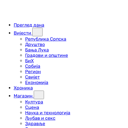
Преглед дана
Вијести
Република Српска
Друштво
Бања Лука
Градови и општине
БиХ
Србија
Регион
Свијет
Економија
Хроника
Магазин
Култура
Сцена
Наука и технологија
Љубав и секс
Здравље