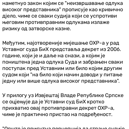
наметнуо закон којим се "неизвршавање одлука
високог представника" прописује као кривично
д‌јело, чиме се сваки судија који се успротиви
његовим противправним одлукама излаже
ризику од затворске казне.
Међутим, најотвореније мијешање ОХР-а у рад
Уставног суда БиХ представља декрет из 2006.
године, који је и даље на снази, а којим је
поништена једна одлука Суда и забрањен сваки
поступак пред Уставним или било којим другим
судом који "на било који начин доводи у питање
једну или више одлука високог представника".
У прилогу уз Извјештај Владе Републике Српске
се оцјењује да је Уставни суд БиХ кротко
прихватио овај противправни декрет ОХР-а,
чиме је практично пристао на подређеност.
"Опште је присутна перцепција да стране судије