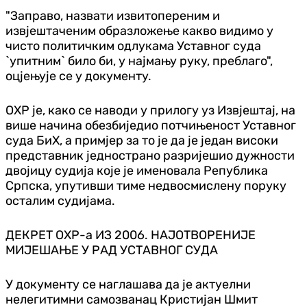
"Заправо, назвати извитопереним и
извјештаченим образложење какво видимо у
чисто политичким одлукама Уставног суда
`упитним` било би, у најмању руку, преблаго",
оцјењује се у документу.
ОХР је, како се наводи у прилогу уз Извјештај, на
више начина обезбиједио потчињеност Уставног
суда БиХ, а примјер за то је да је један високи
представник једнострано разријешио дужности
двојицу судија које је именовала Република
Српска, упутивши тиме недвосмислену поруку
осталим судијама.
ДЕКРЕТ ОХР-а ИЗ 2006. НАЈОТВОРЕНИЈЕ
МИЈЕШАЊЕ У РАД УСТАВНОГ СУДА
У документу се наглашава да је актуелни
нелегитимни самозванац Кристијан Шмит