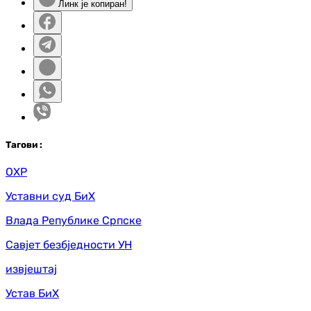
Линк је копиран!
Таг
ови
:
ОХР
Уставни суд БиХ
Влада Републике Српске
Савјет безбједности УН
извјештај
Устав БиХ