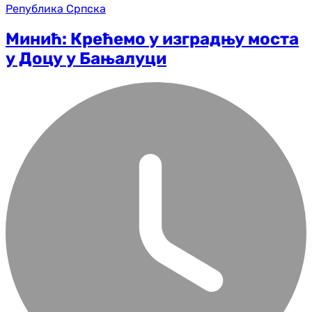
Република Српска
Минић: Крећемо у изградњу моста
у Доцу у Бањалуци