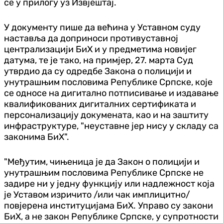
се у прилогу уз Извјештај.
У документу пише да већина у Уставном суду
наставља да доприноси противуставној
централизацији БиХ и у предметима новијег
датума, те је тако, на примјер, 27. марта Суд
утврдио да су одредбе Закона о полицији и
унутрашњим пословима Републике Српске, које
се односе на дигитално потписивање и издавање
квалификованих дигиталних сертификата и
персонализацију докумената, као и на заштиту
инфраструктуре, "неуставне јер нису у складу са
законима БиХ".
"Међутим, чињеница је да Закон о полицији и
унутрашњим пословима Републике Српске не
задире ни у једну функцију или надлежност која
је Уставом изричито /или чак имплицитно/
повјерена институцијама БиХ. Управо су закони
БиХ, а не закон Републике Српске, у супротности