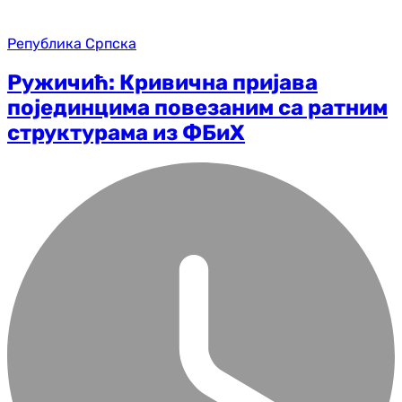
Република Српска
Ружичић: Кривична пријава
појединцима повезаним са ратним
структурама из ФБиХ