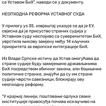
са Уставом БиХ", наводи се у документу.
НЕОПХОДНА РЕФОРМА УСТАВНОГ СУДА
У прилогу уз 35. извјештај указује се да је ЕУ,
свјесна да је присуство страних судија у
Уставном суду неспојиво са суверенитетом БиХ,
уврстила њихову замјену међу 14 кључних
приоритета за европске интеграције БиХ.
Из Владе Српске истичу да Устав омогућава да
стране судије буду замијењене држављанима
БиХ посредством обичног закона, али бошњачке
политичке странке, знајући да су им стране
судије чврсти савезници, блокирају ову
неопходну реформу.
"У крајњој линији, поштовање одлука сваке
институције правосуђа почива искључиво на