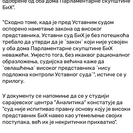
одобрене од оба дома Парламентарне скупштине
БиХ".
"Сходно томе, када је пред Уставним судом
оспорено наметање закона од високог
представника, Уставни суд БиХ је без потешкоћа
требало да утврди да је `закон` који није усвојен
у оба дома Парламентарне скупштине БиХ
неважећи. Умјесто тога, без икаквог рационалног
образложења, судијска већина каже да
`овлашћења` високог представника `нису
подложна контроли Уставног суда`", истиче се у
прилогу.
У документу се напомиње да се у студији
сарајевског центра "Аналитика" констатује да
"суд није испитивао правну основу коју је високи
представник БиХ навео као утемељење својих
поступака, већ их је некритички прихватио".