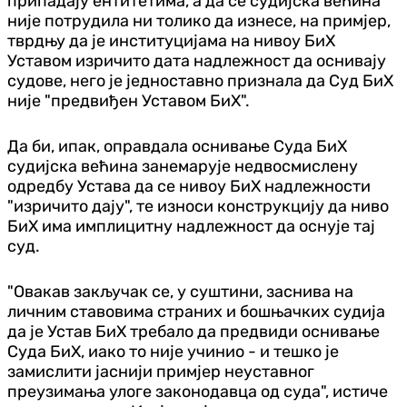
припадају ентитетима, а да се судијска већина
није потрудила ни толико да изнесе, на примјер,
тврдњу да је институцијама на нивоу БиХ
Уставом изричито дата надлежност да оснивају
судове, него је једноставно признала да Суд БиХ
није "предвиђен Уставом БиХ".
Да би, ипак, оправдала оснивање Суда БиХ
судијска већина занемарује недвосмислену
одредбу Устава да се нивоу БиХ надлежности
"изричито дају", те износи конструкцију да ниво
БиХ има имплицитну надлежност да оснује тај
суд.
"Овакав закључак се, у суштини, заснива на
личним ставовима страних и бошњачких судија
да је Устав БиХ требало да предвиди оснивање
Суда БиХ, иако то није учинио - и тешко је
замислити јаснији примјер неуставног
преузимања улоге законодавца од суда", истиче