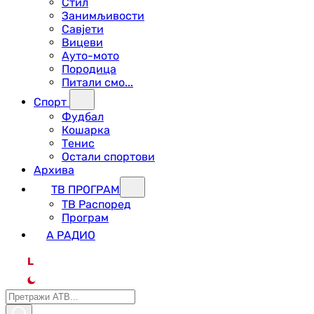
Стил
Занимљивости
Савјети
Вицеви
Ауто-мото
Породица
Питали смо...
Спорт
Фудбал
Кошарка
Тенис
Остали спортови
Архива
ТВ ПРОГРАМ
ТВ Распоред
Програм
А РАДИО
L