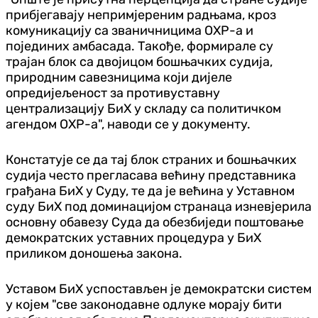
прибјегавају непримјереним радњама, кроз
комуникацију са званичницима ОХР-а и
појединих амбасада. Такође, формирале су
трајан блок са двојицом бошњачких судија,
природним савезницима који дијеле
опредијељеност за противуставну
централизацију БиХ у складу са политичком
агендом ОХР-а", наводи се у документу.
Констатује се да тај блок страних и бошњачких
судија често прегласава већину представника
грађана БиХ у Суду, те да је већина у Уставном
суду БиХ под доминацијом странаца изневјерила
основну обавезу Суда да обезбиједи поштовање
демократских уставних процедура у БиХ
приликом доношења закона.
Уставом БиХ успостављен је демократски систем
у којем "све законодавне одлуке морају бити