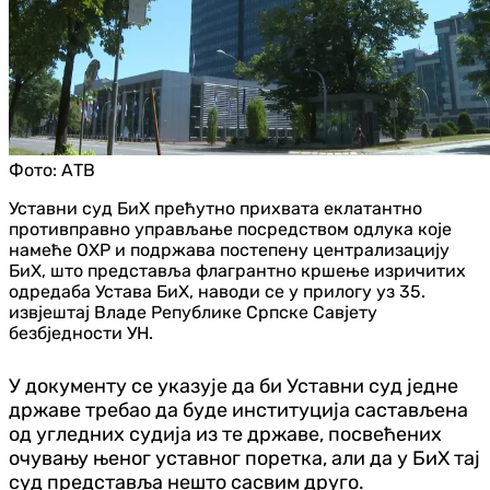
Фото:
АТВ
Уставни суд БиХ прећутно прихвата еклатантно
противправно управљање посредством одлука које
намеће ОХР и подржава постепену централизацију
БиХ, што представља флагрантно кршење изричитих
одредаба Устава БиХ, наводи се у прилогу уз 35.
извјештај Владе Републике Српске Савјету
безбједности УН.
У документу се указује да би Уставни суд једне
државе требао да буде институција састављена
од угледних судија из те државе, посвећених
очувању њеног уставног поретка, али да у БиХ тај
суд представља нешто сасвим друго.