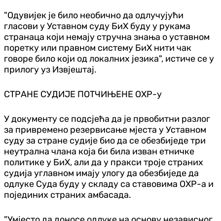
"Одувијек је било необично да одлучујући
гласови у Уставном суду БиХ буду у рукама
странаца који немају стручна знања о уставном
поретку или правном систему БиХ нити чак
говоре било који од локалних језика", истиче се у
прилогу уз Извјештај.
СТРАНЕ СУДИЈЕ ПОТЧИЊЕНЕ ОХР-у
У документу се подсјећа да је првобитни разлог
за привремено резервисање мјеста у Уставном
суду за стране судије био да се обезбиједе три
неутрална члана која би била изван етничке
политике у БиХ, али да у пракси троје страних
судија углавном имају улогу да обезбиједе да
одлуке Суда буду у складу са ставовима ОХР-а и
појединих страних амбасада.
"Умјесто да доносе одлуке на основу независног