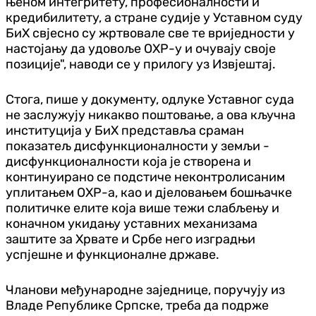
њеном интегритету, професионалности и
кредибилитету, а стране судије у Уставном суду
БиХ свјесно су жртвовале све те вриједности у
настојању да удовоље ОХР-у и очувају своје
позиције", наводи се у прилогу уз Извјештај.
Стога, пише у документу, одлуке Уставног суда
не заслужују никакво поштовање, а ова кључна
институција у БиХ представља сраман
показатељ дисфункционалности у земљи -
дисфункционалности која је створена и
континуирано се подстиче неконтролисаним
уплитањем ОХР-а, као и д‌јеловањем бошњачке
политичке елите која више тежи слабљењу и
коначном укидању уставних механизама
заштите за Хрвате и Србе него изградњи
успјешне и функционалне државе.
Чланови међународне заједнице, поручују из
Владе Републике Српске, треба да подрже