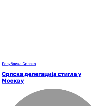
Република Српска
Српска делегација стигла у
Москву