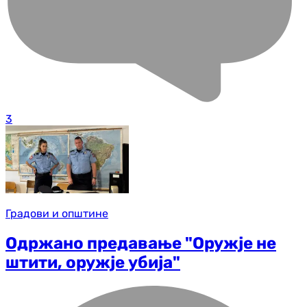
3
Градови и општине
Одржано предавање "Оружје не
штити, оружје убија"