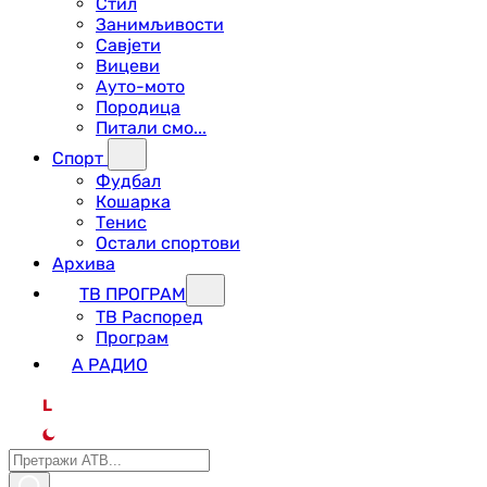
Стил
Занимљивости
Савјети
Вицеви
Ауто-мото
Породица
Питали смо...
Спорт
Фудбал
Кошарка
Тенис
Остали спортови
Архива
ТВ ПРОГРАМ
ТВ Распоред
Програм
А РАДИО
L