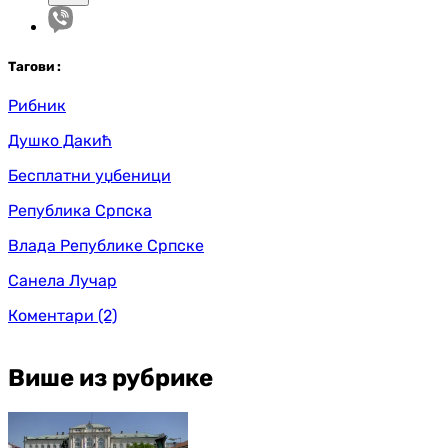
Таг
ови
:
Рибник
Душко Дакић
Бесплатни уџбеници
Република Српска
Влада Републике Српске
Санела Лучар
Коментари
(2)
Више из рубрике