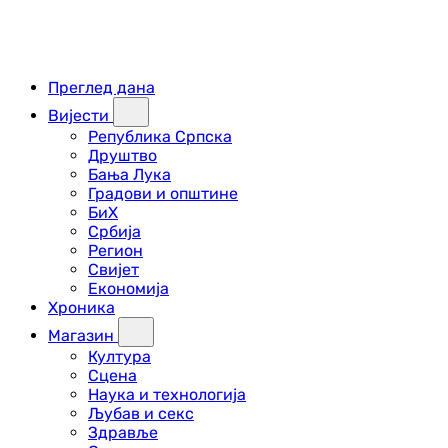
Преглед дана
Вијести
Република Српска
Друштво
Бања Лука
Градови и општине
БиХ
Србија
Регион
Свијет
Економија
Хроника
Магазин
Култура
Сцена
Наука и технологија
Љубав и секс
Здравље