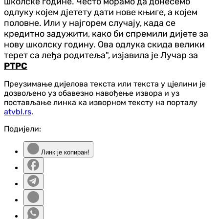
школске године. Често морамо да донесемо
одлуку којем дјетету дати нове књиге, а којем
половне. Или у најгорем случају, када се
кредитно задужити, како би спремили дијете за
нову школску годину. Ова одлука скида велики
терет са леђа родитеља", изјавила је Лучар за
РТРС
Преузимање дијелова текста или текста у цјелини је
дозвољено уз обавезно навођење извора и уз
постављање линка ка изворном тексту на порталу
atvbl.rs
.
Подијели:
Линк је копиран!