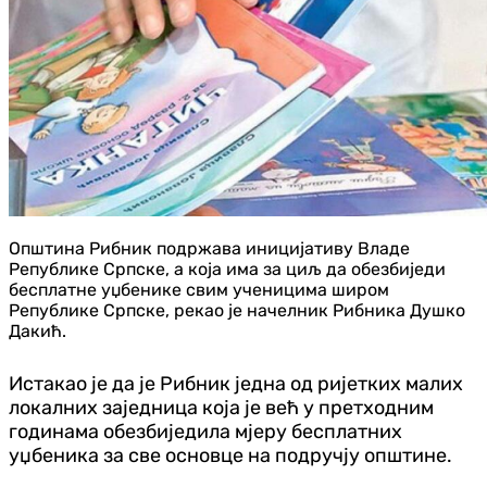
Општина Рибник подржава иницијативу Владе
Републике Српске, а која има за циљ да обезбиједи
бесплатне уџбенике свим ученицима широм
Републике Српске, рекао је начелник Рибника Душко
Дакић.
Истакао је да је Рибник једна од ријетких малих
локалних заједница која је већ у претходним
годинама обезбиједила мјеру бесплатних
уџбеника за све основце на подручју општине.