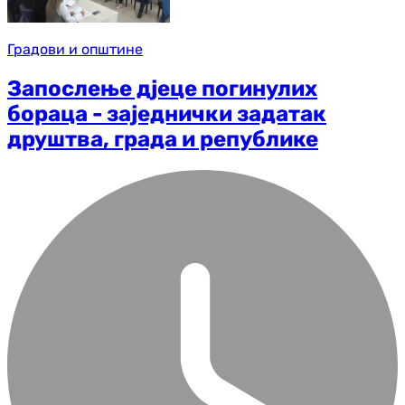
Градови и општине
Запослење дјеце погинулих
бораца - заједнички задатак
друштва, града и републике