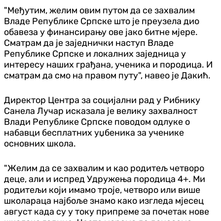
"Међутим, желим овим путом да се захвалим
Владе Републике Српске што је преузела дио
обавеза у финансирању ове јако битне мјере.
Сматрам да је заједнички наступ Владе
Републике Српске и локалних заједница у
интересу наших грађана, ученика и породица. И
сматрам да смо на правом путу", навео је Дакић.
Директор Центра за социјални рад у Рибнику
Санела Лучар исказала је велику захвалност
Влади Републике Српске поводом одлуке о
набавци бесплатних уџбеника за ученике
основних школа.
"Желим да се захвалим и као родитељ четворо
деце, али и испред Удружења породица 4+. Ми
родитељи који имамо троје, четворо или више
школараца најбоље знамо како изгледа мјесец
август када су у току припреме за почетак нове