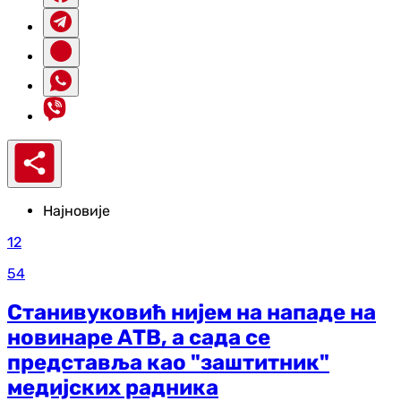
Најновије
12
54
Станивуковић нијем на нападе на
новинаре АТВ, а сада се
представља као "заштитник"
медијских радника