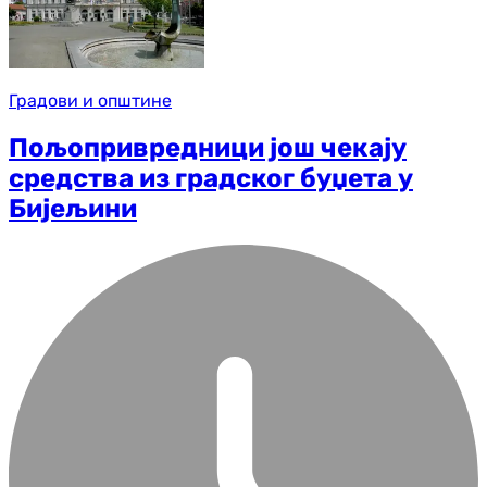
Градови и општине
Пољопривредници још чекају
средства из градског буџета у
Бијељини