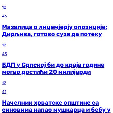
12
46
Мазалица о лицемјерју опозиције:
Дирљива, готово сузе да потеку
12
45
БДП у Српској би до краја године
могао достићи 20 милијарди
12
41
Начелник хрватске општине са
синовима напао мушкарца и бебу у