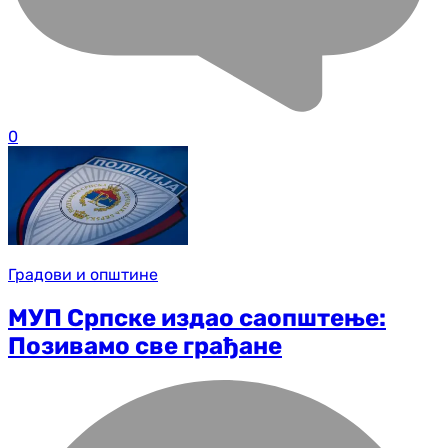
0
Градови и општине
МУП Српске издао саопштење:
Позивамо све грађане