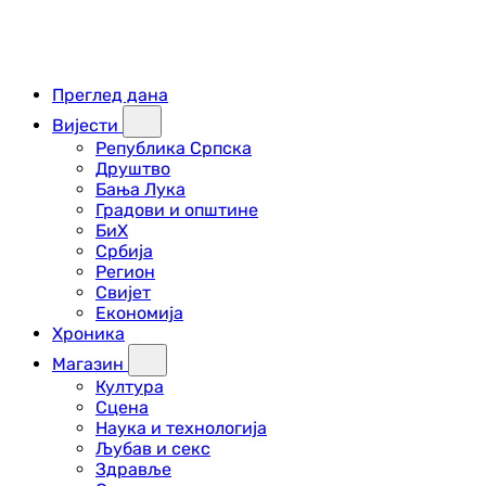
Преглед дана
Вијести
Република Српска
Друштво
Бања Лука
Градови и општине
БиХ
Србија
Регион
Свијет
Економија
Хроника
Магазин
Култура
Сцена
Наука и технологија
Љубав и секс
Здравље