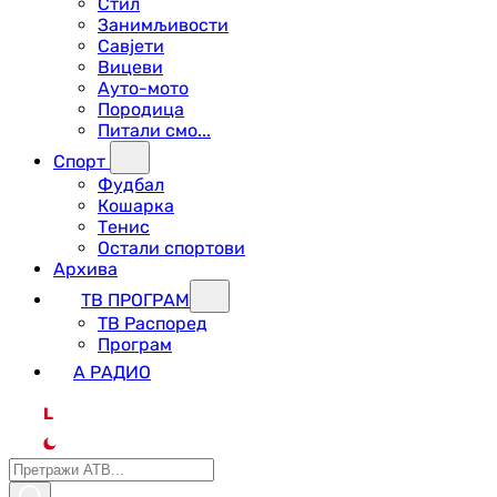
Стил
Занимљивости
Савјети
Вицеви
Ауто-мото
Породица
Питали смо...
Спорт
Фудбал
Кошарка
Тенис
Остали спортови
Архива
ТВ ПРОГРАМ
ТВ Распоред
Програм
А РАДИО
L