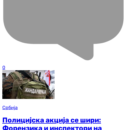
0
Србија
Полицијска акција се шири:
Форензика и инспектори на