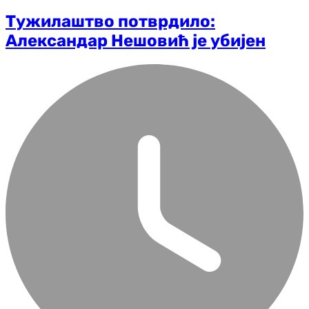
Тужилаштво потврдило:
Александар Нешовић је убијен