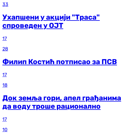
33
Ухапшени у акцији "Траса"
спроведен у ОЈТ
17
28
Филип Костић потписао за ПСВ
17
18
Док земља гори, апел грађанима
да воду троше рационално
17
10