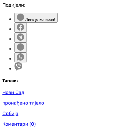
Подијели:
Линк је копиран!
Таг
ови
:
Нови Сад
пронађено тијело
Србија
Коментари
(0)