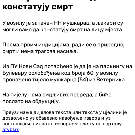
констатују смрт
У возилу је затечен НН мушкарац, а љекари су
могли само да констатују смрт на лицу мјеста.
Према првим индицијама, ради се о природној
смрт и нема трагова насиља.
Из ПУ Нови Сад потврђено је да је на паркингу на
Булевару ослобођења код броја 60, у возилу
пронађено тијело мушкарца (54) из Ветерника.
На тијелу нема видљивих повреда, а биће
послато на обдукцију.
Преузимање дијелова текста или текста у цјелини је
дозвољено уз обавезно навођење извора и уз
постављање линка ка изворном тексту на порталу
atvbl.rs
.