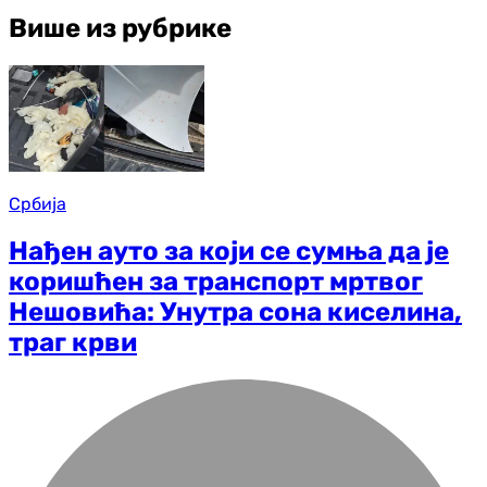
Више из рубрике
Србија
Нађен ауто за који се сумња да је
коришћен за транспорт мртвог
Нешовића: Унутра сона киселина,
траг крви