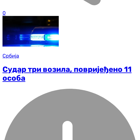
0
Србија
Судар три возила, повријеђено 11
особа