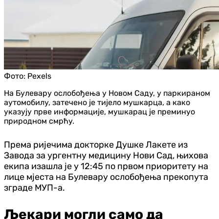
Фото:
Pexels
На Булевару ослобођења у Новом Саду, у паркираном
аутомобилу, затечено је тијело мушкарца, а како
указују прве информације, мушкарац је преминуо
природном смрћу.
Према ријечима докторке Душке Лакете из
Завода за ургентну медицину Нови Сад, њихова
екипа изашла је у 12:45 по првом приоритету на
лице мјеста на Булевару ослобођења прекопута
зграде МУП-а.
Љекари могли само да