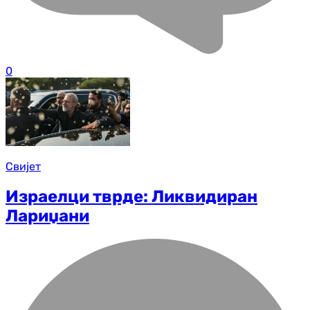
0
Свијет
Израелци тврде: Ликвидиран
Лариџани