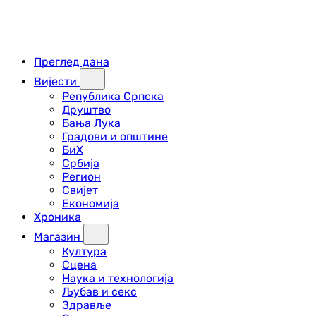
Преглед дана
Вијести
Република Српска
Друштво
Бања Лука
Градови и општине
БиХ
Србија
Регион
Свијет
Економија
Хроника
Магазин
Култура
Сцена
Наука и технологија
Љубав и секс
Здравље