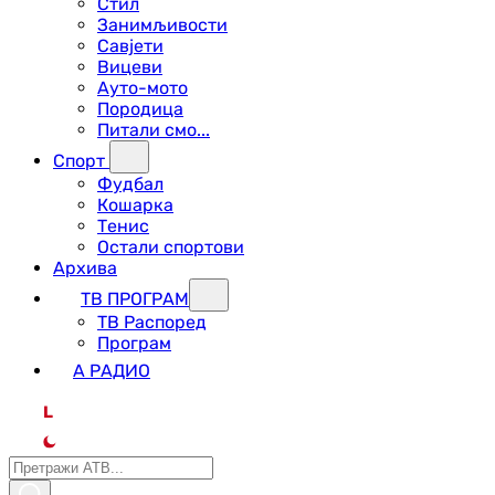
Стил
Занимљивости
Савјети
Вицеви
Ауто-мото
Породица
Питали смо...
Спорт
Фудбал
Кошарка
Тенис
Остали спортови
Архива
ТВ ПРОГРАМ
ТВ Распоред
Програм
А РАДИО
L