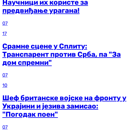
Научници их користе за
предвиђање урагана!
07
17
Срамне сцене у Сплиту:
Транспарент против Срба, па "За
дом спремни"
07
10
Шеф британске војске на фронту у
Украјини и језива замисао:
"Погодак поен"
07