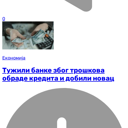
0
Економија
Тужили банке због трошкова
обраде кредита и добили новац