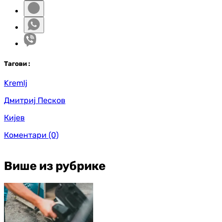
Таг
ови
:
Kremlj
Дмитриј Песков
Кијев
Коментари
(0)
Више из рубрике