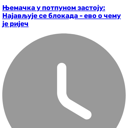
Њемачка у потпуном застоју:
Најављује се блокада - ево о чему
је ријеч