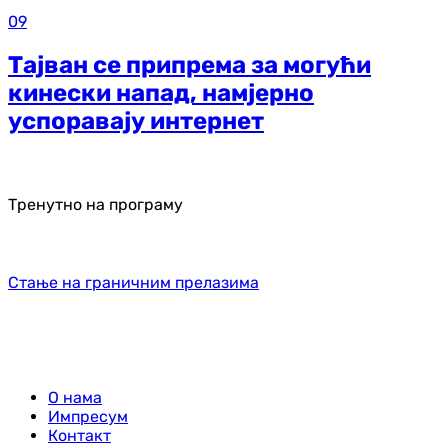
09
Тајван се припрема за могући
кинески напад, намјерно
успоравају интернет
Тренутно на програму
Стање на граничним прелазима
О нама
Импресум
Контакт