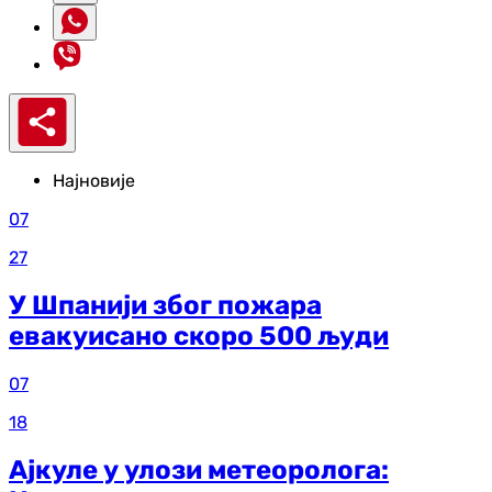
Најновије
07
27
У Шпанији због пожара
евакуисано скоро 500 људи
07
18
Ајкуле у улози метеоролога: