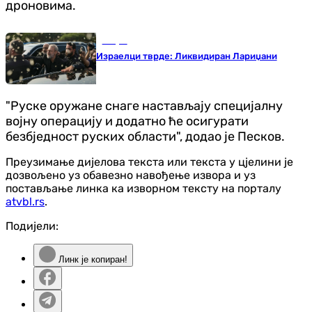
дроновима.
Свијет
Израелци тврде: Ликвидиран Лариџани
"Руске оружане снаге настављају специјалну
војну операцију и додатно ће осигурати
безбједност руских области", додао је Песков.
Преузимање дијелова текста или текста у цјелини је
дозвољено уз обавезно навођење извора и уз
постављање линка ка изворном тексту на порталу
atvbl.rs
.
Подијели:
Линк је копиран!