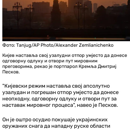
Фото:
Таnjug/AP Photo/Alexander Zemlianichenko
Кијев наставља свој узалудни отпор умјесто да донесе
одговорну одлуку и отвори пут мировним
преговорима, рекао је портпарол Кремља Дмитриј
Песков.
"Кијевски режим наставља свој апсолутно
узалудан и погрешан отпор умјесто да донесе
неопходну, одговорну одлуку и отвори пут за
наставак мировног процеса", навео је Песков.
Он је оштро осудио покушаје украјинских
оружаних снага да нападну руске области