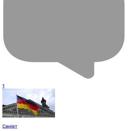
1
Свијет