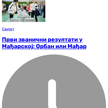
Свијет
Први званични резултати у
Мађарској: Орбан или Мађар