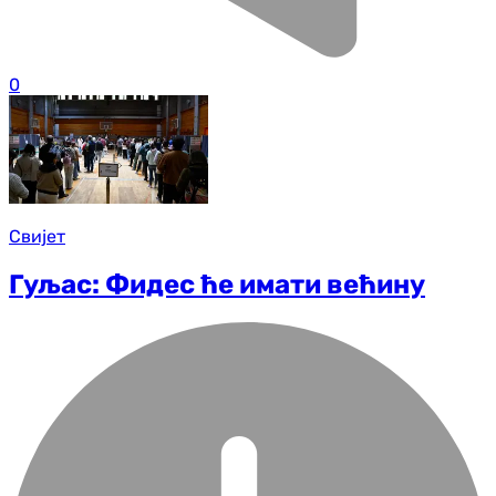
0
Свијет
Гуљас: Фидес ће имати већину