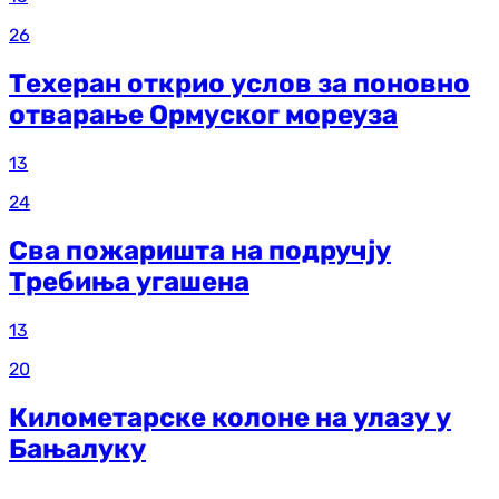
26
Техеран открио услов за поновно
отварање Ормуског мореуза
13
24
Сва пожаришта на подручју
Требиња угашена
13
20
Километарске колоне на улазу у
Бањалуку