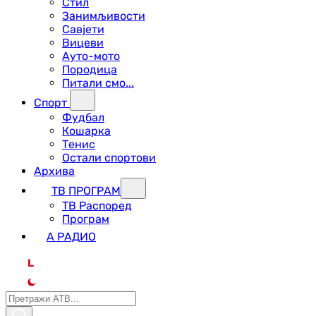
Стил
Занимљивости
Савјети
Вицеви
Ауто-мото
Породица
Питали смо...
Спорт
Фудбал
Кошарка
Тенис
Остали спортови
Архива
ТВ ПРОГРАМ
ТВ Распоред
Програм
А РАДИО
L