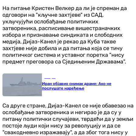
На питање Кристен Велкер да ли је спреман да
одговори на "кључне захтјеве" из САД,
укључујући ослобађање политичких
затвореника, расписивање вишестраначких
избора и признавање синдиката и слободних
медија, Дијаз-Канел је рекао да Куба такве
захтјеве није добила и да питања која се тичу
политичког система и уставног поретка "нису
предмет преговора са Сједињеним Државама".
Свијет
Иран објавио снимак драме: Ако не
послушате наређење
Са друге стране, Дијаз-Канел се није обавезао на
ослобађање затвореника и негирао је да су у
питању политички случајеви, тврдећи да у земљи
постоје људи који нису за револуцију и да се
"свакодневно изражавају", а да због тога нису у