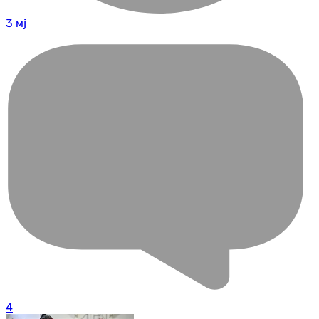
3 мј
4