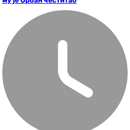
му је Орбан честитао