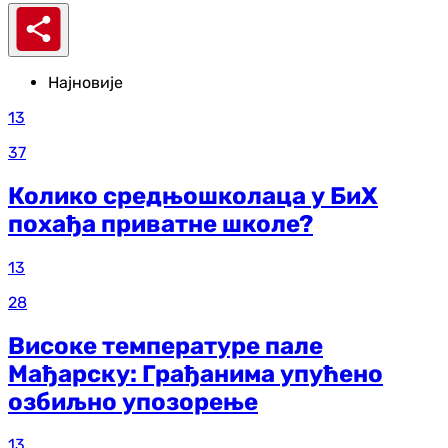
Најновије
13
37
Колико средњошколаца у БиХ
похађа приватне школе?
13
28
Високе температуре пале
Мађарску: Грађанима упућено
озбиљно упозорење
13