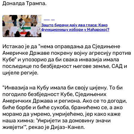
Доналда Трампа.
Свијет
Зашто бирачи дају два гласа: Како
функционишу избори у Мађарској?
Истакао је да "нема оправдања да Сједињене
Америчке Државе покрену војну агресију против
Кубе" и упозорио да би свака инвазија имала
посљедице по безбједност његове земље, САД и
цијеле регије.
"Инвазија на Кубу имала би своју цијену. То би
погодило безбједност Кубе, Сједињених
Америчких Држава и региона. Ако се то догоди,
биће борбе и биће сукоба, бранићемо се, а ако
морамо да умремо, умријећемо, јер како каже
наша химна: 'Умријети за домовину значи
живјети'", рекао је Дијаз-Канел.