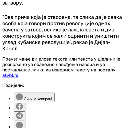
затвору.
"Ова прича која је створена, та слика да је свака
особа која говори против револуције одмах
бачена у затвор, велика је лаж, клевета и дио
конструкта којим се жели оцрнити и уништити
углед кубанске револуције", рекао је Дијаз-
Канел.
Преузимање дијелова текста или текста у цјелини је
дозвољено уз обавезно навођење извора и уз
постављање линка ка изворном тексту на порталу
atvbl.rs
.
Подијели:
Линк је копиран!