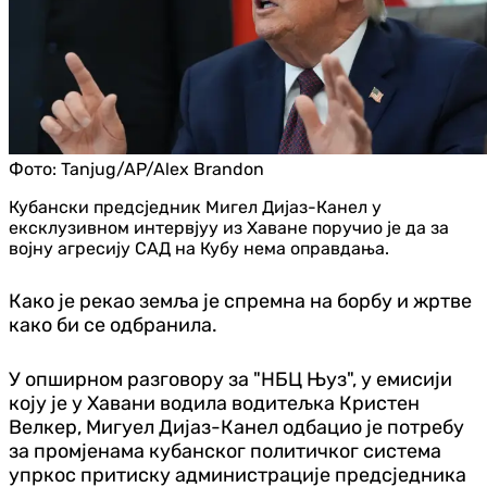
Фото:
Tanjug/AP/Alex Brandon
Кубански предсједник Мигел Дијаз-Канел у
ексклузивном интервјуу из Хаване поручио је да за
војну агресију САД на Кубу нема оправдања.
Како је рекао земља је спремна на борбу и жртве
како би се одбранила.
У опширном разговору за "НБЦ Њуз", у емисији
коју је у Хавани водила водитељка Кристен
Велкер, Мигуел Дијаз-Канел одбацио је потребу
за промјенама кубанског политичког система
упркос притиску администрације предсједника