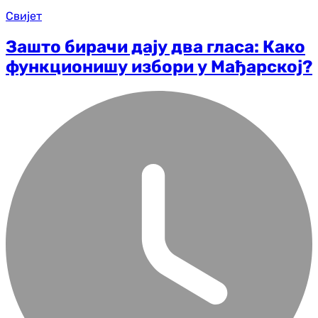
Свијет
Зашто бирачи дају два гласа: Како
функционишу избори у Мађарској?