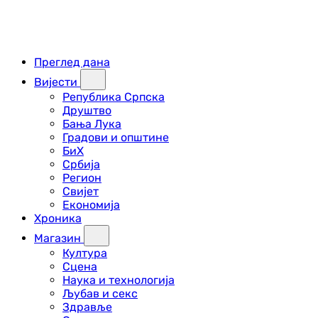
Преглед дана
Вијести
Република Српска
Друштво
Бања Лука
Градови и општине
БиХ
Србија
Регион
Свијет
Економија
Хроника
Магазин
Култура
Сцена
Наука и технологија
Љубав и секс
Здравље