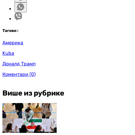
Таг
ови
:
Америка
Kuba
Доналд Трамп
Коментари
(0)
Више из рубрике