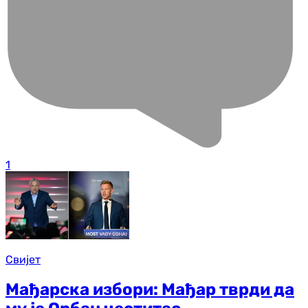
1
Свијет
Мађарска избори: Мађар тврди да