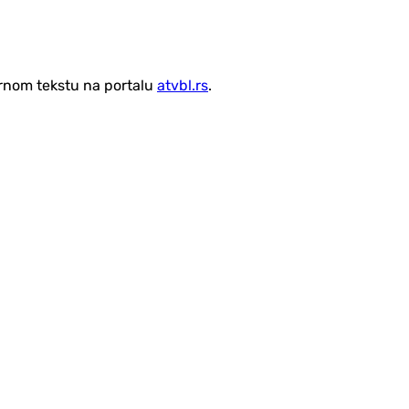
vornom tekstu na portalu
atvbl.rs
.