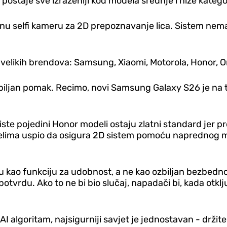
ostaje sve izraženiji kod modela srednje i niže kategor
čnu selfi kameru za 2D prepoznavanje lica. Sistem nema
ih velikih brendova: Samsung, Xiaomi, Motorola, Honor, 
zbiljan pomak. Recimo, novi Samsung Galaxy S26 je na te
ste pojedini Honor modeli ostaju zlatni standard jer proj
 modelima uspio da osigura 2D sistem pomoću naprednog 
iraju kao funkciju za udobnost, a ne kao ozbiljan bezbe
 potvrdu. Ako to ne bi bio slučaj, napadači bi, kada otk
I algoritam, najsigurniji savjet je jednostavan - držit