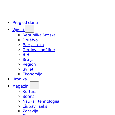
Pregled dana
Vijesti
Republika Srpska
Društvo
Banja Luka
Gradovi i opštine
BiH
Srbija
Region
Svijet
Ekonomija
Hronika
Magazin
Kultura
Scena
Nauka i tehnologija
Ljubav i seks
Zdravlje