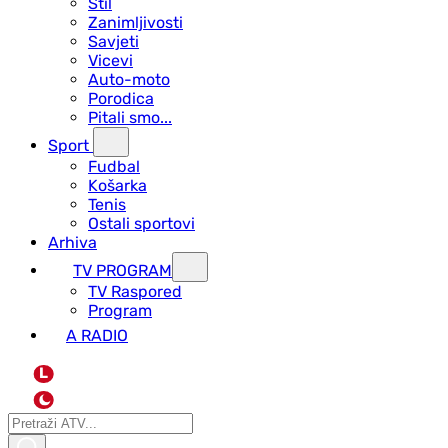
Stil
Zanimljivosti
Savjeti
Vicevi
Auto-moto
Porodica
Pitali smo...
Sport
Fudbal
Košarka
Tenis
Ostali sportovi
Arhiva
TV PROGRAM
ТV Raspored
Program
A RADIO
L