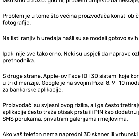
Iako smo u 2026. godini, problem umjesto da nestaje, p
Problem je u tome što većina proizvođača koristi obi
fotografije.
Na listi ranjivih uređaja našli su se modeli gotovo sv
Ipak, nije sve tako crno. Neki su uspjeli da naprave o
prethodnika.
S druge strane, Apple-ov Face ID i 3D sistemi koje kori
u tri dimenzije. Google je na svojim Pixel 8, 9 i 10
za bankarske aplikacije.
Proizvođači su svjesni ovog rizika, ali ga često tret
aplikacije često traže otisak prsta ili PIN kao dodatnu
SMS porukama, privatnim galerijama i mejlovima.
Ako vaš telefon nema napredni 3D skener ili vrhunski A