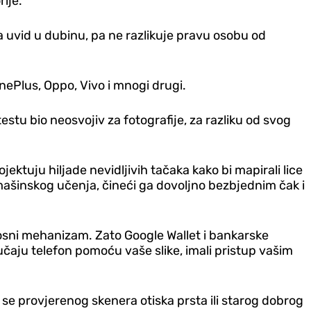
ije.
 uvid u dubinu, pa ne razlikuje pravu osobu od
OnePlus, Oppo, Vivo i mnogi drugi.
stu bio neosvojiv za fotografije, za razliku od svog
ektuju hiljade nevidljivih tačaka kako bi mapirali lice
mašinskog učenja, čineći ga dovoljno bezbjednim čak i
dnosni mehanizam. Zato Google Wallet i bankarske
ljučaju telefon pomoću vaše slike, imali pristup vašim
e se provjerenog skenera otiska prsta ili starog dobrog