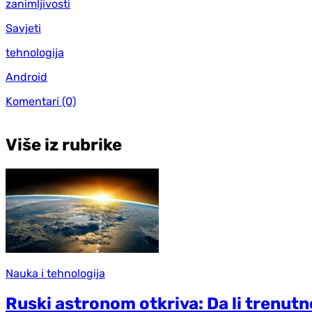
zanimljivosti
Savjeti
tehnologija
Android
Komentari
(0)
Više iz rubrike
Nauka i tehnologija
Ruski astronom otkriva: Da li trenutn